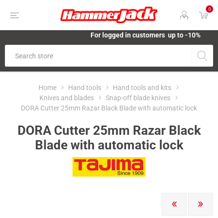
0
For logged in customers up to -10%
Home
Hand tools
Hand tools and kits
Knives and blades
Snap-off blade knives
DORA Cutter 25mm Razar Black Blade with automatic lock
DORA Cutter 25mm Razar Black
Blade with automatic lock
PREVIOUS
NEXT