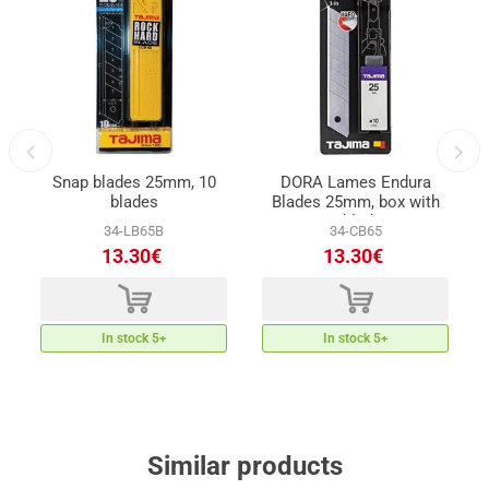
Snap blades 25mm, 10
DORA Lames Endura
blades
Blades 25mm, box with
10 blades
34-LB65B
34-CB65
13.30€
13.30€
d
d
In stock 5+
In stock 5+
Similar products