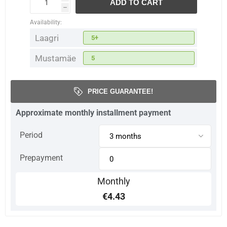
ADD TO CART
h
Availability:
Laagri
5+
Mustamäe
5
PRICE GUARANTEE!
Approximate monthly installment payment
Period
Prepayment
Monthly
€4.43