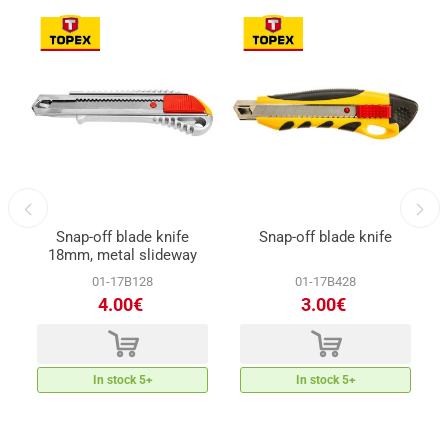
Snap-off blade knife
Snap-off blade knife
18mm, metal slideway
01-17B128
01-17B428
4.00€
3.00€
d
d
In stock 5+
In stock 5+