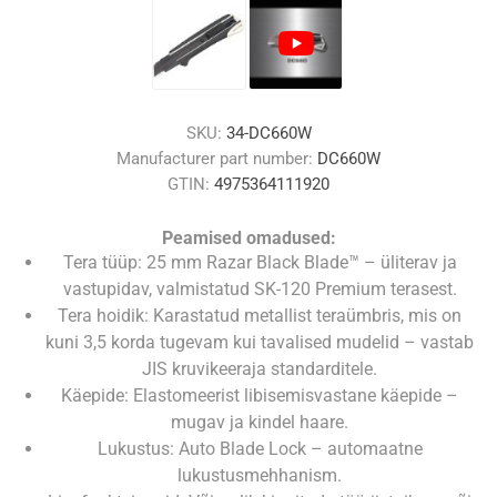
SKU:
34-DC660W
Manufacturer part number:
DC660W
GTIN:
4975364111920
Peamised omadused:
Tera tüüp: 25 mm Razar Black Blade™ – üliterav ja
vastupidav, valmistatud SK-120 Premium terasest.
Tera hoidik: Karastatud metallist teraümbris, mis on
kuni 3,5 korda tugevam kui tavalised mudelid – vastab
JIS kruvikeeraja standarditele.
Käepide: Elastomeerist libisemisvastane käepide –
mugav ja kindel haare.
Lukustus: Auto Blade Lock – automaatne
lukustusmehhanism.