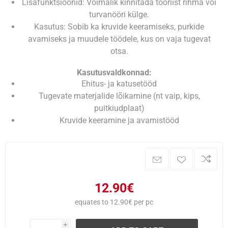
Lisafunktsioonid: Võimalik kinnitada tööriist rihma või
turvanööri külge.
Kasutus: Sobib ka kruvide keeramiseks, purkide
avamiseks ja muudele töödele, kus on vaja tugevat
otsa.
Kasutusvaldkonnad:
Ehitus- ja katusetööd
Tugevate materjalide lõikamine (nt vaip, kips,
puitkiudplaat)
Kruvide keeramine ja avamistööd
12.90€
equates to 12.90€ per pc
i