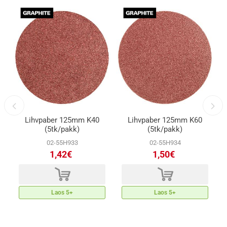
Lihvpaber 125mm K40
Lihvpaber 125mm K60
(5tk/pakk)
(5tk/pakk)
02-55H933
02-55H934
1,42€
1,50€
d
d
Laos 5+
Laos 5+