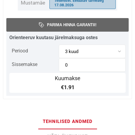
Tellimisel. Eeldatav tarneaeg
Mustamäe
17.08.2026
PARIMA HINNA GARANTII!
Orienteeruv kuutasu järelmaksuga ostes
Periood
Sissemakse
Kuumakse
€1.91
TEHNILISED ANDMED