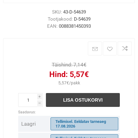
SKU:
43-D-54639
Tootjakood:
D-54639
EAN:
0088381450393
Täishind:
7,14€
Hind:
5,57€
5,57€/pakk
i
LISA OSTUKORVI
h
Saadavus:
Tellimisel. Eeldatav tarneaeg
Laagri
17.08.2026