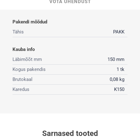
VÕTA ÜHENDUST
Pakendi mõõdud
Tähis
PAKK
Kauba info
Läbimõõt mm
150 mm
Kogus pakendis
1 tk
Brutokaal
0,08 kg
Karedus
K150
Sarnased tooted