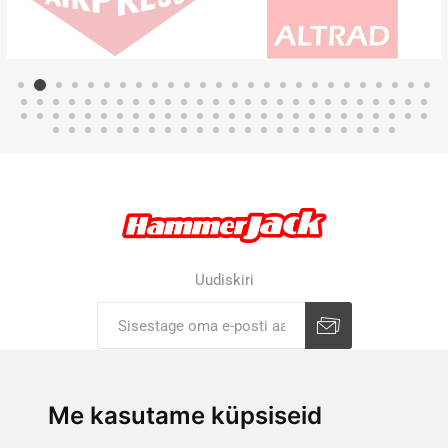
Uudiskiri
Liitu uudiskirjaga
Tühista
Me kasutame küpsiseid
ETTEVÕTTEST