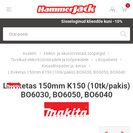
0
Sisseloginud kliendile kuni -10%
Avaleht
Elektri- ja akutööriistad, tööpingid
Tarvikud elektritööriistadele ja tööpinkidele
Lihvpaberid
Ketaslihvpaber ja -ketas
Lihvketas 150mm K150 (10tk/pakis) BO6030, BO6050, BO6040
Lihvketas 150mm K150 (10tk/pakis)
BO6030, BO6050, BO6040