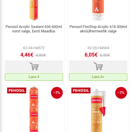
Penosil Acrylic Sealant 636 600ml
Penosil FireStop Acrylic 618 300ml
vorst valge, Eesti Maadlus
akrüülhermeetik valge
62-04-H4572
62-05-H4564
4,46€
6,05€
4,80€
6,50€
d
d
Laos 4
Laos 5+
−7%
−7%