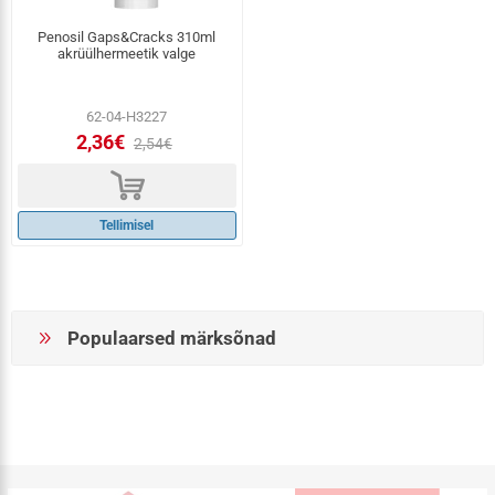
Penosil Gaps&Cracks 310ml
akrüülhermeetik valge
62-04-H3227
2,36€
2,54€
d
Tellimisel
Populaarsed märksõnad