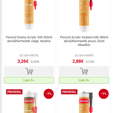
Penosil Grainy Acrylic 655 300ml
Penosil Acrylic Sealant 636 280ml
akrüülhermeetik valge, teraline
akrüülhermeetik pruun, Eesti
Maadlus
62-04-H4478
62-04-H4499
3,26€
2,88€
3,50€
3,10€
d
d
Laos 5+
Laos 5+
−7%
−7%