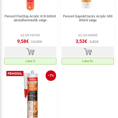
Penosil FireStop Acrylic 618 600ml
Penosil Gaps&Cracks Acrylic 690
akrüülhermeetik valge
300ml valge
62-05-H4769
62-04-H4945
9,58€
3,53€
10,30€
3,80€
d
d
Laos 2
Laos 5+
−7%