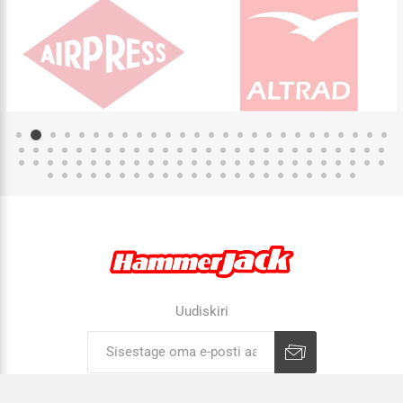
Uudiskiri
Liitu uudiskirjaga
Tühista