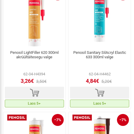
Penosil LightFiller 620 300ml
Penosil Sanitary SilAcryl Elastic
akrüültäitesegu valge
633 300ml valge
62-04-H4394
62-04-H4462
3,26€
4,84€
3,50€
5,20€
d
d
Laos 5+
Laos 5+
−7%
−7%