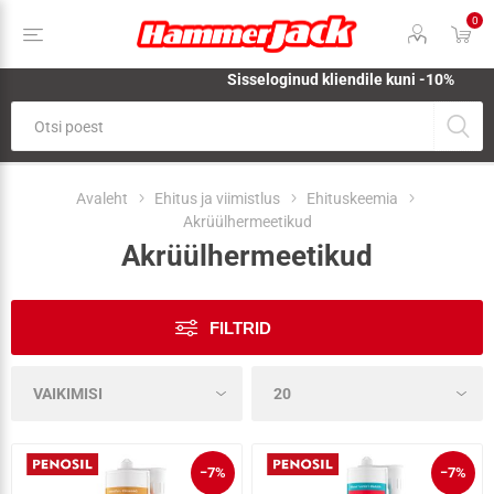
0
Sisseloginud kliendile kuni -10%
Avaleht
Ehitus ja viimistlus
Ehituskeemia
Akrüülhermeetikud
Akrüülhermeetikud
FILTRID
−7%
−7%