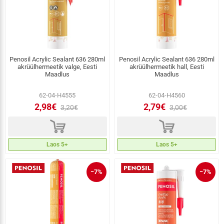
Penosil Acrylic Sealant 636 280ml
Penosil Acrylic Sealant 636 280ml
akrüülhermeetik valge, Eesti
akrüülhermeetik hall, Eesti
Maadlus
Maadlus
62-04-H4555
62-04-H4560
2,98€
2,79€
3,20€
3,00€
d
d
Laos 5+
Laos 5+
−7%
−7%