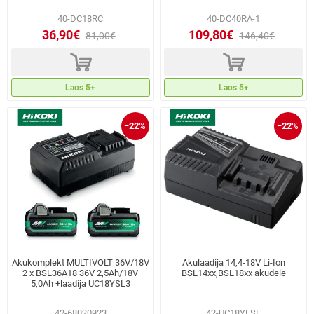
40-DC18RC
40-DC40RA-1
36,90€
109,80€
81,00€
146,40€
d
d
Laos 5+
Laos 5+
−22%
−22%
Akukomplekt MULTIVOLT 36V/18V
Akulaadija 14,4-18V Li-Ion
2 x BSL36A18 36V 2,5Ah/18V
BSL14xx,BSL18xx akudele
5,0Ah +laadija UC18YSL3
42-68020923
42-UC18YFSL