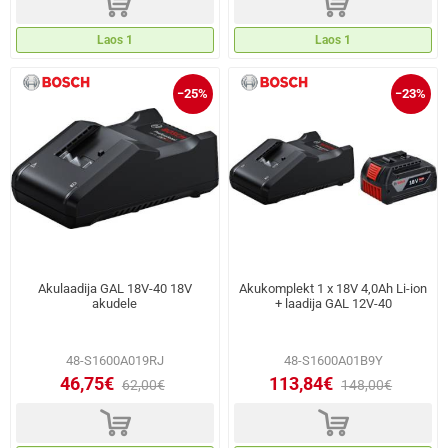
d
d
Laos 1
Laos 1
−25%
−23%
Akulaadija GAL 18V-40 18V
Akukomplekt 1 x 18V 4,0Ah Li-ion
akudele
+ laadija GAL 12V-40
48-S1600A019RJ
48-S1600A01B9Y
46,75€
113,84€
62,00€
148,00€
d
d