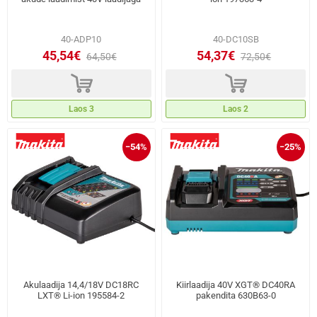
40-ADP10
40-DC10SB
45,54€
54,37€
64,50€
72,50€
d
d
Laos 3
Laos 2
−54%
−25%
Akulaadija 14,4/18V DC18RC
Kiirlaadija 40V XGT® DC40RA
LXT® Li-ion 195584-2
pakendita 630B63-0