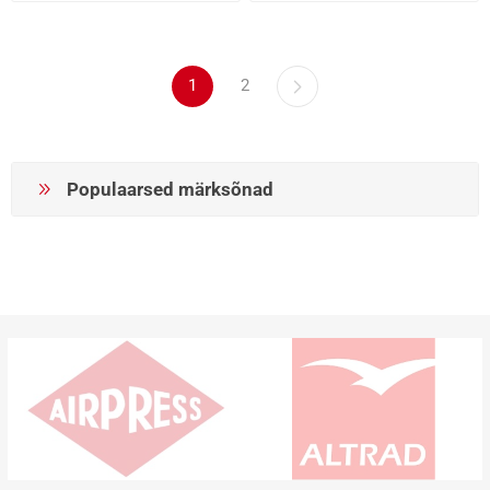
1
2
Populaarsed märksõnad