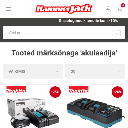
0
Sisseloginud kliendile kuni -10%
Tooted märksõnaga 'akulaadija'
−25%
−25%