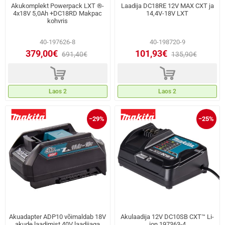
Akukomplekt Powerpack LXT ®-
Laadija DC18RE 12V MAX CXT ja
4x18V 5,0Ah +DC18RD Makpac
14,4V-18V LXT
kohvris
40-197626-8
40-198720-9
379,00€
101,93€
691,40€
135,90€
d
d
Laos 2
Laos 2
−29%
−25%
Akuadapter ADP10 võimaldab 18V
Akulaadija 12V DC10SB CXT™ Li-
akude laadimist 40V laadijaga
ion 197363-4