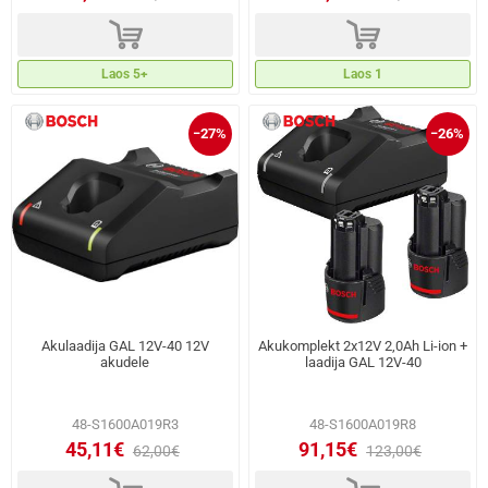
d
d
Laos 5+
Laos 1
−27%
−26%
Akulaadija GAL 12V-40 12V
Akukomplekt 2x12V 2,0Ah Li-ion +
akudele
laadija GAL 12V-40
48-S1600A019R3
48-S1600A019R8
45,11€
91,15€
62,00€
123,00€