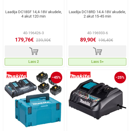
Laadija DC18SF 14,4-18V akudele,
Laadija DC18RD 14.4-18V akudele,
4 akut 120 min
2 akut 15-45 min
40-196426-3
40-196933-6
179,76€
89,90€
239,90€
196,40€
d
d
Laos 2
Laos 5+
−45%
−25%