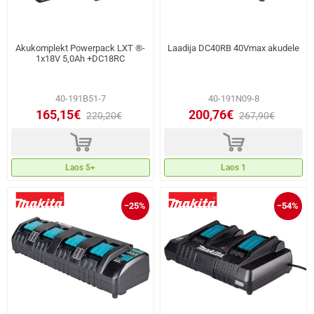
Akukomplekt Powerpack LXT ®-
Laadija DC40RB 40Vmax akudele
1x18V 5,0Ah +DC18RC
40-191B51-7
40-191N09-8
165,15€
200,76€
220,20€
267,90€
d
d
Laos 5+
Laos 1
−25%
−54%