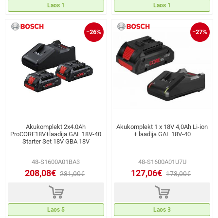
Laos 1
Laos 1
−26%
−27%
Akukomplekt 2x4.0Ah
Akukomplekt 1 x 18V 4,0Ah Li-ion
ProCORE18V+laadija GAL 18V-40
+ laadija GAL 18V-40
Starter Set 18V GBA 18V
48-S1600A01BA3
48-S1600A01U7U
208,08€
127,06€
281,00€
173,00€
d
d
Laos 5
Laos 3