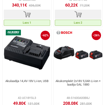
340,11€
60,22€
436,03€
77,20€
d
d
Laos 1
Laos 2
−62%
−26%
Akulaadija 14,4V-18V Li-ion, USB
Akukomplekt 2x18V 5,0Ah Li-ion +
laadija GAL 1880
42-UC18YSL3
48-S1600A00B8J
49,80€
208,08€
131,00€
281,00€