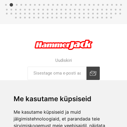
Uudiskiri
Liitu uudiskirjaga
Tühista
Me kasutame küpsiseid
ETTEVÕTTEST
Me kasutame küpsiseid ja muid
jälgimistehnoloogiaid, et parandada teie
E-POOD
sirvimiskogemust meie veebisaidil, näidata