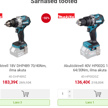
Sarnased tooted
−32%
ktrell 18V DHP489 70/40Nm,
Akulööktrell 40V HP002G
ilma akuta
64/30Nm, ilma akuta
40-DHP489Z
40-HP002GZ
183,39€
136,40€
269,10€
218,30€
d
d
i
h
Laos 3
Laos 1