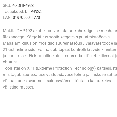
SKU:
40-DHP492Z
Tootjakood:
DHP492Z
EAN:
0197050011770
Makita DHP492 akutrell on varustatud kahekäigulise mehhaan
ülekandega. Kõrge kiirus sobib kergeteks puurimistöödeks.
Madalam kiirus on mõeldud suuremat jõudu vajavate tööde ja
21-astmeline sidur võimaldab täpset kontrolli kruvide kinnitam
ja puurimisel. Elektrooniline pidur suurendab töö efektiivsust j
ohutust.
Tööriistal on XPT (Extreme Protection Technology) kaitsesüst
mis tagab suurepärase vastupidavuse tolmu ja niiskuse suhte
võimaldades seadmel usaldusväärselt töötada ka rasketes
välistingimustes.