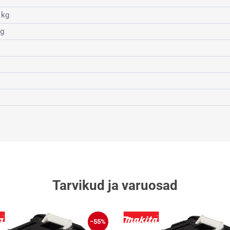
 kg
kg
)
Tarvikud ja varuosad
−55%