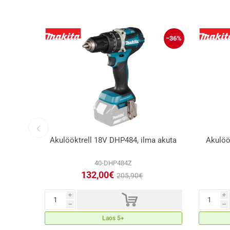
−27%
−36%
 C 64Nm
Akulööktrell 18V DHP484, ilma akuta
Akulöö
40-DHP484Z
132,00€
205,90€
d
i
i
h
h
Laos 5+