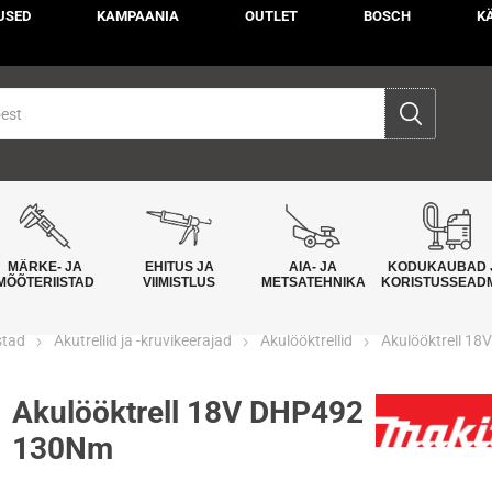
USED
KAMPAANIA
OUTLET
BOSCH
K
MÄRKE- JA
EHITUS JA
AIA- JA
KODUKAUBAD 
MÕÕTERIISTAD
VIIMISTLUS
METSATEHNIKA
KORISTUSSEAD
stad
Akutrellid ja -kruvikeerajad
Akulööktrellid
Akulööktrell 1
Akulööktrell 18V DHP492
130Nm