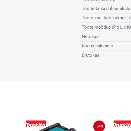
Tööriista kaal ilma akuta
Toote kaal koos akuga, 
Toote mõõdud (P x L x K
Netokaal
Kogus pakendis
Brutokaal
−54%