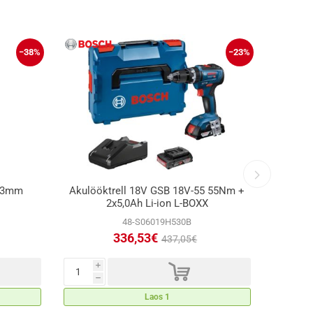
−38%
−23%
 13mm
Akulööktrell 18V GSB 18V-55 55Nm +
Akulöö
2x5,0Ah Li-ion L-BOXX
48-S06019H530B
336,53€
437,05€
d
i
i
h
h
Laos 1