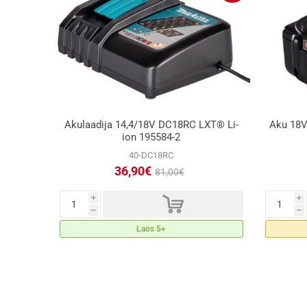
Akulaadija 14,4/18V DC18RC LXT® Li-
Aku 18V
ion 195584-2
40-DC18RC
36,90€
81,00€
d
i
i
h
h
Laos 5+