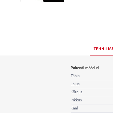
TEHNILI
Pakendi mõõdud
Tähis
Laius
Kõrgus
Pikkus
Kaal