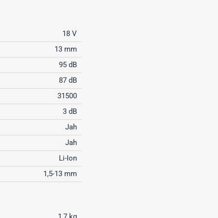
18 V
13 mm
95 dB
87 dB
31500
3 dB
Jah
Jah
Li-Ion
1,5-13 mm
1,7 kg