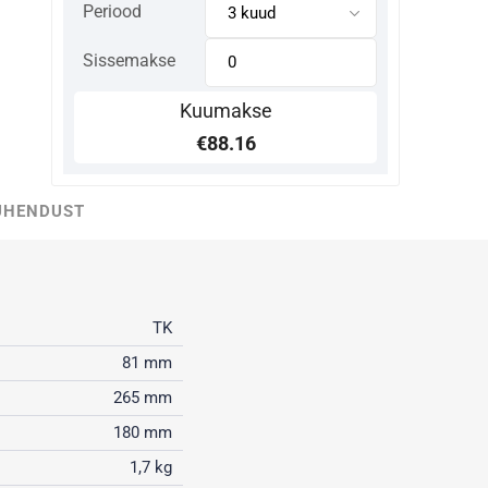
Periood
Sissemakse
Kuumakse
€88.16
ÜHENDUST
TK
81 mm
265 mm
180 mm
1,7 kg