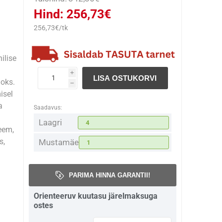
Hind:
256,73€
256,73€/tk
ilise
i
LISA OSTUKORVI
oks.
h
isel
a
Saadavus:
Laagri
4
eem,
s,
Mustamäe
1
PARIMA HINNA GARANTII!
Orienteeruv kuutasu järelmaksuga
ostes