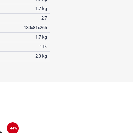
1,7 kg
2,7
180x81x265
1,7 kg
1 tk
2,3 kg
−44%