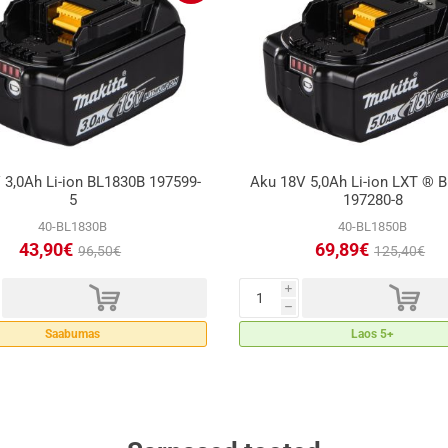
 3,0Ah Li-ion BL1830B 197599-
Aku 18V 5,0Ah Li-ion LXT ® 
5
197280-8
40-BL1830B
40-BL1850B
43,90€
69,89€
96,50€
125,40€
d
d
i
h
Saabumas
Laos 5+