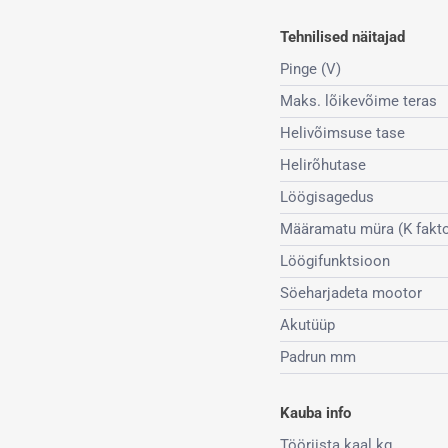
Tehnilised näitajad
Pinge (V)
Maks. lõikevõime teras
Helivõimsuse tase
Helirõhutase
Löögisagedus
Määramatu müra (K fakto
Löögifunktsioon
Söeharjadeta mootor
Akutüüp
Padrun mm
Kauba info
Tööriista kaal kg