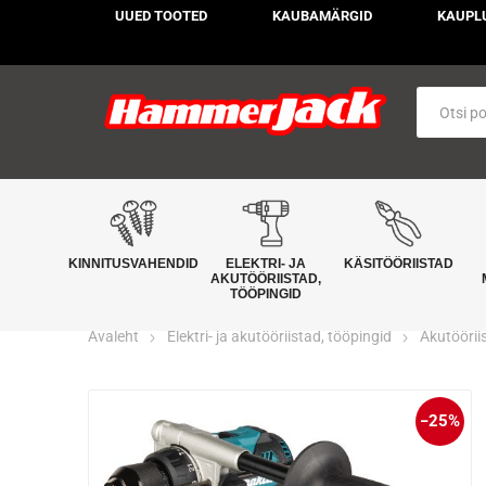
UUED TOOTED
KAUBAMÄRGID
KAUPL
KINNITUSVAHENDID
ELEKTRI- JA
KÄSITÖÖRIISTAD
AKUTÖÖRIISTAD,
TÖÖPINGID
Avaleht
Elektri- ja akutööriistad, tööpingid
Akutöörii
−25%