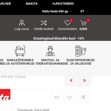
ÄRCHER
MAKITA
HJFASTENERS
0
0
Logi sisse
Võrdle tooteid
Soovinimekiri
0,00€
Sisseloginud kliendile kuni -10%
JA
GARAAŽITEHNIKA
OHUTUS- JA
ELEKTRITARVIKUD
MED
JA AUTOTARVIKUD
TÖÖKAITSEVAHENDID
JA VALGUSTID
8V DHP492 130Nm
EELMINE
JÄRGMINE
Täishind:
342,30€