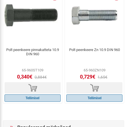
Polt peenkeere pinnakatteta 10.9
Polt peenkeere Zn 10.9 DIN 960
DIN 960
65-960ST109
65-960ZN109
0,340€
0,729€
0,884€
1,65€
d
d
Tellimisel
Tellimisel