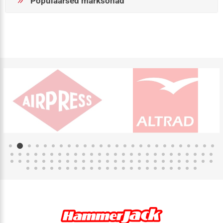
Populaarsed märksõnad