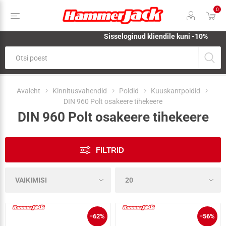
0
Sisseloginud kliendile kuni -10%
Avaleht
Kinnitusvahendid
Poldid
Kuuskantpoldid
DIN 960 Polt osakeere tihekeere
DIN 960 Polt osakeere tihekeere
FILTRID
−62%
−56%