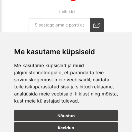
Uudiskiri
Liitu uudiskirjaga
Tühista
Me kasutame küpsiseid
ETTEVÕTTEST
Me kasutame küpsiseid ja muid
jälgimistehnoloogiaid, et parandada teie
E-POOD
sirvimiskogemust meie veebisaidil, näidata
KAUPLUSED
teile isikupärastatud sisu ja sihitud reklaame,
analüüsida meie veebisaidi liiklust ning mõista,
kust meie külastajad tulevad.
JÄLGI MEID
Nõustun
Keeldun