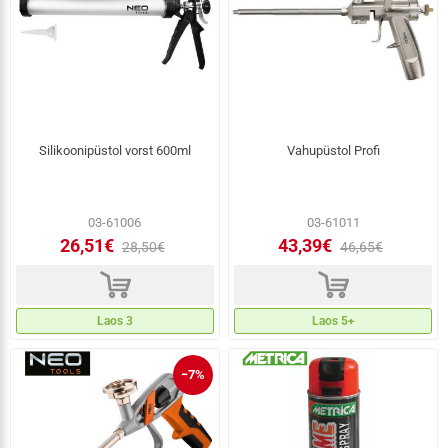
Silikoonipüstol vorst 600ml
Vahupüstol Profi
03-61006
03-61011
26,51€
43,39€
28,50€
46,65€
d
d
Laos 3
Laos 5+
−7%