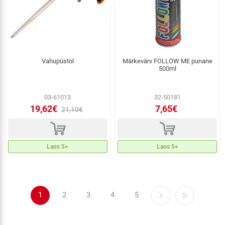
Vahupüstol
Märkevärv FOLLOW ME punane
500ml
03-61013
32-50181
19,62€
7,65€
21,10€
d
d
Laos 5+
Laos 5+
1
2
3
4
5