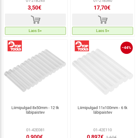
01-21B245
01-21B360
3,50€
17,70€
d
d
Laos 5+
Laos 5+
−44%
Liimipulgad 8x50mm - 12 tk
Liimipulgad 11x100mm - 6 tk
läbipaistev
läbipaistev
01-42E081
01-42E110
0,900€
0,897€
1,60€