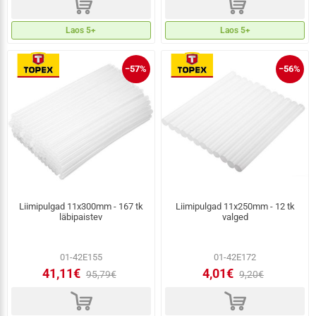
d
d
Laos 5+
Laos 5+
−57%
−56%
Liimipulgad 11x300mm - 167 tk
Liimipulgad 11x250mm - 12 tk
läbipaistev
valged
01-42E155
01-42E172
41,11€
4,01€
95,79€
9,20€
d
d