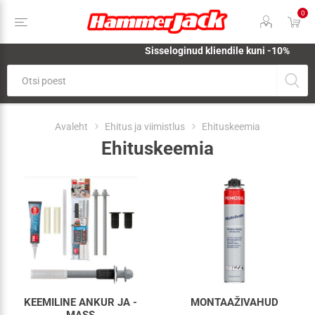
0
Sisseloginud kliendile kuni -10%
Avaleht
Ehitus ja viimistlus
Ehituskeemia
Ehituskeemia
KEEMILINE ANKUR JA -
MONTAAŽIVAHUD
MASS