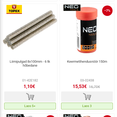
−7%
Liimipulgad 8x100mm - 6 tk
Keermetihendusnöör 150m
hõbedane
01-42E182
03-02438
1,10€
15,53€
16,70€
d
d
Laos 5+
Laos 3