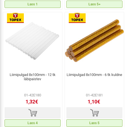
Laos 1
Laos 5+
Liimipulgad 8x100mm - 12 tk
Liimipulgad 8x100mm - 6 tk kuldne
läbipaistev
01-42E180
01-42E181
1,32€
1,10€
d
d
Laos 4
Laos 5