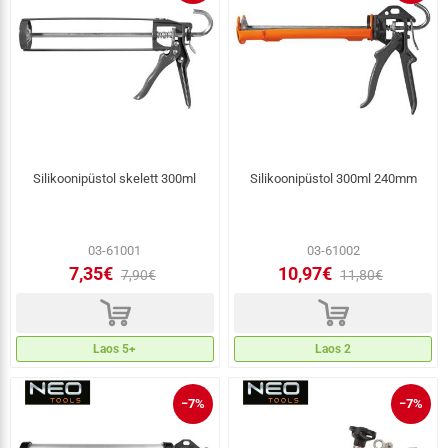
Silikoonipüstol skelett 300ml
Silikoonipüstol 300ml 240mm
03-61001
03-61002
7,35€
10,97€
7,90€
11,80€
d
d
Laos 5+
Laos 2
−7%
−7%