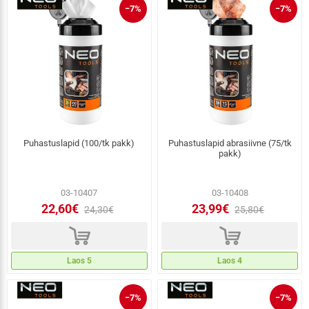
−7%
−7%
Puhastuslapid (100/tk pakk)
Puhastuslapid abrasiivne (75/tk
pakk)
03-10407
03-10408
22,60€
23,99€
24,30€
25,80€
d
d
Laos 5
Laos 4
−7%
−7%