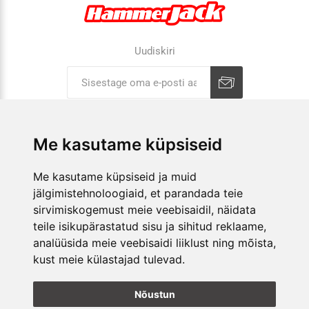
Uudiskiri
Liitu uudiskirjaga
Tühista
Me kasutame küpsiseid
ETTEVÕTTEST
Me kasutame küpsiseid ja muid
jälgimistehnoloogiaid, et parandada teie
E-POOD
sirvimiskogemust meie veebisaidil, näidata
teile isikupärastatud sisu ja sihitud reklaame,
KAUPLUSED
analüüsida meie veebisaidi liiklust ning mõista,
kust meie külastajad tulevad.
JÄLGI MEID
Nõustun