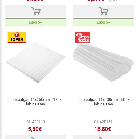
d
d
Laos 5+
Laos 5+
Liimipulgad 11x250mm - 12 tk
Liimipulgad 11x200mm - 50 tk
läbipaistev
läbipaistev
01-42E113
01-42E151
5,50€
18,80€