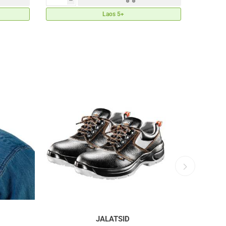
h
h
Laos 5+
JALATSID