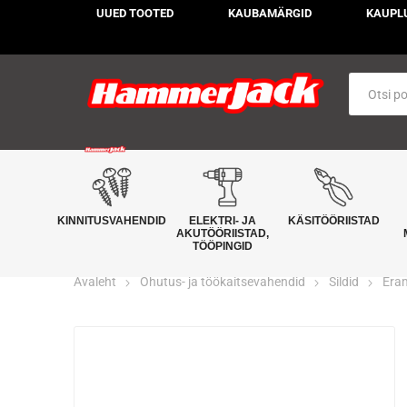
UUED TOOTED
KAUBAMÄRGID
KAUPL
KINNITUSVAHENDID
ELEKTRI- JA
KÄSITÖÖRIISTAD
AKUTÖÖRIISTAD,
TÖÖPINGID
Avaleht
Ohutus- ja töökaitsevahendid
Sildid
Era