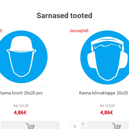
Sarnased tooted
Kanna kiivrit 20x20 pvc
Kanna kõrvaklappe 20x20
94-1012P
94-1022P
4,86€
4,86€
d
d
i