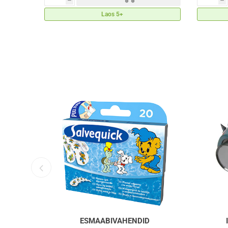
h
h
Laos 5+
ESMAABIVAHENDID