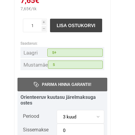
7,65€
7,65€/tk
i
LISA OSTUKORVI
h
Saadavus:
Laagri
5+
Mustamäe
5
PARIMA HINNA GARANTII!
Orienteeruv kuutasu järelmaksuga
ostes
Periood
Sissemakse