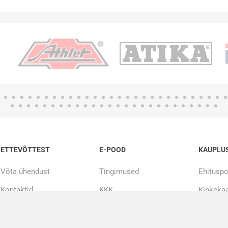
ETTEVÕTTEST
E-POOD
KAUPLU
Võta ühendust
Tingimused
Ehituspo
Kontaktid
KKK
Kinkekaa
Meist
Järelmaks
20000+ toodet kohe laos
Tööriistade remont ja