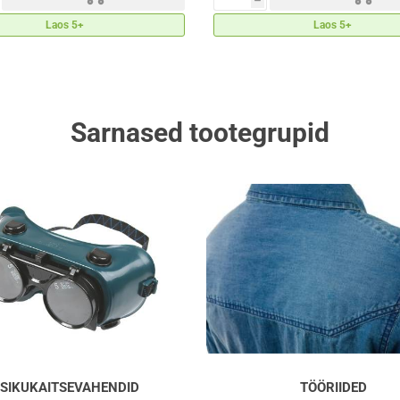
h
Laos 5+
Laos 5+
Sarnased tootegrupid
ISIKUKAITSEVAHENDID
TÖÖRIIDED