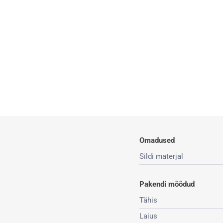
Omadused
Sildi materjal
Pakendi mõõdud
Tähis
Laius