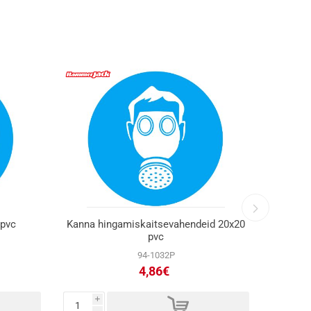
 pvc
Kanna hingamiskaitsevahendeid 20x20
Suit
pvc
94-1032P
4,86€
d
i
i