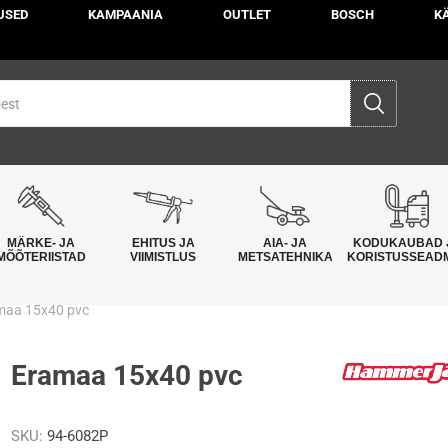
USED
KAMPAANIA
OUTLET
BOSCH
K
MÄRKE- JA
EHITUS JA
AIA- JA
KODUKAUBAD 
MÕÕTERIISTAD
VIIMISTLUS
METSATEHNIKA
KORISTUSSEAD
maa 15x40 pvc
Eramaa 15x40 pvc
SKU:
94-6082P