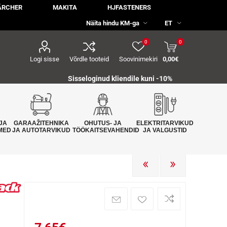
ÄRCHER
MAKITA
HJFASTENERS
0
0
Logi sisse
Võrdle tooteid
Soovinimekiri
0,00€
Sisseloginud kliendile kuni -10%
JA
GARAAŽITEHNIKA
OHUTUS- JA
ELEKTRITARVIKUD
MED
JA AUTOTARVIKUD
TÖÖKAITSEVAHENDID
JA VALGUSTID
EELMINE
JÄRGMINE