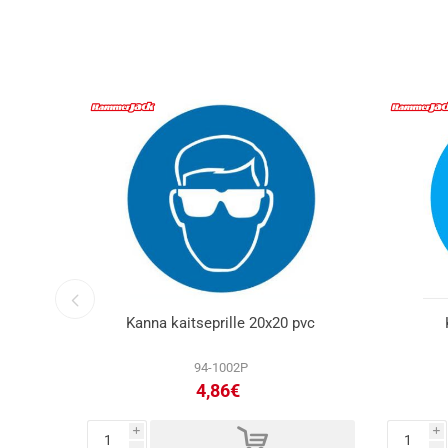
leeps
Kanna kaitseprille 20x20 pvc
94-1002P
4,86€
d
i
i