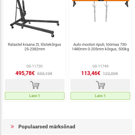
Ratastel kraana 2t, tõstekõrgus
Auto mootori riputi, töömaa 730-
25-2382mm
1480mm 0-205mm kõrgus, 500kg
03-11720
03-11749
495,78€
113,46€
533,10€
122,00€
d
d
Laos 1
Laos 1
Populaarsed märksõnad