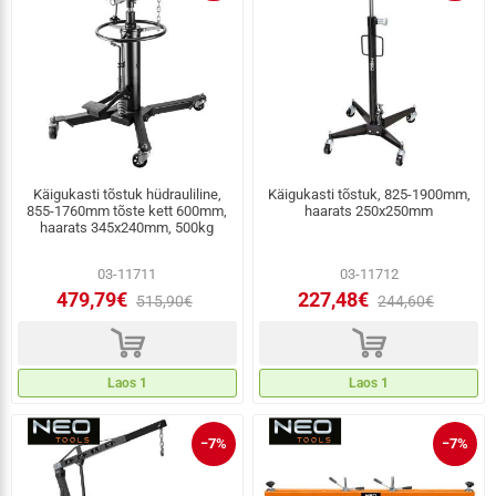
Käigukasti tõstuk hüdrauliline,
Käigukasti tõstuk, 825-1900mm,
855-1760mm tõste kett 600mm,
haarats 250x250mm
haarats 345x240mm, 500kg
03-11711
03-11712
479,79€
227,48€
515,90€
244,60€
d
d
Laos 1
Laos 1
−7%
−7%