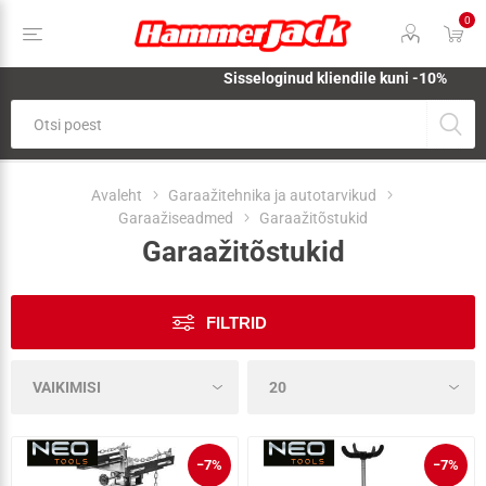
0
Sisseloginud kliendile kuni -10%
Avaleht
Garaažitehnika ja autotarvikud
Garaažiseadmed
Garaažitõstukid
Garaažitõstukid
FILTRID
−7%
−7%