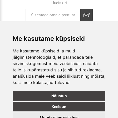
Uudiskiri
Liitu uudiskirjaga
Tühista
Me kasutame küpsiseid
ETTEVÕTTEST
Me kasutame küpsiseid ja muid
jälgimistehnoloogiaid, et parandada teie
E-POOD
sirvimiskogemust meie veebisaidil, näidata
teile isikupärastatud sisu ja sihitud reklaame,
KAUPLUSED
analüüsida meie veebisaidi liiklust ning mõista,
kust meie külastajad tulevad.
JÄLGI MEID
Nõustun
Keeldun
Muuda minu eelistusi