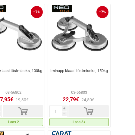
−7%
−7%
klaasi tõstmiseks, 100kg
Iminapp klaasi tõstmiseks, 150kg
03-56802
03-56803
7,95€
22,79€
19,30€
24,50€
d
d
i
h
Laos 2
Laos 5+