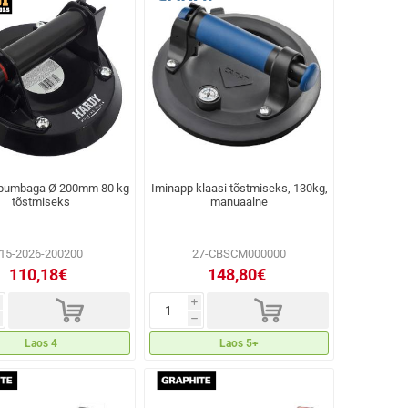
 pumbaga Ø 200mm 80 kg
Iminapp klaasi tõstmiseks, 130kg,
tõstmiseks
manuaalne
15-2026-200200
27-CBSCM000000
110,18€
148,80€
d
d
i
h
Laos 4
Laos 5+