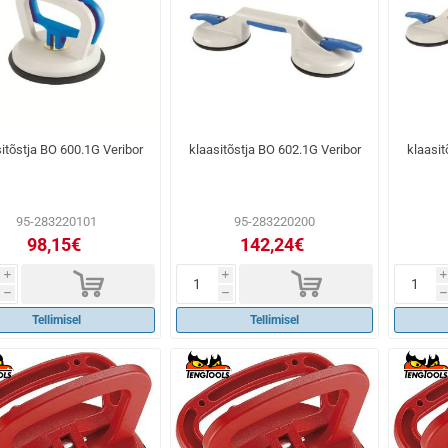
itõstja BO 600.1G Veribor
klaasitõstja BO 602.1G Veribor
klaasit
95-283220101
95-283220200
98,15€
142,24€
d
d
i
i
i
h
h
h
Tellimisel
Tellimisel