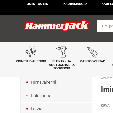
UUED TOOTED
KAUBAMÄRGID
KAUPL
KINNITUSVAHENDID
ELEKTRI- JA
KÄSITÖÖRIISTAD
AKUTÖÖRIISTAD,
TÖÖPINGID
Avaleht
Hinnavahemik
Imi
Kategooria
KUVA
Laoseis