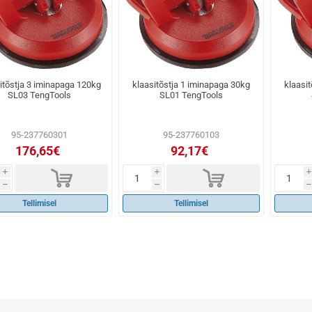
itõstja 3 iminapaga 120kg
klaasitõstja 1 iminapaga 30kg
klaasi
SL03 TengTools
SL01 TengTools
95-237760301
95-237760103
176,65€
92,17€
d
d
i
i
i
h
h
h
Tellimisel
Tellimisel