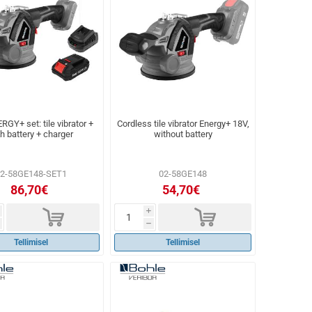
GY+ set: tile vibrator +
Cordless tile vibrator Energy+ 18V,
h battery + charger
without battery
02-58GE148-SET1
02-58GE148
86,70€
54,70€
d
d
i
h
Tellimisel
Tellimisel