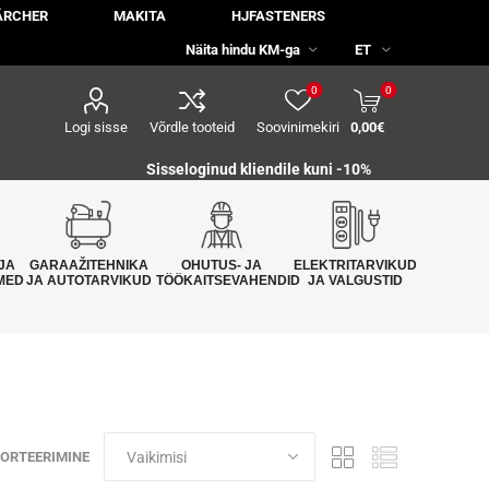
ÄRCHER
MAKITA
HJFASTENERS
0
0
Logi sisse
Võrdle tooteid
Soovinimekiri
0,00€
Sisseloginud kliendile kuni -10%
JA
GARAAŽITEHNIKA
OHUTUS- JA
ELEKTRITARVIKUD
MED
JA AUTOTARVIKUD
TÖÖKAITSEVAHENDID
JA VALGUSTID
ORTEERIMINE