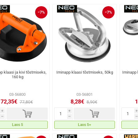
−7%
−7%
p klaasi ja kivi tõstmiseks,
Iminapp klaasi tõstmiseks, 50kg
Iminapp 
160 kg
03-56800
03-56801
72,35€
8,28€
1
77,80€
8,90€
d
d
i
i
i
h
h
h
Laos 5
Laos 5+