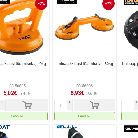
−7%
−7%
pp klaasi tõstmiseks, 40kg
Iminapp klaasi tõstmiseks, 80kg
Iminapp
03-56805
03-56806
5,02€
8,93€
5,40€
9,60€
d
d
i
i
i
h
h
h
Laos 5+
Laos 5+