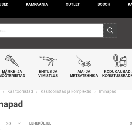
USED
KAMPAANIA
OUTLET
BOSCH
K
MÄRKE- JA
EHITUS JA
AIA- JA
KODUKAUBAD 
MÕÕTERIISTAD
VIIMISTLUS
METSATEHNIKA
KORISTUSSEAD
Käsitööriistad
Käsitööriistad ja komplektid
Iminapad
napad
LEHEKÜLJEL
S