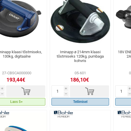
inapp klaasi tõstmiseks,
Iminapp ø 214mm klaasi
18V ENER
130kg, digitaalne
tõstmiseks 120kg, pumbaga
2A
kohvris
27-CBSCA000000
05-601
193,44€
186,10€
d
d
i
i
i
h
h
h
Laos 5+
Tellimisel