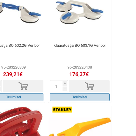
õstja BO 602.2G Veribor
klaasitõstja BO 603.1G Veribor
95-283220309
95-283220408
239,21€
176,37€
d
d
i
h
Tellimisel
Tellimisel