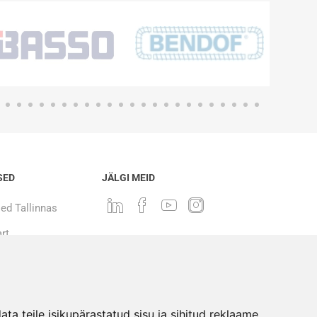
SED
JÄLGI MEID
ed Tallinnas
rt
a teile isikupärastatud sisu ja sihitud reklaame,