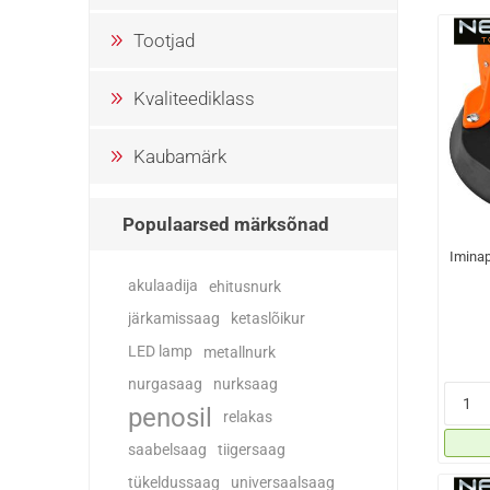
Tootjad
Kvaliteediklass
Kaubamärk
Populaarsed märksõnad
Iminap
akulaadija
ehitusnurk
järkamissaag
ketaslõikur
LED lamp
metallnurk
nurgasaag
nurksaag
penosil
relakas
saabelsaag
tiigersaag
tükeldussaag
universaalsaag