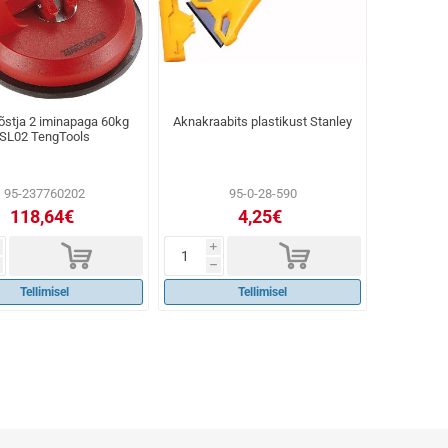
tõstja 2 iminapaga 60kg
Aknakraabits plastikust Stanley
SL02 TengTools
95-237760202
95-0-28-590
118,64€
4,25€
d
d
i
h
Tellimisel
Tellimisel