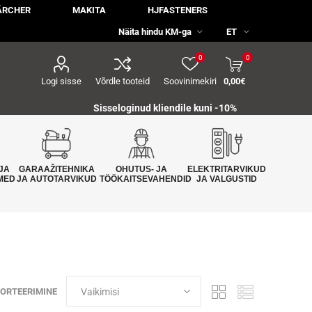
ÄRCHER
MAKITA
HJFASTENERS
0
0
Logi sisse
Võrdle tooteid
Soovinimekiri
0,00€
Sisseloginud kliendile kuni -10%
JA
GARAAŽITEHNIKA
OHUTUS- JA
ELEKTRITARVIKUD
MED
JA AUTOTARVIKUD
TÖÖKAITSEVAHENDID
JA VALGUSTID
ORTEERIMINE