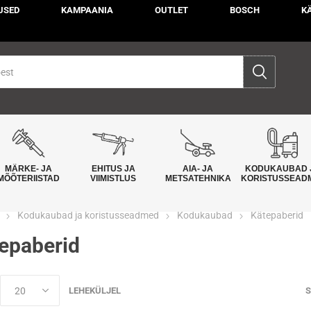
USED
KAMPAANIA
OUTLET
BOSCH
K
MÄRKE- JA
EHITUS JA
AIA- JA
KODUKAUBAD 
MÕÕTERIISTAD
VIIMISTLUS
METSATEHNIKA
KORISTUSSEAD
Kodukaubad ja koristusseadmed
Kodukaubad
Kätepaberid
epaberid
LEHEKÜLJEL
S