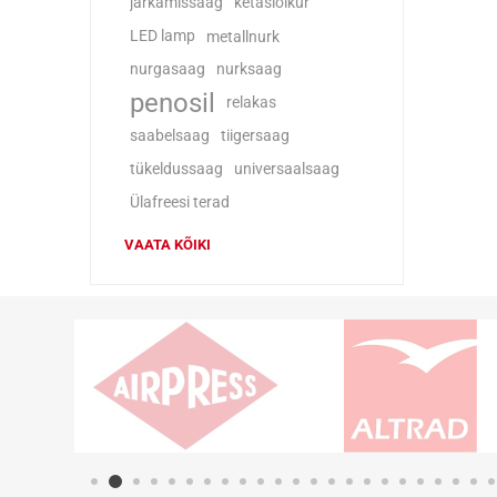
järkamissaag
ketaslõikur
LED lamp
metallnurk
nurgasaag
nurksaag
penosil
relakas
saabelsaag
tiigersaag
tükeldussaag
universaalsaag
Ülafreesi terad
VAATA KÕIKI