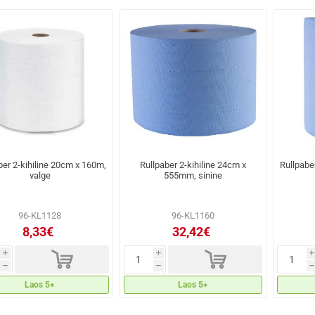
ber 2-kihiline 20cm x 160m,
Rullpaber 2-kihiline 24cm x
Rullpabe
valge
555mm, sinine
96-KL1128
96-KL1160
8,33€
32,42€
d
d
i
i
i
h
h
h
Laos 5+
Laos 5+