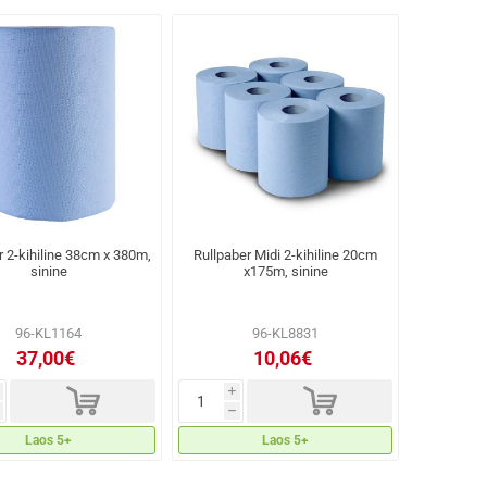
r 2-kihiline 38cm x 380m,
Rullpaber Midi 2-kihiline 20cm
sinine
x175m, sinine
96-KL1164
96-KL8831
37,00€
10,06€
d
d
i
h
Laos 5+
Laos 5+