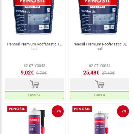
Penosil Premium RoofMastic 1L
Penosil Premium RoofMastic 3L
hall
hall
62-07-Y0043
62-07-Y0044
9,02€
25,48€
9,70€
27,40€
d
d
Laos 5+
Laos 4
−7%
−7%