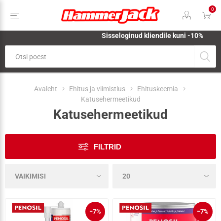
0
Sisseloginud kliendile kuni -10%
Avaleht
Ehitus ja viimistlus
Ehituskeemia
Katusehermeetikud
Katusehermeetikud
FILTRID
−7%
−7%