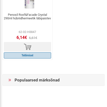
Penosil Roof&Facade Crystal
290ml hübriidhermeetik läbipaistev
62-02-H3847
6,14€
6,61€
d
Tellimisel
Populaarsed märksõnad