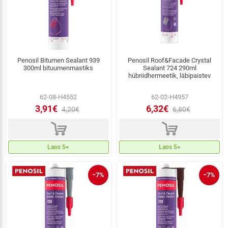
Penosil Bitumen Sealant 939
Penosil Roof&Facade Crystal
300ml bituumenmastiks
Sealant 724 290ml
hübriidhermeetik, läbipaistev
62-08-H4552
62-02-H4957
3,91€
6,32€
4,20€
6,80€
d
d
Laos 5+
Laos 5+
−7%
−7%