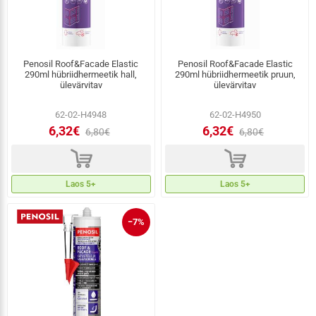
Penosil Roof&Facade Elastic
Penosil Roof&Facade Elastic
290ml hübriidhermeetik hall,
290ml hübriidhermeetik pruun,
ülevärvitav
ülevärvitav
62-02-H4948
62-02-H4950
6,32€
6,32€
6,80€
6,80€
d
d
Laos 5+
Laos 5+
−7%