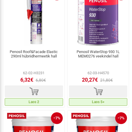
Penosil Roof&Facade Elastic
Penosil WaterStop 930 1L
290ml hübriidhermeetik hall
MEM0276 veekindel hall
62-02-H3231
62-03-H4570
6,32€
20,27€
6,80€
21,80€
d
d
Laos 2
Laos 5+
−7%
−7%