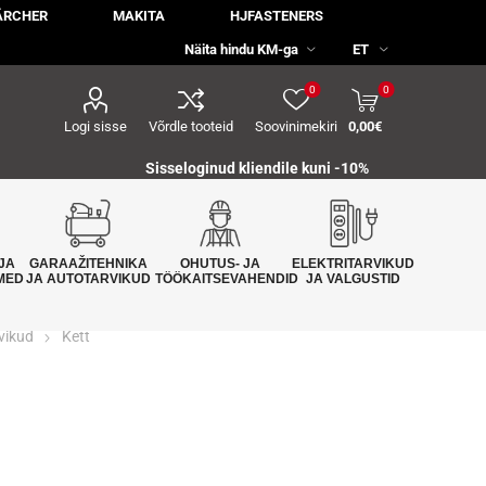
ÄRCHER
MAKITA
HJFASTENERS
0
0
Logi sisse
Võrdle tooteid
Soovinimekiri
0,00€
Sisseloginud kliendile kuni -10%
JA
GARAAŽITEHNIKA
OHUTUS- JA
ELEKTRITARVIKUD
MED
JA AUTOTARVIKUD
TÖÖKAITSEVAHENDID
JA VALGUSTID
rvikud
Kett