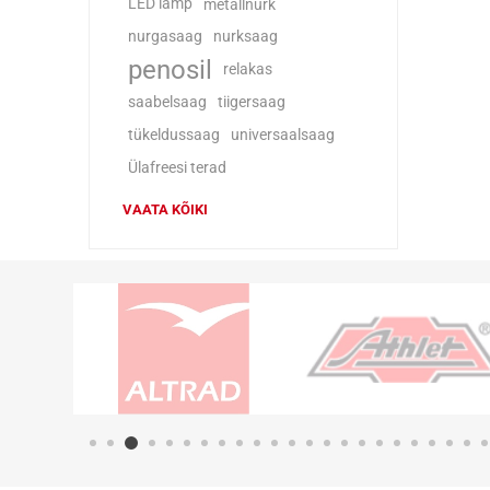
LED lamp
metallnurk
nurgasaag
nurksaag
penosil
relakas
saabelsaag
tiigersaag
tükeldussaag
universaalsaag
Ülafreesi terad
VAATA KÕIKI