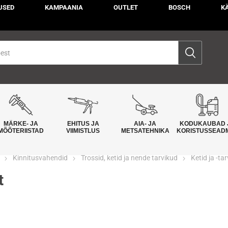
USED
KAMPAANIA
OUTLET
BOSCH
K
MÄRKE- JA
EHITUS JA
AIA- JA
KODUKAUBAD 
MÕÕTERIISTAD
VIIMISTLUS
METSATEHNIKA
KORISTUSSEAD
Kinnitusvahendid
Trossid, ketid ja nende tarvikud
Ketid ja -ta
t