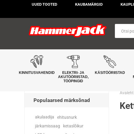
UUED TOOTED
KAUBAMÄRGID
KAUPL
KINNITUSVAHENDID
ELEKTRI- JA
KÄSITÖÖRIISTAD
AKUTÖÖRIISTAD,
TÖÖPINGID
Avaleht
Populaarsed märksõnad
Ket
akulaadija
ehitusnurk
järkamissaag
ketaslõikur