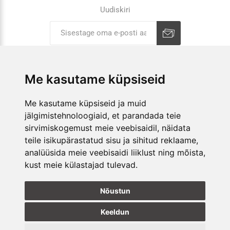
Uudiskiri
Liitu uudiskirjaga
Tühista
Me kasutame küpsiseid
ETTEVÕTTEST
Me kasutame küpsiseid ja muid
jälgimistehnoloogiaid, et parandada teie
E-POOD
sirvimiskogemust meie veebisaidil, näidata
KAUPLUSED
teile isikupärastatud sisu ja sihitud reklaame,
analüüsida meie veebisaidi liiklust ning mõista,
kust meie külastajad tulevad.
JÄLGI MEID
Nõustun
Keeldun