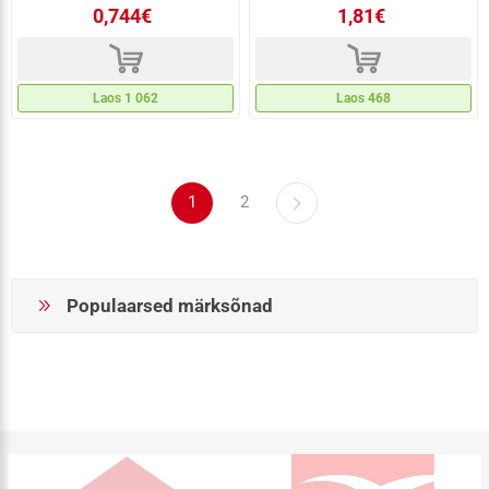
0,744€
1,81€
d
d
Laos 1 062
Laos 468
1
2
Populaarsed märksõnad