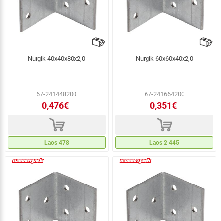
Nurgik 40x40x80x2,0
Nurgik 60x60x40x2,0
67-241448200
67-241664200
0,476€
0,351€
d
d
Laos 478
Laos 2 445