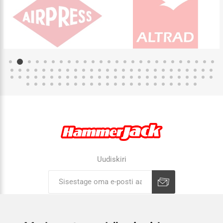
Uudiskiri
Liitu uudiskirjaga
Tühista