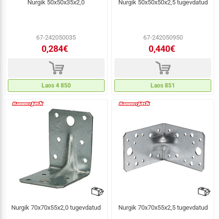
Nurgik 50x50x35x2,0
Nurgik 50x50x50x2,5 tugevdatud
67-242050035
67-242050950
0,284€
0,440€
d
d
Laos 4 850
Laos 851
Nurgik 70x70x55x2,0 tugevdatud
Nurgik 70x70x55x2,5 tugevdatud