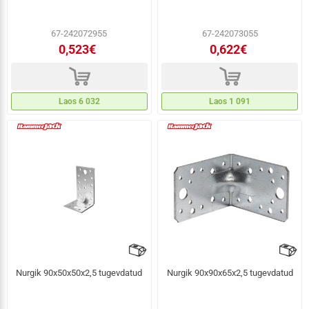
67-242072955
67-242073055
0,523€
0,622€
d
d
Laos 6 032
Laos 1 091
Nurgik 90x50x50x2,5 tugevdatud
Nurgik 90x90x65x2,5 tugevdatud