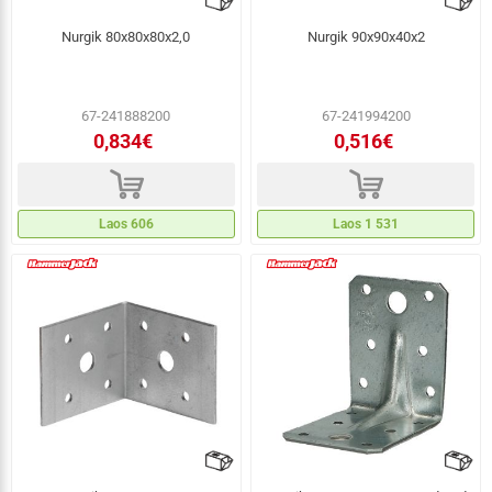
Nurgik 80x80x80x2,0
Nurgik 90x90x40x2
67-241888200
67-241994200
0,834€
0,516€
d
d
Laos 606
Laos 1 531