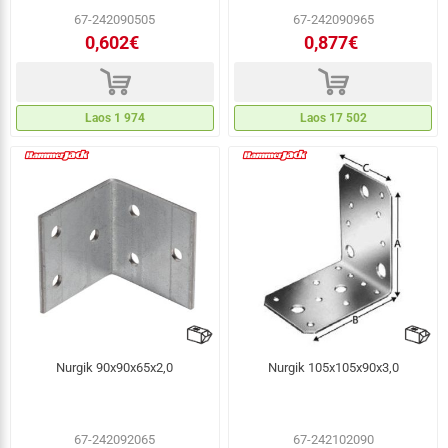
67-242090505
67-242090965
0,602€
0,877€
d
d
Laos 1 974
Laos 17 502
Nurgik 90x90x65x2,0
Nurgik 105x105x90x3,0
67-242092065
67-242102090