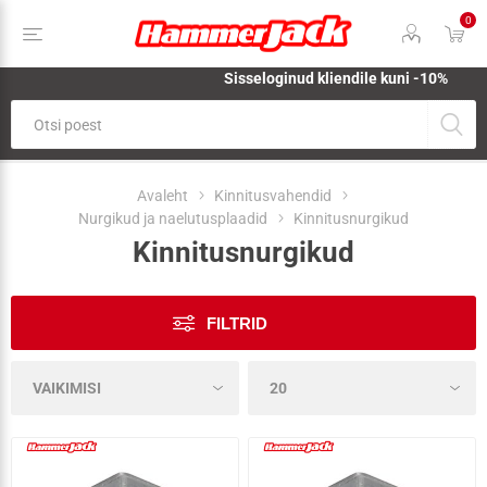
0
Sisseloginud kliendile kuni -10%
Avaleht
Kinnitusvahendid
Nurgikud ja naelutusplaadid
Kinnitusnurgikud
Kinnitusnurgikud
FILTRID