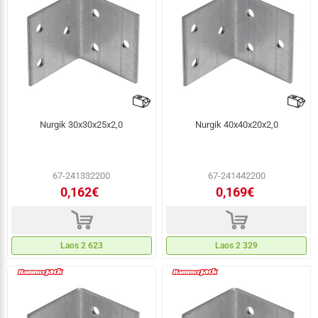
Nurgik 30x30x25x2,0
Nurgik 40x40x20x2,0
67-241332200
67-241442200
0,162€
0,169€
d
d
Laos 2 623
Laos 2 329