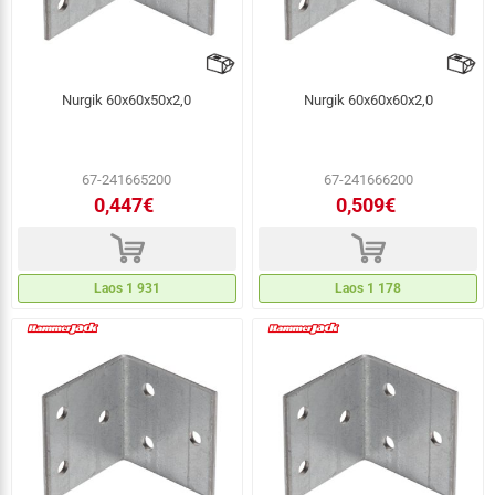
Nurgik 60x60x50x2,0
Nurgik 60x60x60x2,0
67-241665200
67-241666200
0,447€
0,509€
d
d
Laos 1 931
Laos 1 178