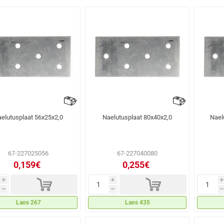
elutusplaat 56x25x2,0
Naelutusplaat 80x40x2,0
Nael
67-227025056
67-227040080
0,159€
0,255€
d
d
i
i
i
h
h
h
Laos 267
Laos 435