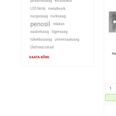
järkamissaag
ketaslõikur
LED lamp
metallnurk
nurgasaag
nurksaag
penosil
relakas
saabelsaag
tiigersaag
tükeldussaag
universaalsaag
Ülafreesi terad
Na
VAATA KÕIKI