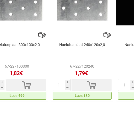
lutusplaat 300x100x2,0
Naelutusplaat 240x120x2,0
Naelu
67-227100300
67-227120240
1,82€
1,79€
d
d
i
i
i
h
h
h
Laos 499
Laos 180