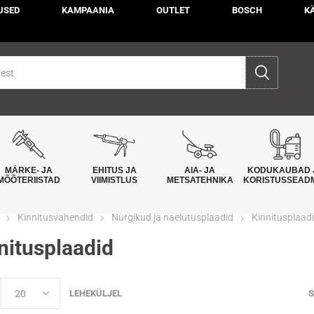
USED
KAMPAANIA
OUTLET
BOSCH
K
MÄRKE- JA
EHITUS JA
AIA- JA
KODUKAUBAD 
MÕÕTERIISTAD
VIIMISTLUS
METSATEHNIKA
KORISTUSSEAD
Kinnitusvahendid
Nurgikud ja naelutusplaadid
Kinnitusplaad
nitusplaadid
LEHEKÜLJEL
S