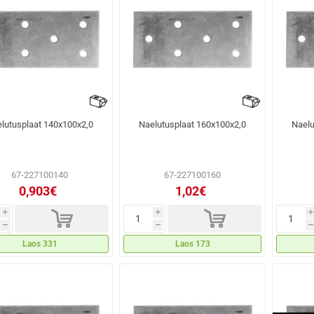
lutusplaat 140x100x2,0
Naelutusplaat 160x100x2,0
Naelu
67-227100140
67-227100160
0,903€
1,02€
d
d
i
i
i
h
h
h
Laos 331
Laos 173