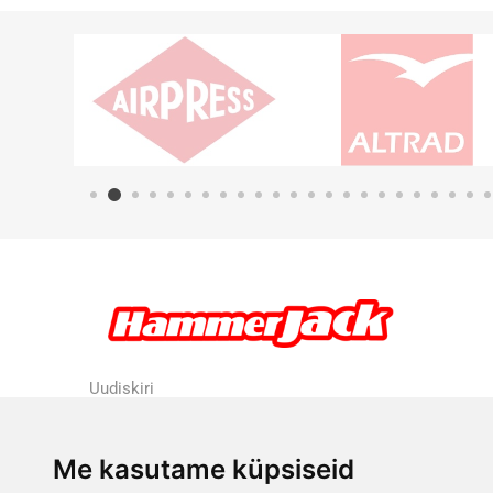
Uudiskiri
Me kasutame küpsiseid
Liitu uudiskirjaga
Tühista