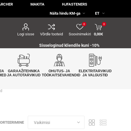
ÄRCHER
MAKITA
HJFASTENERS
0
0
Logi sisse
Võrdle tooteid
Soovinimekiri
0,00€
Sisseloginud kliendile kuni -10%
JA
GARAAŽITEHNIKA
OHUTUS- JA
ELEKTRITARVIKUD
MED
JA AUTOTARVIKUD
TÖÖKAITSEVAHENDID
JA VALGUSTID
id
ORTEERIMINE