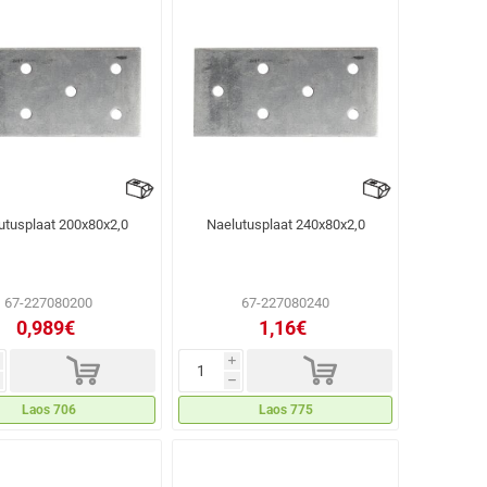
utusplaat 200x80x2,0
Naelutusplaat 240x80x2,0
67-227080200
67-227080240
0,989€
1,16€
d
d
i
h
Laos 706
Laos 775