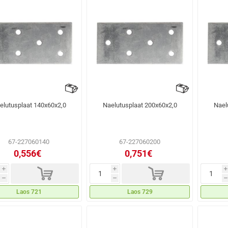
elutusplaat 140x60x2,0
Naelutusplaat 200x60x2,0
Nael
67-227060140
67-227060200
0,556€
0,751€
d
d
i
i
i
h
h
h
Laos 721
Laos 729