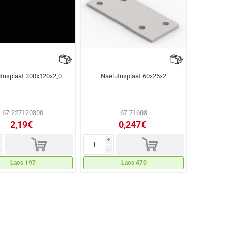
tusplaat 300x120x2,0
Naelutusplaat 60x25x2
67-227120300
67-71608
2,19€
0,247€
d
d
i
h
Laos 197
Laos 470