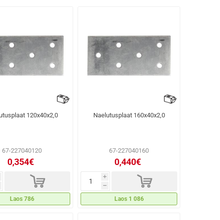
utusplaat 120x40x2,0
Naelutusplaat 160x40x2,0
67-227040120
67-227040160
0,354€
0,440€
d
d
i
h
Laos 786
Laos 1 086