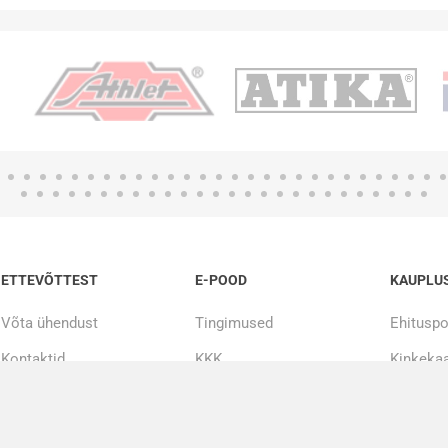
ETTEVÕTTEST
E-POOD
KAUPLU
Võta ühendust
Tingimused
Ehituspo
Kontaktid
KKK
Kinkekaa
Meist
Järelmaks
20000+ toodet kohe laos
Tööriistade remont ja