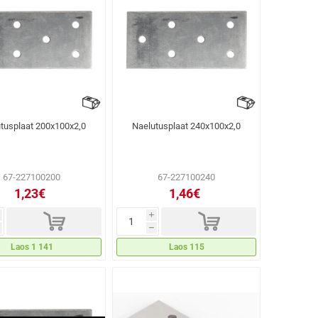
tusplaat 200x100x2,0
Naelutusplaat 240x100x2,0
67-227100200
67-227100240
1,23€
1,46€
d
d
i
h
Laos 1 141
Laos 115