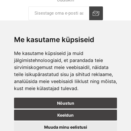
Liitu uudiskirjaga
Tühista
Me kasutame küpsiseid
ETTEVÕTTEST
Me kasutame küpsiseid ja muid
jälgimistehnoloogiaid, et parandada teie
E-POOD
sirvimiskogemust meie veebisaidil, näidata
KAUPLUSED
teile isikupärastatud sisu ja sihitud reklaame,
analüüsida meie veebisaidi liiklust ning mõista,
kust meie külastajad tulevad.
JÄLGI MEID
Nõustun
Keeldun
Muuda minu eelistusi