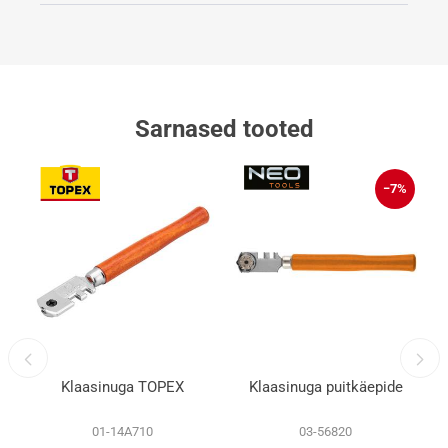
Sarnased tooted
−7%
Klaasinuga TOPEX
Klaasinuga puitkäepide
01-14A710
03-56820