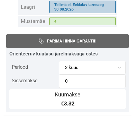
Tellimisel. Eeldatav tarneaeg
Laagri
30.08.2026
Mustamäe
4
PARIMA HINNA GARANTII!
Orienteeruv kuutasu järelmaksuga ostes
Periood
Sissemakse
Kuumakse
€3.32