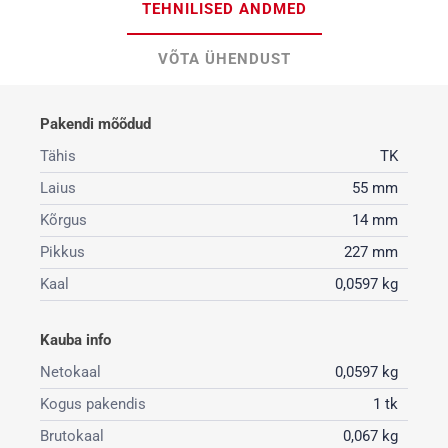
TEHNILISED ANDMED
VÕTA ÜHENDUST
Pakendi mõõdud
Tähis
TK
Laius
55 mm
Kõrgus
14 mm
Pikkus
227 mm
Kaal
0,0597 kg
Kauba info
Netokaal
0,0597 kg
Kogus pakendis
1 tk
Brutokaal
0,067 kg