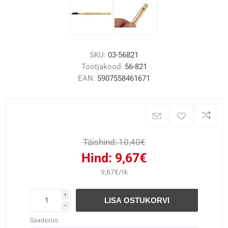
SKU:
03-56821
Tootjakood:
56-821
EAN:
5907558461671
Täishind:
10,40€
Hind:
9,67€
9,67€/tk
i
LISA OSTUKORVI
h
Saadavus: