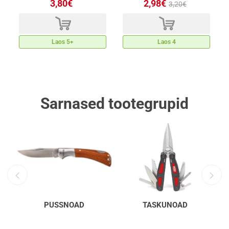
3,80€
2,98€
3,20€
d
d
Laos 5+
Laos 4
Sarnased tootegrupid
PUSSNOAD
TASKUNOAD