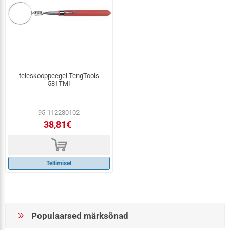
teleskooppeegel TengTools
581TMI
95-112280102
38,81€
d
Tellimisel
Populaarsed märksõnad