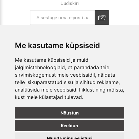
Uudiskiri
Liitu uudiskirjaga
Tühista
Me kasutame küpsiseid
ETTEVÕTTEST
Me kasutame küpsiseid ja muid
jälgimistehnoloogiaid, et parandada teie
E-POOD
sirvimiskogemust meie veebisaidil, näidata
teile isikupärastatud sisu ja sihitud reklaame,
KAUPLUSED
analüüsida meie veebisaidi liiklust ning mõista,
kust meie külastajad tulevad.
JÄLGI MEID
Nõustun
Keeldun
Muuda minu eelistusi