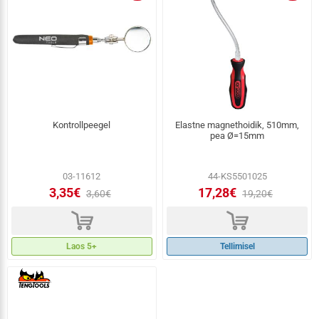
Kontrollpeegel
Elastne magnethoidik, 510mm,
pea Ø=15mm
03-11612
44-KS5501025
3,35€
17,28€
3,60€
19,20€
d
d
Laos 5+
Tellimisel