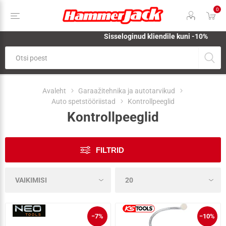
0
Sisseloginud kliendile kuni -10%
Avaleht
Garaažitehnika ja autotarvikud
Auto spetstööriistad
Kontrollpeeglid
Kontrollpeeglid
FILTRID
−7%
−10%