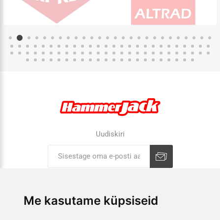
Uudiskiri
Liitu uudiskirjaga
Tühista
Me kasutame küpsiseid
ETTEVÕTTEST