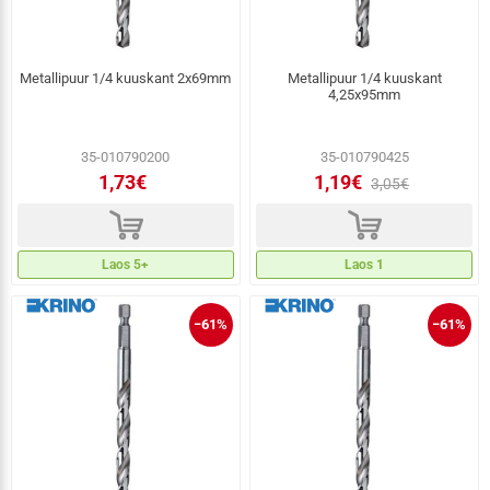
Metallipuur 1/4 kuuskant 2x69mm
Metallipuur 1/4 kuuskant
4,25x95mm
35-010790200
35-010790425
1,73€
1,19€
3,05€
d
d
Laos 5+
Laos 1
−61%
−61%