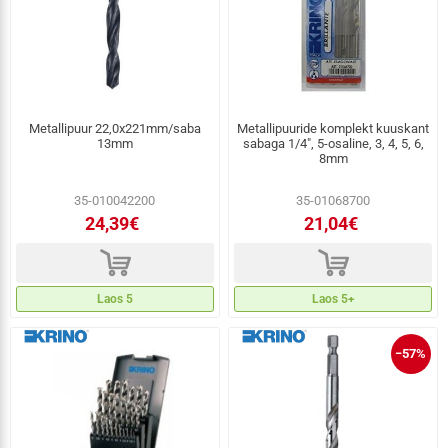
Metallipuur 22,0x221mm/saba
Metallipuuride komplekt kuuskant
13mm
sabaga 1/4", 5-osaline, 3, 4, 5, 6,
8mm
35-010042200
35-01068700
24,39€
21,04€
d
d
Laos 5
Laos 5+
−57%