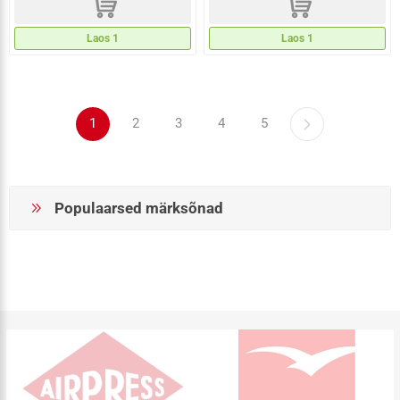
d
d
Laos 1
Laos 1
1
2
3
4
5
Populaarsed märksõnad