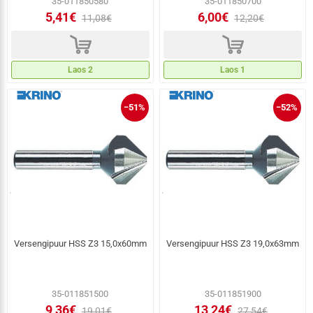
35-011850580
35-011850700
5,41€
6,00€
11,08€
12,20€
d
d
Laos 2
Laos 1
−51%
−52%
Versengipuur HSS Z3 15,0x60mm
Versengipuur HSS Z3 19,0x63mm
35-011851500
35-011851900
9,36€
13,24€
19,01€
27,54€