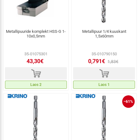
Metallipuuride komplekt HSS-G 1-
Metallipuur 1/4 kuuskant
10x0,5mm
1,5x60mm
35-01075301
35-010790150
43,30€
0,791€
1,83€
d
d
Laos 2
Laos 1
−61%