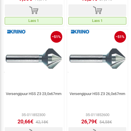
d
d
Laos 1
Laos 1
−51%
−51%
Versengipuur HSS Z3 23,0x67mm
Versengipuur HSS Z3 26,0x67mm
35-011852300
35-011852600
20,66€
26,79€
42,18€
54,58€