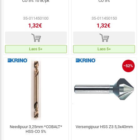
CO 5% 10 tk/pk
CO 5%
35-011450100
35-011450150
1,32€
1,32€
d
d
Laos 5+
Laos 5+
−52%
Needipuur 3,25mm *COBALT*
Versengipuur HSS Z3 5,3x40mm
HSS-CO 5%