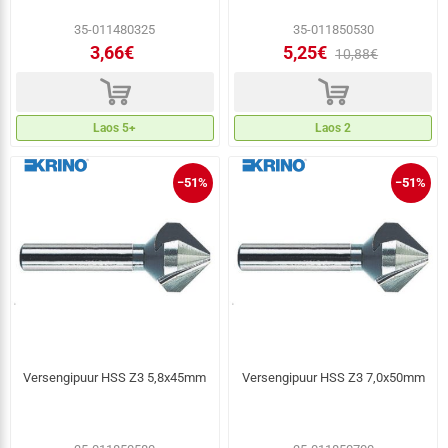
35-011480325
35-011850530
3,66€
5,25€
10,88€
d
d
Laos 5+
Laos 2
−51%
−51%
Versengipuur HSS Z3 5,8x45mm
Versengipuur HSS Z3 7,0x50mm