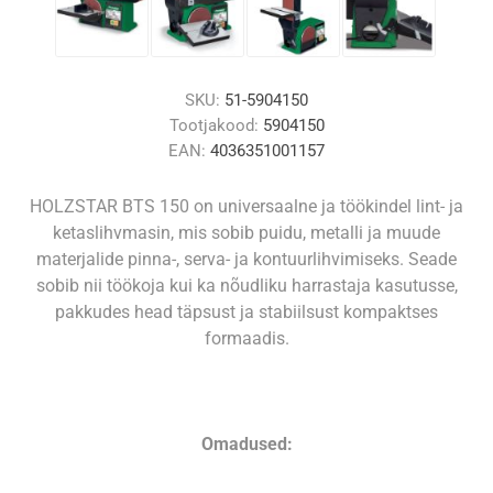
SKU:
51-5904150
Tootjakood:
5904150
EAN:
4036351001157
HOLZSTAR BTS 150 on universaalne ja töökindel lint‑ ja
ketaslihvmasin, mis sobib puidu, metalli ja muude
materjalide pinna-, serva- ja kontuurlihvimiseks. Seade
sobib nii töökoja kui ka nõudliku harrastaja kasutusse,
pakkudes head täpsust ja stabiilsust kompaktses
formaadis.
Omadused: