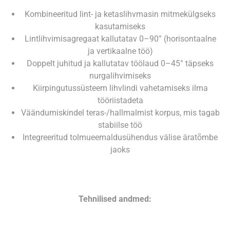
Kombineeritud lint‑ ja ketaslihvmasin mitmekülgseks
kasutamiseks
Lintlihvimisagregaat kallutatav 0–90° (horisontaalne
ja vertikaalne töö)
Doppelt juhitud ja kallutatav töölaud 0–45° täpseks
nurgalihvimiseks
Kiirpingutussüsteem lihvlindi vahetamiseks ilma
tööriistadeta
Väändumiskindel teras-/hallmalmist korpus, mis tagab
stabiilse töö
Integreeritud tolmueemaldusühendus välise äratõmbe
jaoks
Tehnilised andmed: