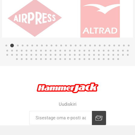
Uudiskiri
Liitu uudiskirjaga
Tühista