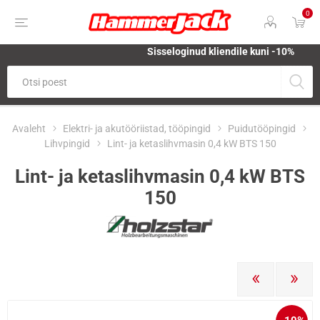
0
Sisseloginud kliendile kuni -10%
Avaleht
Elektri- ja akutööriistad, tööpingid
Puidutööpingid
Lihvpingid
Lint- ja ketaslihvmasin 0,4 kW BTS 150
Lint- ja ketaslihvmasin 0,4 kW BTS
150
EELMINE
JÄRGM