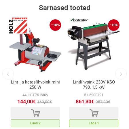
Sarnased tooted
%
−10%
−10%
Lint- ja ketaslihvpink mini
Lintlihvpink 230V KSO
250 W
790, 1,5 kW
44-HBT75-230V
51-5900791
144,00€
861,30€
160,00€
957,00€
d
d
Laos 2
Laos 1