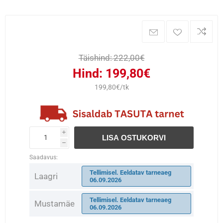
Täishind:
222,00€
Hind:
199,80€
199,80€/tk
i
LISA OSTUKORVI
h
Saadavus:
Tellimisel. Eeldatav tarneaeg
Laagri
06.09.2026
Tellimisel. Eeldatav tarneaeg
Mustamäe
06.09.2026