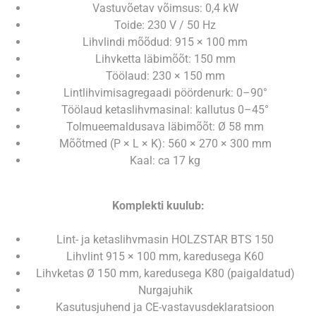
Vastuvõetav võimsus: 0,4 kW
Toide: 230 V / 50 Hz
Lihvlindi mõõdud: 915 × 100 mm
Lihvketta läbimõõt: 150 mm
Töölaud: 230 × 150 mm
Lintlihvimisagregaadi pöördenurk: 0–90°
Töölaud ketaslihvmasinal: kallutus 0–45°
Tolmueemaldusava läbimõõt: Ø 58 mm
Mõõtmed (P × L × K): 560 × 270 × 300 mm
Kaal: ca 17 kg
Komplekti kuulub:
Lint‑ ja ketaslihvmasin HOLZSTAR BTS 150
Lihvlint 915 × 100 mm, karedusega K60
Lihvketas Ø 150 mm, karedusega K80 (paigaldatud)
Nurgajuhik
Kasutusjuhend ja CE‑vastavusdeklaratsioon