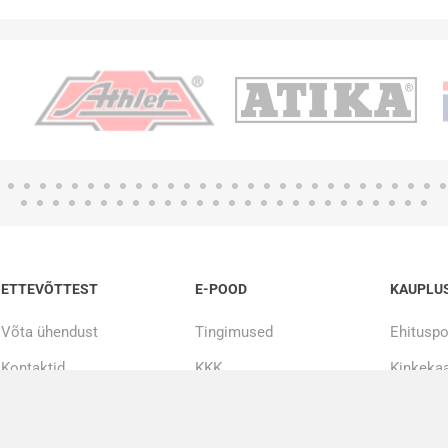
ETTEVÕTTEST
E-POOD
KAUPLU
Võta ühendust
Tingimused
Ehituspo
Kontaktid
KKK
Kinkekaa
Meist
Järelmaks
20000+ toodet kohe laos
Tööriistade remont ja