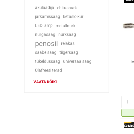
akulaadija
ehitusnurk
järkamissaag
ketaslõikur
LED lamp
metallnurk
nurgasaag
nurksaag
penosil
relakas
saabelsaag
tiigersaag
tükeldussaag
universaalsaag
M
Ülafreesi terad
VAATA KÕIKI