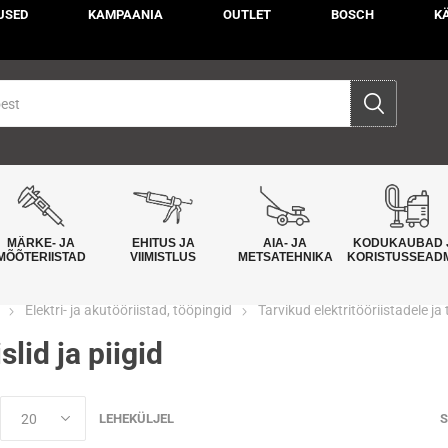
USED
KAMPAANIA
OUTLET
BOSCH
K
MÄRKE- JA
EHITUS JA
AIA- JA
KODUKAUBAD 
MÕÕTERIISTAD
VIIMISTLUS
METSATEHNIKA
KORISTUSSEAD
Elektri- ja akutööriistad, tööpingid
Tarvikud elektritööriistadele ja
slid ja piigid
LEHEKÜLJEL
S