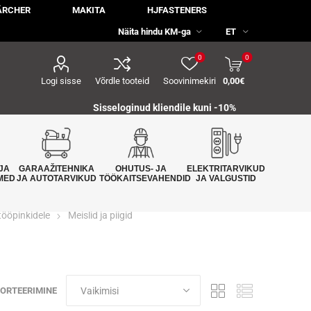
ÄRCHER
MAKITA
HJFASTENERS
0
0
Logi sisse
Võrdle tooteid
Soovinimekiri
0,00€
Sisseloginud kliendile kuni -10%
JA
GARAAŽITEHNIKA
OHUTUS- JA
ELEKTRITARVIKUD
MED
JA AUTOTARVIKUD
TÖÖKAITSEVAHENDID
JA VALGUSTID
 tööpinkidele
Meislid ja piigid
ORTEERIMINE