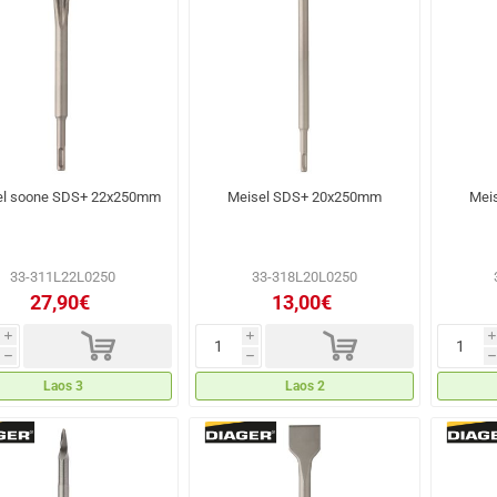
el soone SDS+ 22x250mm
Meisel SDS+ 20x250mm
Mei
33-311L22L0250
33-318L20L0250
27,90€
13,00€
d
d
i
i
i
h
h
h
Laos 3
Laos 2