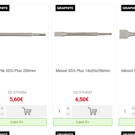
Piik SDS-Plus 250mm
Meisel SDS Plus 14x20x250mm
Meisel
02-57H556
02-57H557
5,60€
6,50€
d
d
i
i
i
h
h
h
Laos 5+
Laos 5+