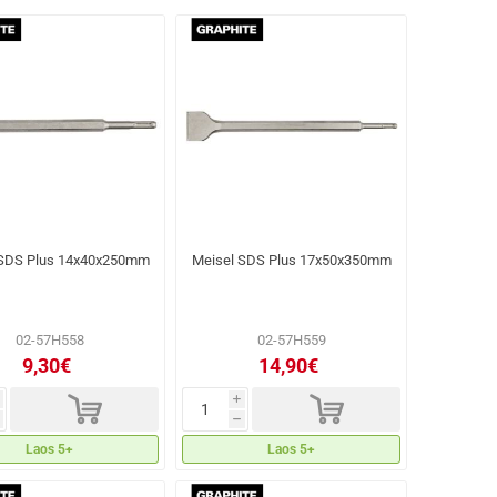
 SDS Plus 14x40x250mm
Meisel SDS Plus 17x50x350mm
02-57H558
02-57H559
9,30€
14,90€
d
d
i
h
Laos 5+
Laos 5+