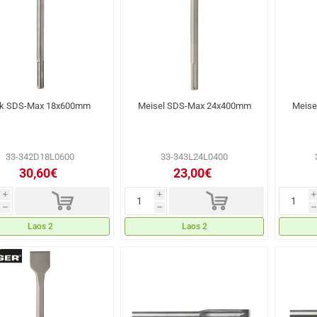
ik SDS-Max 18x600mm
Meisel SDS-Max 24x400mm
Meise
33-342D18L0600
33-343L24L0400
30,60€
23,00€
d
d
i
i
i
h
h
h
Laos 2
Laos 2