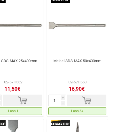
l SDS-MAX 25x400mm
Meisel SDS-MAX 50x400mm
02-57H562
02-57H563
11,50€
16,90€
d
d
i
h
Laos 1
Laos 5+