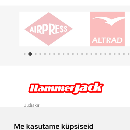
Uudiskiri
Me kasutame küpsiseid
Liitu uudiskirjaga
Tühista