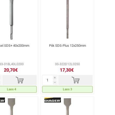
sel SDS+ 40x200mm
Piik SDS-Plus 12x250mm
33-318L40L0200
33-322D12L0250
20,70€
17,30€
d
d
i
h
Laos 4
Laos 3