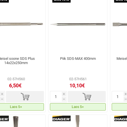
eisel soone SDS Plus
Piik SDS-MAX 400mm
Meise
14x22x250mm
02-57H560
02-57H561
6,50€
10,10€
d
d
i
i
i
h
h
h
Laos 5+
Laos 5+