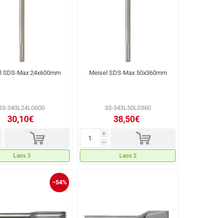
l SDS-Max 24x600mm
Meisel SDS-Max 50x360mm
33-343L24L0600
33-343L50L0360
30,10€
38,50€
d
d
i
h
Laos 3
Laos 2
−54%