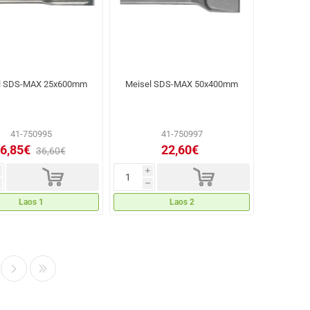
l SDS-MAX 25x600mm
Meisel SDS-MAX 50x400mm
41-750995
41-750997
6,85€
22,60€
36,60€
d
d
i
h
Laos 1
Laos 2