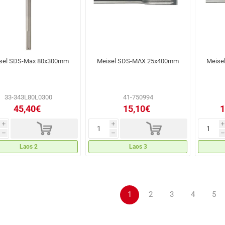
sel SDS-Max 80x300mm
Meisel SDS-MAX 25x400mm
Meise
33-343L80L0300
41-750994
45,40€
15,10€
1
d
d
i
i
i
h
h
h
Laos 2
Laos 3
1
2
3
4
5