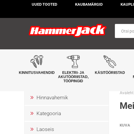
UUED TOOTED
KAUBAMÄRGID
KAUPL
KINNITUSVAHENDID
ELEKTRI- JA
KÄSITÖÖRIISTAD
AKUTÖÖRIISTAD,
TÖÖPINGID
Avaleht
Hinnavahemik
Mei
Kategooria
KUVA
Laoseis