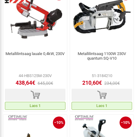
Metallilintsaag lauale 0,4kW, 230V
Metallilintsaag 1100W 230V
quantum SQ-V10
44-HBS125M-230V
51-3184210
438,64€
210,60€
645,00€
234,00€
d
d
Laos 1
Laos 1
−10%
−10%