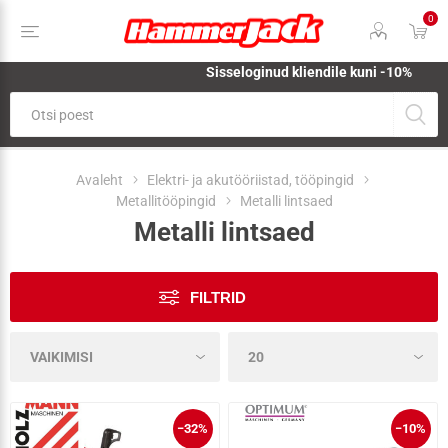
0
Sisseloginud kliendile kuni -10%
Avaleht
Elektri- ja akutööriistad, tööpingid
Metallitööpingid
Metalli lintsaed
Metalli lintsaed
FILTRID
−32%
−10%