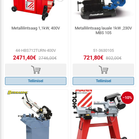
Metallilintsaag 1,1kW, 400V
Metallilintsaag lauale 1kW ,230V
MBS 105
44-HBS712TURN-400V
51-3630105
2471,40€
721,80€
2746,00€
802,00€
d
d
Tellimisel
Tellimisel
−10%