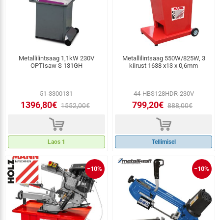
Metallilintsaag 1,1kW 230V
Metallilintsaag 550W/825W, 3
OPTIsaw S 131GH
kiirust 1638 x13 x 0,6mm
51-3300131
44-HBS128HDR-230V
1396,80€
799,20€
1552,00€
888,00€
d
d
Laos 1
Tellimisel
−10%
−10%