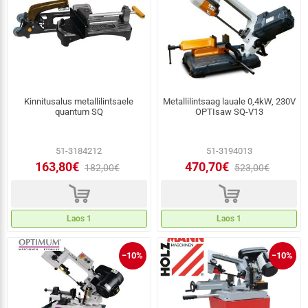
Kinnitusalus metallilintsaele
Metallilintsaag lauale 0,4kW, 230V
quantum SQ
OPTIsaw SQ-V13
51-3184212
51-3194013
163,80€
470,70€
182,00€
523,00€
d
d
Laos 1
Laos 1
−10%
−10%