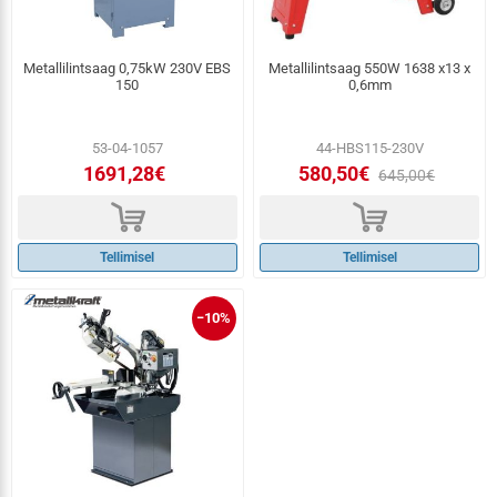
Metallilintsaag 0,75kW 230V EBS
Metallilintsaag 550W 1638 x13 x
150
0,6mm
53-04-1057
44-HBS115-230V
1691,28€
580,50€
645,00€
d
d
Tellimisel
Tellimisel
−10%