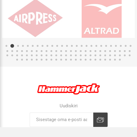
Uudiskiri
Liitu uudiskirjaga
Tühista