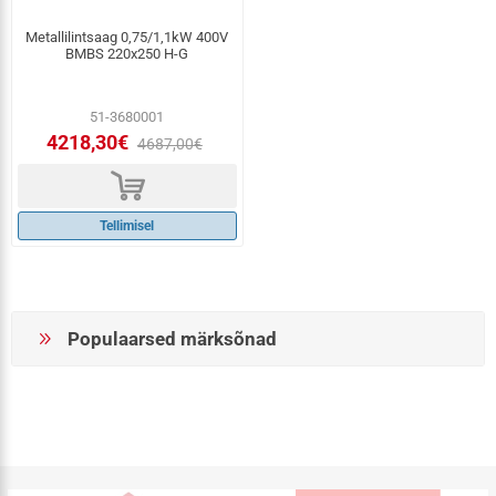
Metallilintsaag 0,75/1,1kW 400V
BMBS 220x250 H-G
51-3680001
4218,30€
4687,00€
d
Tellimisel
Populaarsed märksõnad