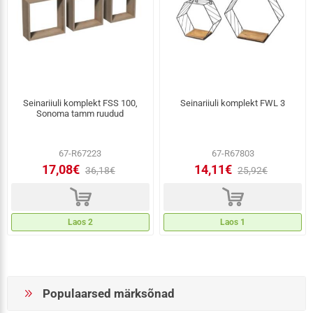
Seinariiuli komplekt FSS 100,
Seinariiuli komplekt FWL 3
Sonoma tamm ruudud
67-R67223
67-R67803
17,08€
14,11€
36,18€
25,92€
d
d
Laos 2
Laos 1
Populaarsed märksõnad