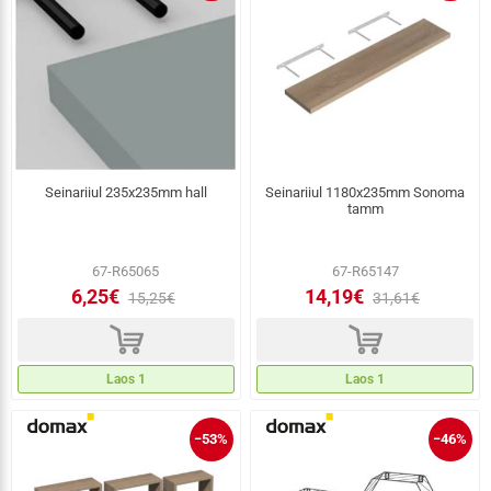
Seinariiul 235x235mm hall
Seinariiul 1180x235mm Sonoma
tamm
67-R65065
67-R65147
6,25€
14,19€
15,25€
31,61€
d
d
Laos 1
Laos 1
−53%
−46%