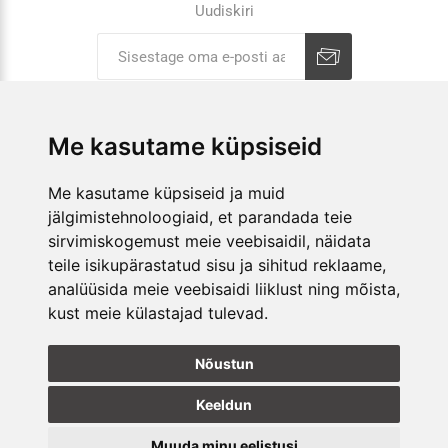
Uudiskiri
Liitu uudiskirjaga
Tühista
Me kasutame küpsiseid
ETTEVÕTTEST
Me kasutame küpsiseid ja muid
jälgimistehnoloogiaid, et parandada teie
E-POOD
sirvimiskogemust meie veebisaidil, näidata
teile isikupärastatud sisu ja sihitud reklaame,
KAUPLUSED
analüüsida meie veebisaidi liiklust ning mõista,
kust meie külastajad tulevad.
JÄLGI MEID
Nõustun
Keeldun
Muuda minu eelistusi