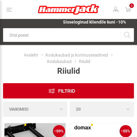
0
Sisseloginud kliendile kuni -10%
Avaleht
Kodukaubad ja koristusseadmed
Kodukaubad
Riiulid
Riiulid
FILTRID
−59%
−55%