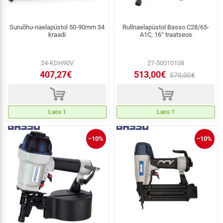
Suruõhu-naelapüstol 50-90mm 34
Rullnaelapüstol Basso C28/65-
kraadi
A1C, 16° traatseos
24-KDH90V
27-50010108
407,27€
513,00€
570,00€
d
d
Laos 1
Laos 1
−10%
−10%