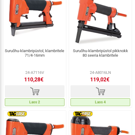
Suruõhu-klambripüstol, klambritele
Suruõhu-klambripüstol pikknokk
71/4-16mm
80 seeria klambritele
24-A7116V
24-A8016LN
110,28€
119,02€
d
d
Laos 2
Laos 4