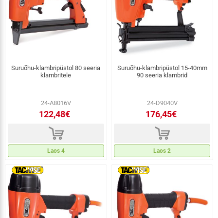
Suruõhu-klambripüstol 80 seeria
Suruõhu-klambripüstol 15-40mm
klambritele
90 seeria klambrid
24-A8016V
24-D9040V
122,48€
176,45€
d
d
Laos 4
Laos 2