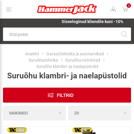
0
Sisseloginud kliendile kuni -10%
Avaleht
Garaažitehnika ja autotarvikud
Suruõhutehnika
Suruõhu-tööriistad
Suruõhu klambri- ja naelapüstolid
Suruõhu klambri- ja naelapüstolid
FILTRID