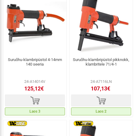
Suruõhu-klambripüstol 4-14mm
Suruõhu-klambripüstol pikknokk,
140 seeria
klambritele 71/4-1
24-A14014V
24-A7116LN
125,12€
107,13€
d
d
Laos 3
Laos 2