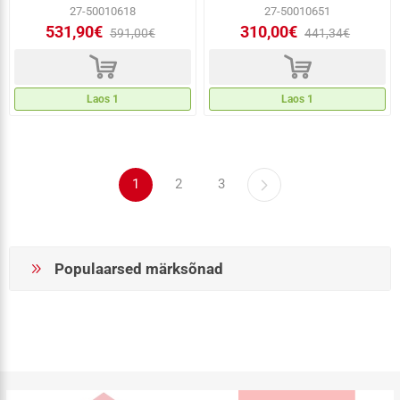
27-50010618
27-50010651
531,90€
310,00€
591,00€
441,34€
d
d
Laos 1
Laos 1
1
2
3
Populaarsed märksõnad