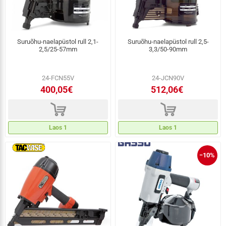
Suruõhu-naelapüstol rull 2,1-
Suruõhu-naelapüstol rull 2,5-
2,5/25-57mm
3,3/50-90mm
24-FCN55V
24-JCN90V
400,05€
512,06€
d
d
Laos 1
Laos 1
−10%