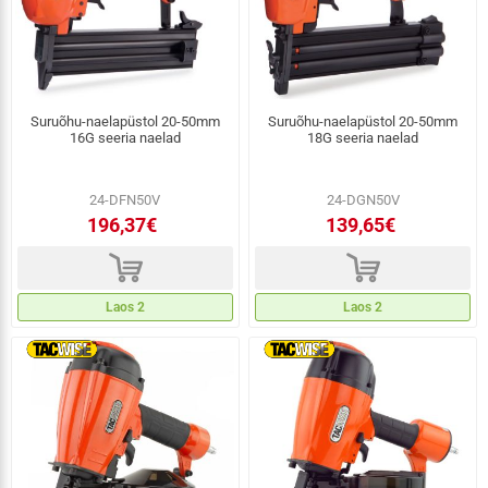
Suruõhu-naelapüstol 20-50mm
Suruõhu-naelapüstol 20-50mm
16G seeria naelad
18G seeria naelad
24-DFN50V
24-DGN50V
196,37€
139,65€
d
d
Laos 2
Laos 2