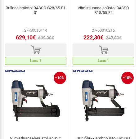
Rullnaelapüstol BASSO C28/65-F1
Viimistlusnaelapüstol BASSO
0°
B18/55-F4
27-50010114
27-50010216
629,10€
222,30€
699,00€
247,00€
d
d
Laos 1
Laos 1
−10%
−10%
Viimistlusnaelapüstol BASSO
Suruõhu-klambripüstol BASSO