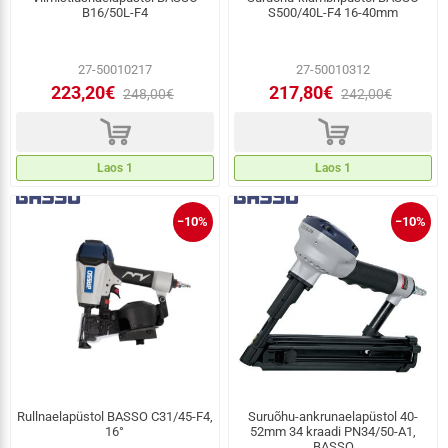
B16/50L-F4
S500/40L-F4 16-40mm
27-50010217
27-50010312
223,20€
217,80€
248,00€
242,00€
d
d
Laos 1
Laos 1
−10%
−10%
Rullnaelapüstol BASSO C31/45-F4,
Suruõhu-ankrunaelapüstol 40-
16°
52mm 34 kraadi PN34/50-A1,
BASSO