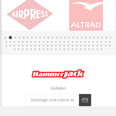
Uudiskiri
Liitu uudiskirjaga
Tühista