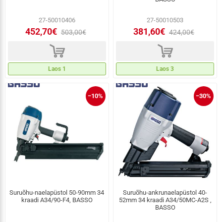
27-50010406
27-50010503
452,70€
381,60€
503,00€
424,00€
d
d
Laos 1
Laos 3
−10%
−30%
Suruõhu-naelapüstol 50-90mm 34
Suruõhu-ankrunaelapüstol 40-
kraadi A34/90-F4, BASSO
52mm 34 kraadi A34/50MC-A2S ,
BASSO