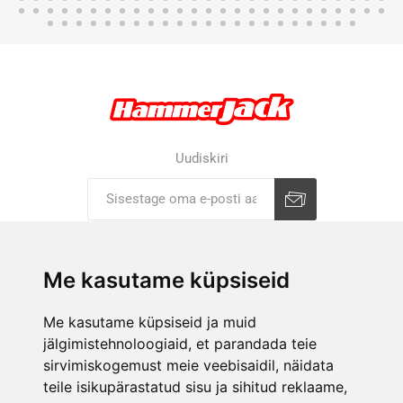
Uudiskiri
Liitu uudiskirjaga
Tühista
Me kasutame küpsiseid
ETTEVÕTTEST
Me kasutame küpsiseid ja muid
jälgimistehnoloogiaid, et parandada teie
E-POOD
sirvimiskogemust meie veebisaidil, näidata
KAUPLUSED
teile isikupärastatud sisu ja sihitud reklaame,