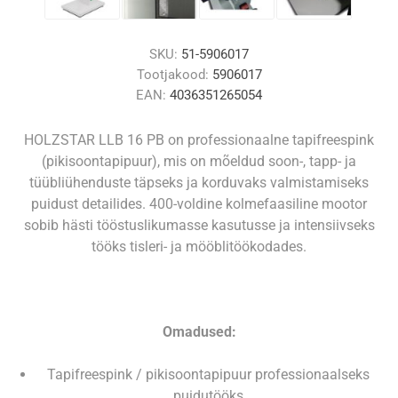
SKU:
51-5906017
Tootjakood:
5906017
EAN:
4036351265054
HOLZSTAR LLB 16 PB on professionaalne tapifreespink
(pikisoontapipuur), mis on mõeldud soon-, tapp‑ ja
tüübliühenduste täpseks ja korduvaks valmistamiseks
puidust detailides. 400‑voldine kolmefaasiline mootor
sobib hästi tööstuslikumasse kasutusse ja intensiivseks
tööks tisleri‑ ja mööblitöökodades.
Omadused:
Tapifreespink / pikisoontapipuur professionaalseks
puidutööks