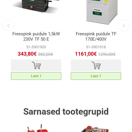
Freespink puidule 1,5kW
Freespink puidule TF
230V TF 50 E
170E/400V
51-5901905
51-5901918
343,80€
1161,00€
382,00€
1290,00€
d
d
Laos 1
Laos 1
Sarnased tootegrupid