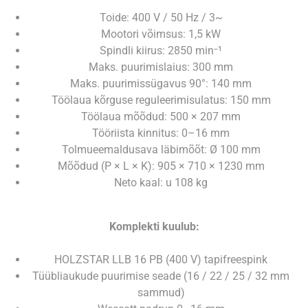
Toide: 400 V / 50 Hz / 3~
Mootori võimsus: 1,5 kW
Spindli kiirus: 2850 min⁻¹
Maks. puurimislaius: 300 mm
Maks. puurimissügavus 90°: 140 mm
Töölaua kõrguse reguleerimisulatus: 150 mm
Töölaua mõõdud: 500 × 207 mm
Tööriista kinnitus: 0–16 mm
Tolmueemaldusava läbimõõt: Ø 100 mm
Mõõdud (P × L × K): 905 × 710 × 1230 mm
Neto kaal: u 108 kg
Komplekti kuulub:
HOLZSTAR LLB 16 PB (400 V) tapifreespink
Tüübliaukude puurimise seade (16 / 22 / 25 / 32 mm
sammud)