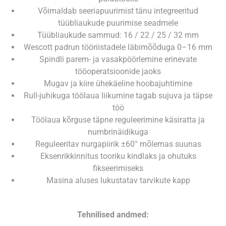
Võimaldab seeriapuurimist tänu integreeritud
tüübliaukude puurimise seadmele
Tüübliaukude sammud: 16 / 22 / 25 / 32 mm
Wescott padrun tööriistadele läbimõõduga 0–16 mm
Spindli parem‑ ja vasakpöörlemine erinevate
tööoperatsioonide jaoks
Mugav ja kiire ühekäeline hoobajuhtimine
Rull‑juhikuga töölaua liikumine tagab sujuva ja täpse
töö
Töölaua kõrguse täpne reguleerimine käsiratta ja
numbrinäidikuga
Reguleeritav nurgapiirik ±60° mõlemas suunas
Eksenrikkinnitus tooriku kindlaks ja ohutuks
fikseerimiseks
Masina aluses lukustatav tarvikute kapp
Tehnilised andmed: