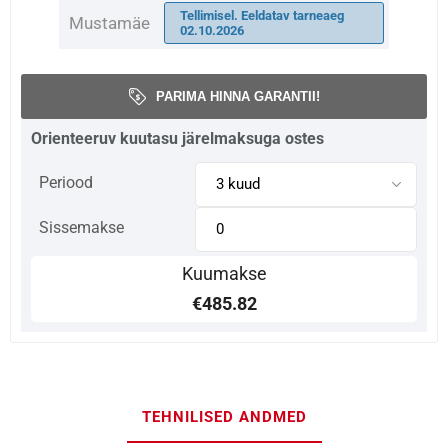
Tellimisel. Eeldatav tarneaeg
Mustamäe
02.10.2026
PARIMA HINNA GARANTII!
Orienteeruv kuutasu järelmaksuga ostes
Periood
Sissemakse
Kuumakse
€485.82
TEHNILISED ANDMED