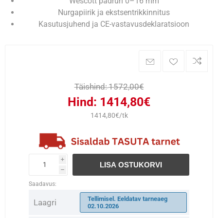
Wescott padrun 0–16 mm
Nurgapiirik ja ekstsentrikkinnitus
Kasutusjuhend ja CE‑vastavusdeklaratsioon
Täishind:
1572,00€
Hind:
1414,80€
1414,80€/tk
i
LISA OSTUKORVI
h
Saadavus:
Tellimisel. Eeldatav tarneaeg
Laagri
02.10.2026