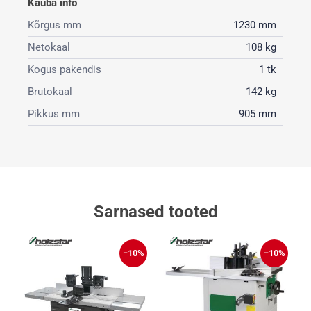
Kauba info
Kõrgus mm
1230 mm
Netokaal
108 kg
Kogus pakendis
1 tk
Brutokaal
142 kg
Pikkus mm
905 mm
Sarnased tooted
%
−10%
−10%