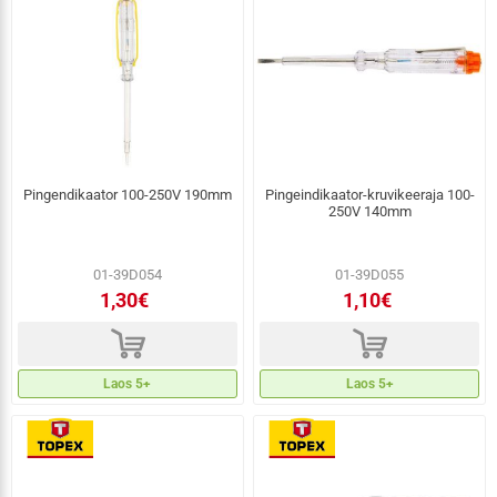
Pingendikaator 100-250V 190mm
Pingeindikaator-kruvikeeraja 100-
250V 140mm
01-39D054
01-39D055
1,30€
1,10€
d
d
Laos 5+
Laos 5+