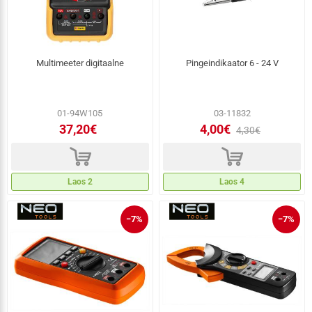
Multimeeter digitaalne
Pingeindikaator 6 - 24 V
01-94W105
03-11832
37,20€
4,00€
4,30€
d
d
Laos 2
Laos 4
−7%
−7%