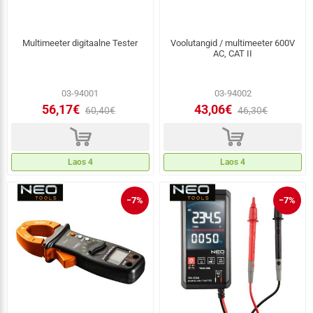
Multimeeter digitaalne Tester
Voolutangid / multimeeter 600V
AC, CAT II
03-94001
03-94002
56,17€
43,06€
60,40€
46,30€
d
d
Laos 4
Laos 4
−7%
−7%