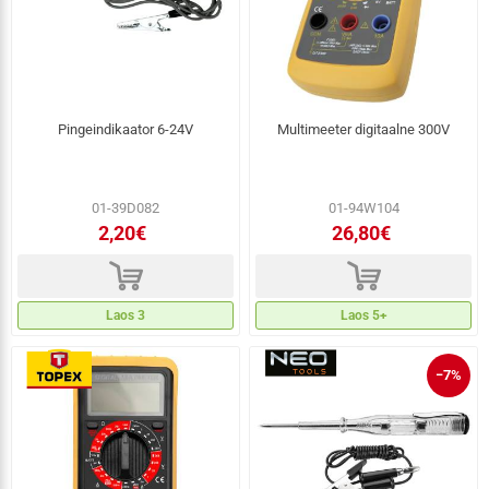
Pingeindikaator 6-24V
Multimeeter digitaalne 300V
01-39D082
01-94W104
2,20€
26,80€
d
d
Laos 3
Laos 5+
−7%