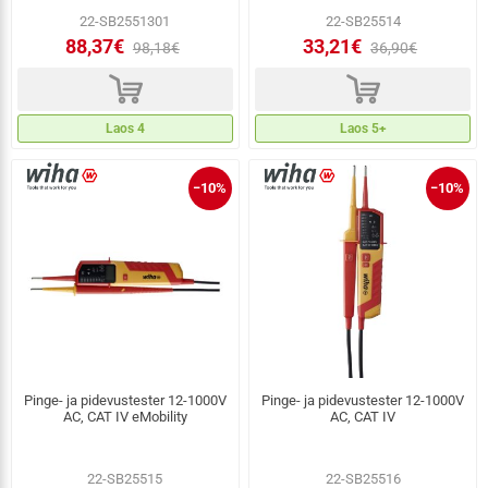
22-SB2551301
22-SB25514
88,37€
33,21€
98,18€
36,90€
d
d
Laos 4
Laos 5+
−10%
−10%
Pinge- ja pidevustester 12-1000V
Pinge- ja pidevustester 12-1000V
AC, CAT IV eMobility
AC, CAT IV
22-SB25515
22-SB25516