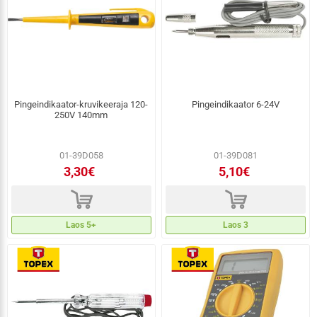
Pingeindikaator-kruvikeeraja 120-
Pingeindikaator 6-24V
250V 140mm
01-39D058
01-39D081
3,30€
5,10€
d
d
Laos 5+
Laos 3