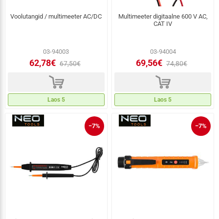
Voolutangid / multimeeter AC/DC
Multimeeter digitaalne 600 V AC,
CAT IV
03-94003
03-94004
62,78€
69,56€
67,50€
74,80€
d
d
Laos 5
Laos 5
−7%
−7%