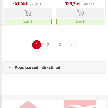
251,65€
129,25€
279,61€
143,62€
d
d
Laos 1
Laos 3
1
2
3
Populaarsed märksõnad