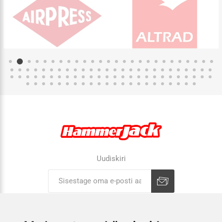
Uudiskiri
Liitu uudiskirjaga
Tühista