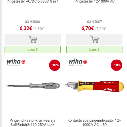
Pingetester AC/DC 6-380V, 8 in 1
Pingetester 12-1000V AC
03-94006
03-94007
6,32€
6,70€
6,80€
7,20€
d
d
Laos 5
Laos 2
−10%
−10%
Pingeindikaator-kruvikeeraja
Kontaktivaba pingeindikaator 12–
SoftFinish® 110-250V lapik
1000 V AC, LED