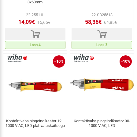
3x60mm
22-25511L
22-SB25513
14,09€
58,36€
15,65€
64,85€
d
d
Laos 4
Laos 3
−10%
−10%
Kontaktivaba pingeindikaator 12–
Kontaktivaba pingeindikaator 90-
1000 V AC, LED plahvatuskaitsega
1000 V AC, LED