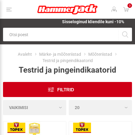
0
Sisseloginud kliendile kuni -10%
Avaleht
Märke- ja mõõteriistad
Mõõteriistad
Testrid ja pingeindikaatorid
Testrid ja pingeindikaatorid
FILTRID