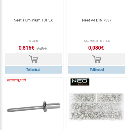
Neet alumiinium TOPEX
Neet A4 DIN 7337
01-43E
65-73370106A4
0,816€
0,080€
3,20€
d
d
Tellimisel
Tellimisel