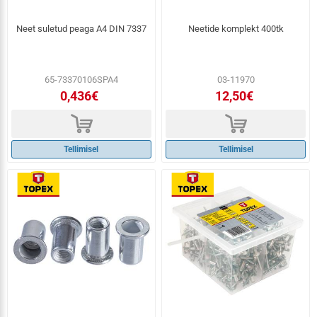
Neet suletud peaga A4 DIN 7337
Neetide komplekt 400tk
65-73370106SPA4
03-11970
0,436€
12,50€
d
d
Tellimisel
Tellimisel