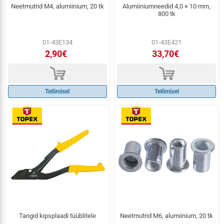
Neetmutrid M4, alumiinium, 20 tk
Alumiiniumneedid 4,0 × 10 mm,
800 tk
01-43E134
01-43E421
2,90€
33,70€
d
d
Tellimisel
Tellimisel
Tangid kipsplaadi tüüblitele
Neetmutrid M6, alumiinium, 20 tk