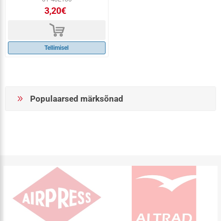
3,20€
d
Tellimisel
Populaarsed märksõnad