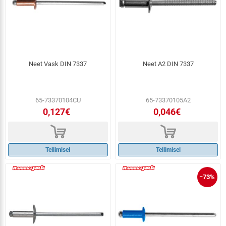
Neet Vask DIN 7337
Neet A2 DIN 7337
65-73370104CU
65-73370105A2
0,127€
0,046€
d
d
Tellimisel
Tellimisel
−73%