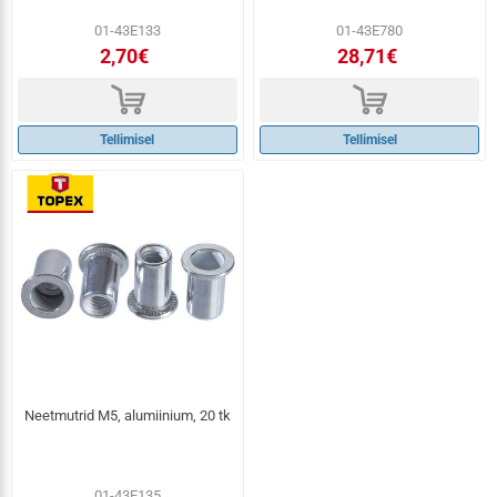
01-43E133
01-43E780
2,70€
28,71€
d
d
Tellimisel
Tellimisel
Neetmutrid M5, alumiinium, 20 tk
01-43E135