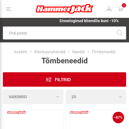
0
Sisseloginud kliendile kuni -10%
Avaleht
Kinnitusvahendid
Needid
Tõmbeneedid
Tõmbeneedid
FILTRID
−67%