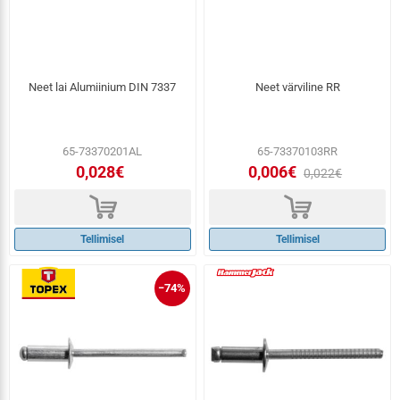
Neet lai Alumiinium DIN 7337
Neet värviline RR
65-73370201AL
65-73370103RR
0,028€
0,006€
0,022€
d
d
Tellimisel
Tellimisel
−74%