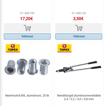
01-43E790
01-43E136
17,20€
3,50€
d
d
Tellimisel
Tellimisel
Neetmutrid M3, alumiinium, 20 tk
Needitangid alumiiniumneetidele
2,4 / 3,2 / 4,0 / 4,8 mm