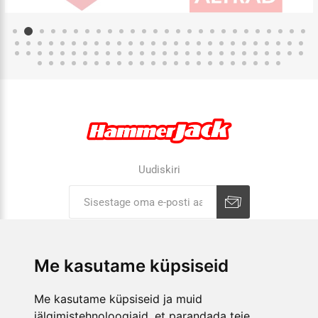
Uudiskiri
Liitu uudiskirjaga
Tühista
Me kasutame küpsiseid
ETTEVÕTTEST
Me kasutame küpsiseid ja muid
jälgimistehnoloogiaid, et parandada teie
E-POOD