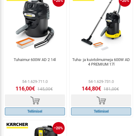
−20%
−20%
Tuhaimur 600W AD 2 14l
Tuha- ja kuivtolmuimeja 600W AD
4 PREMIUM 17l
54-1.629-711.0
54-1.629-731.0
116,00€
144,80€
145,00€
181,00€
d
d
Tellimisel
Tellimisel
−20%