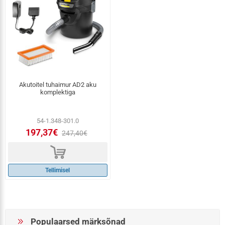
Akutoitel tuhaimur AD2 aku
komplektiga
54-1.348-301.0
197,37€
247,40€
d
Tellimisel
Populaarsed märksõnad