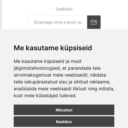
Uudiskiri
Liitu uudiskirjaga
Tühista
Me kasutame küpsiseid
ETTEVÕTTEST
Me kasutame küpsiseid ja muid
jälgimistehnoloogiaid, et parandada teie
E-POOD
sirvimiskogemust meie veebisaidil, näidata
teile isikupärastatud sisu ja sihitud reklaame,
KAUPLUSED
analüüsida meie veebisaidi liiklust ning mõista,
kust meie külastajad tulevad.
JÄLGI MEID
Nõustun
Keeldun