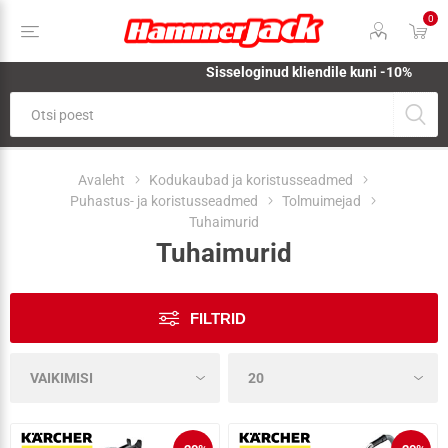
0
Sisseloginud kliendile kuni -10%
Avaleht
Kodukaubad ja koristusseadmed
Puhastus- ja koristusseadmed
Tolmuimejad
Tuhaimurid
Tuhaimurid
FILTRID