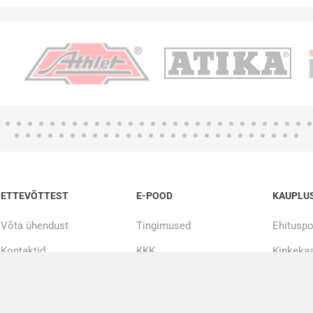
ETTEVÕTTEST
E-POOD
KAUPLU
Võta ühendust
Tingimused
Ehituspo
Kontaktid
KKK
Kinkekaa
Meist
Järelmaks
20000+ toodet kohe laos
Tööriistade remont ja