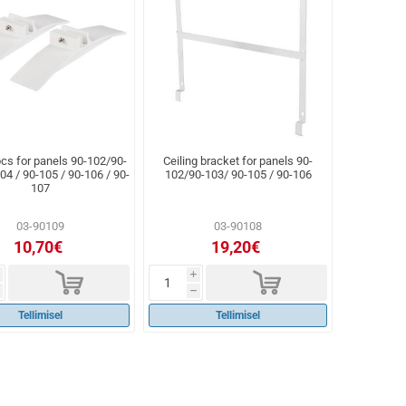
pcs for panels 90-102/90-
Ceiling bracket for panels 90-
04 / 90-105 / 90-106 / 90-
102/90-103/ 90-105 / 90-106
107
03-90109
03-90108
10,70€
19,20€
d
d
i
h
Tellimisel
Tellimisel