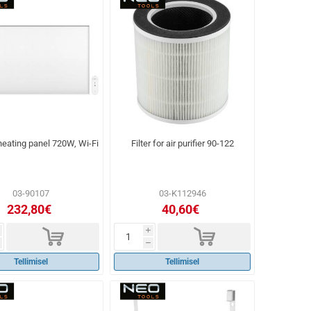
heating panel 720W, Wi-Fi
Filter for air purifier 90-122
03-90107
03-K112946
232,80€
40,60€
d
d
i
h
Tellimisel
Tellimisel