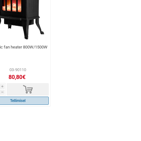
ic fan heater 800W/1500W
03-90110
80,80€
d
i
h
Tellimisel