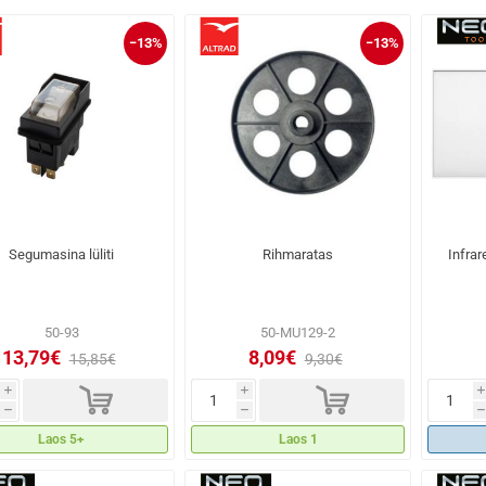
−13%
−13%
Segumasina lüliti
Rihmaratas
Infra
50-93
50-MU129-2
13,79€
8,09€
15,85€
9,30€
d
d
i
i
i
h
h
h
Laos 5+
Laos 1