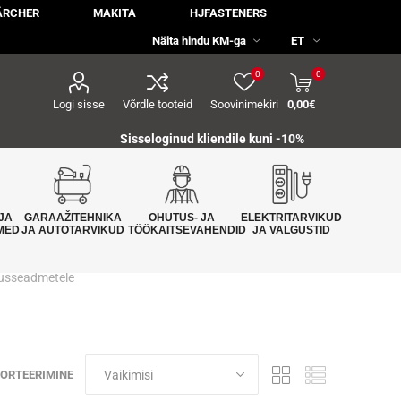
ÄRCHER
MAKITA
HJFASTENERS
0
0
Logi sisse
Võrdle tooteid
Soovinimekiri
0,00€
Sisseloginud kliendile kuni -10%
JA
GARAAŽITEHNIKA
OHUTUS- JA
ELEKTRITARVIKUD
MED
JA AUTOTARVIKUD
TÖÖKAITSEVAHENDID
JA VALGUSTID
usseadmetele
ORTEERIMINE