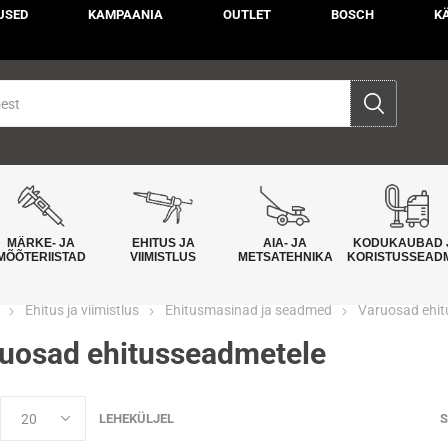
USED
KAMPAANIA
OUTLET
BOSCH
K
MÄRKE- JA
EHITUS JA
AIA- JA
KODUKAUBAD 
MÕÕTERIISTAD
VIIMISTLUS
METSATEHNIKA
KORISTUSSEAD
Ehitus ja viimistlus
Ehitusmasinad ja seadmed
Varuosad ehit
uosad ehitusseadmetele
LEHEKÜLJEL
S