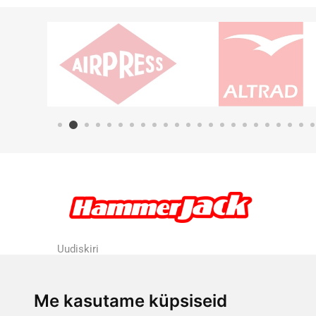
Uudiskiri
Me kasutame küpsiseid
Liitu uudiskirjaga
Tühista