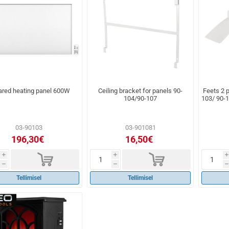
rared heating panel 600W
Ceiling bracket for panels 90-
Feets 2 
104/90-107
103/ 90-1
03-90103
03-901081
196,30€
16,50€
d
d
i
i
i
h
h
h
Tellimisel
Tellimisel