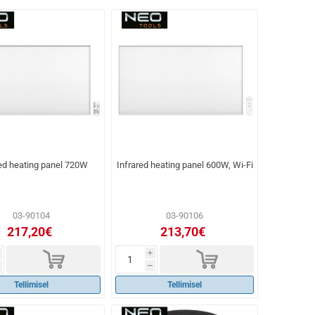
red heating panel 720W
Infrared heating panel 600W, Wi-Fi
03-90104
03-90106
217,20€
213,70€
d
d
i
h
Tellimisel
Tellimisel