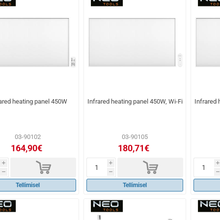
rared heating panel 450W
Infrared heating panel 450W, Wi-Fi
Infrared 
03-90102
03-90105
164,90€
180,71€
d
d
i
i
i
h
h
h
Tellimisel
Tellimisel