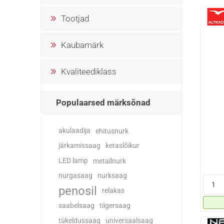
Tootjad
Kaubamärk
Kvaliteediklass
Populaarsed märksõnad
akulaadija
ehitusnurk
järkamissaag
ketaslõikur
LED lamp
metallnurk
nurgasaag
nurksaag
penosil
relakas
saabelsaag
tiigersaag
tükeldussaag
universaalsaag