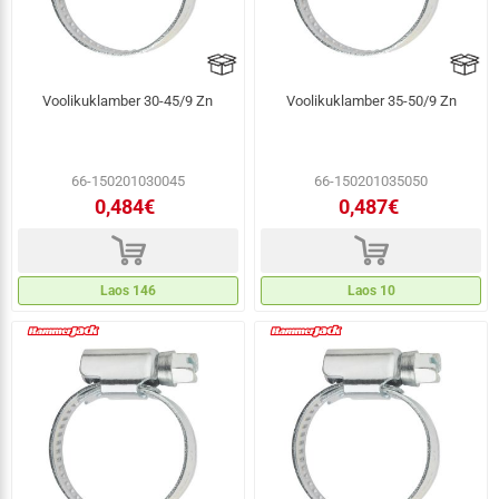
Voolikuklamber 30-45/9 Zn
Voolikuklamber 35-50/9 Zn
66-150201030045
66-150201035050
0,484€
0,487€
d
d
Laos 146
Laos 10