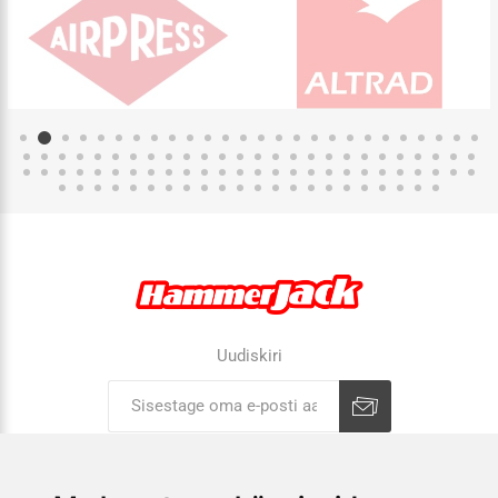
Uudiskiri
Liitu uudiskirjaga
Tühista