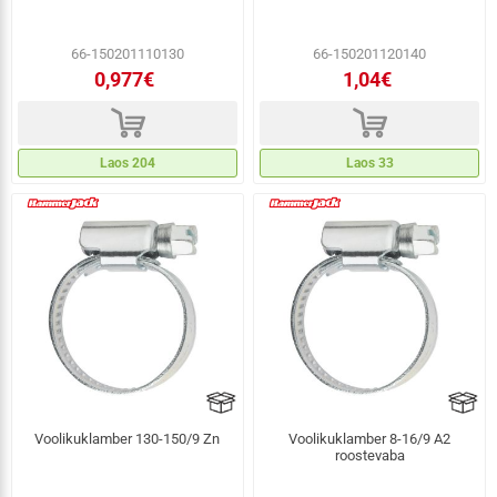
66-150201110130
66-150201120140
0,977€
1,04€
d
d
Laos 204
Laos 33
Voolikuklamber 130-150/9 Zn
Voolikuklamber 8-16/9 A2
roostevaba