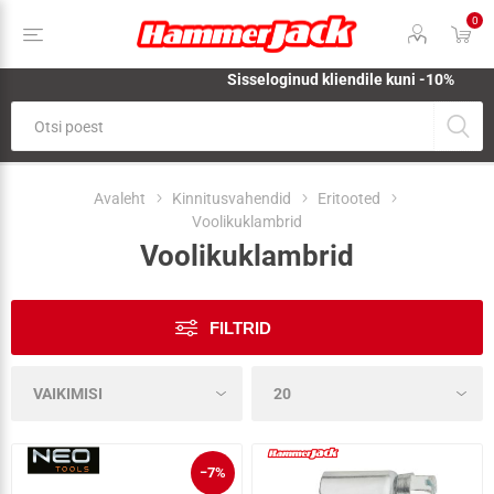
0
Sisseloginud kliendile kuni -10%
Avaleht
Kinnitusvahendid
Eritooted
Voolikuklambrid
Voolikuklambrid
FILTRID
−7%