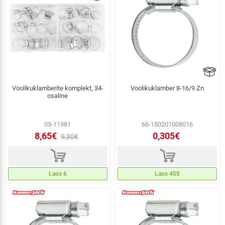
Voolikuklamberite komplekt, 34-
Voolikuklamber 8-16/9 Zn
osaline
03-11981
66-150201008016
8,65€
0,305€
9,30€
d
d
Laos 6
Laos 455