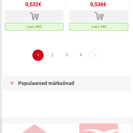
0,532€
0,536€
d
d
Laos 480
Laos 440
1
2
3
4
Populaarsed märksõnad