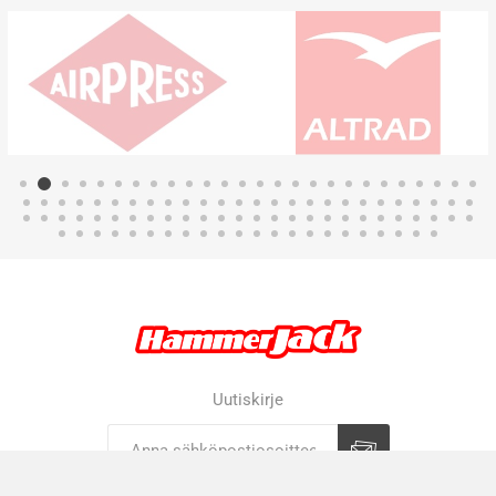
Uutiskirje
Tilaa
Tilauksen peruutus