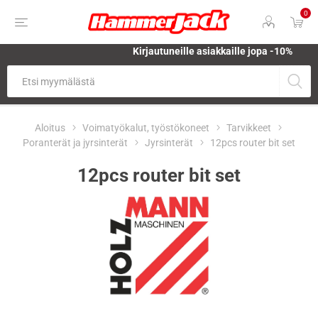
0
Kirjautuneille asiakkaille jopa
-10%
Aloitus
Voimatyökalut, työstökoneet
Tarvikkeet
Poranterät ja jyrsinterät
Jyrsinterät
12pcs router bit set
12pcs router bit set