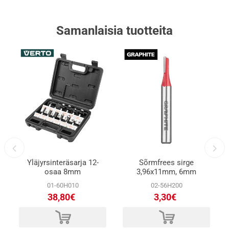
Samanlaisia ​​tuotteita
Yläjyrsinteräsarja 12-
Sõrmfrees sirge
osaa 8mm
3,96x11mm, 6mm
01-60H010
02-56H200
38,80€
3,30€
d
d