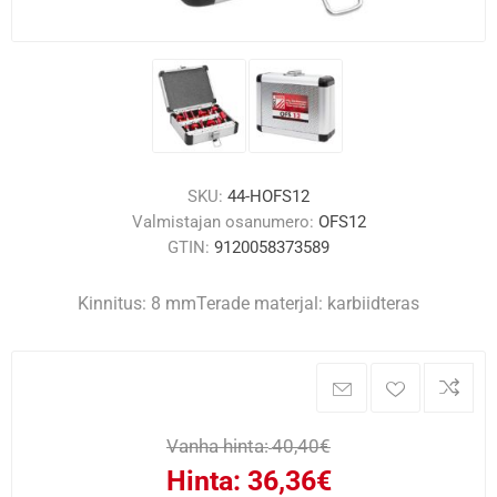
SKU:
44-HOFS12
Valmistajan osanumero:
OFS12
GTIN:
9120058373589
Kinnitus: 8 mmTerade materjal: karbiidteras
Vanha hinta:
40,40€
Hinta:
36,36€