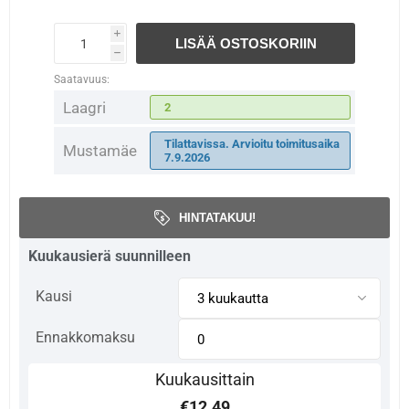
i
LISÄÄ OSTOSKORIIN
h
Saatavuus:
Laagri
2
Tilattavissa. Arvioitu toimitusaika
Mustamäe
7.9.2026
HINTATAKUU!
Kuukausierä suunnilleen
Kausi
Ennakkomaksu
Kuukausittain
€12.49