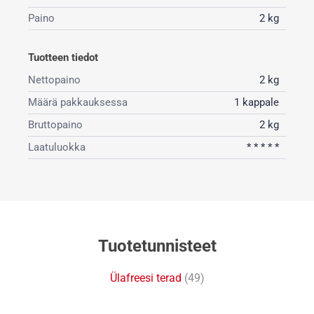
Paino
2 kg
Tuotteen tiedot
Nettopaino
2 kg
Määrä pakkauksessa
1 kappale
Bruttopaino
2 kg
Laatuluokka
* * * * *
Tuotetunnisteet
Ülafreesi terad
(49)