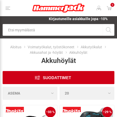
0
Kirjautuneille asiakkaille jopa
-10%
Aloitus
Voimatyökalut, työstökoneet
Akkutyökalut
Akkusahat ja -höylät
Akkuhöylät
Akkuhöylät
SUODATTIMET
−33 %
−29 %