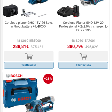
Cordless planer GHO 18V-26 Solo,
Cordless Planer GHO 12V-20
without battery + L-BOXX
Professional + 2x3.0Ah, charger, L-
BOXX 136
48-S06015B5000
48-S06015A7001
288,81€
380,79€
375,46€
495,02€
d
d
Tilattavissa
Tilattavissa
−23 %