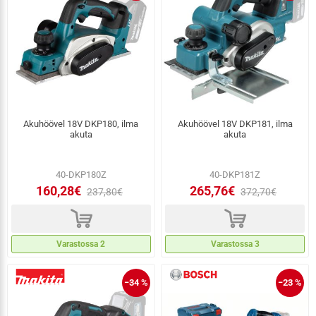
Akuhöövel 18V DKP180, ilma
Akuhöövel 18V DKP181, ilma
akuta
akuta
40-DKP180Z
40-DKP181Z
160,28€
265,76€
237,80€
372,70€
d
d
Varastossa 2
Varastossa 3
−34 %
−23 %