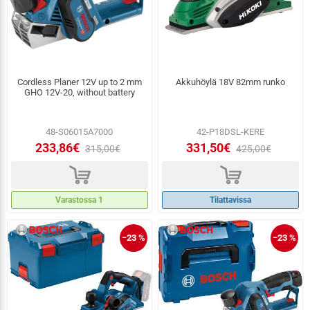
Cordless Planer 12V up to 2 mm
Akkuhöylä 18V 82mm runko
GHO 12V-20, without battery
48-S06015A7000
42-P18DSL-KERE
233,86€
331,50€
315,00€
425,00€
d
d
Varastossa 1
Tilattavissa
−23 %
−23 %