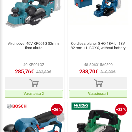
Akuhöövel 40V KP001G 82mm,
Cordless planer GHO 18V-LI 18V,
ilma akuta
82 mm + L-BOXX, without battery
40-KP001GZ
48-S06015A0300
285,76€
238,70€
432,80€
310,00€
d
d
Varastossa 2
Varastossa 1
−26 %
−22 %