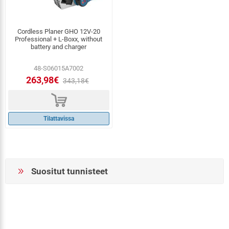
Cordless Planer GHO 12V-20
Professional + L-Boxx, without
battery and charger
48-S06015A7002
263,98€
343,18€
d
Tilattavissa
Suositut tunnisteet