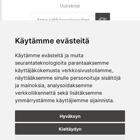
Uutiskirje
Tilaa
Tilauksen peruutus
Käytämme evästeitä
Käytämme evästeitä ja muita
YRITYS
seurantateknologioita parantaaksemme
käyttäjäkokemusta verkkosivustollamme,
VERKKOKAUPPA
näyttääksemme sinulle personoituja sisältöjä
KAUPAT
ja mainoksia, analysoidaksemme
verkkoliikennettä sekä lisätäksemme
ymmärrystämme käyttäjiemme sijainnista.
SEURAA MEITÄ
Hyväksyn
Kieltäydyn