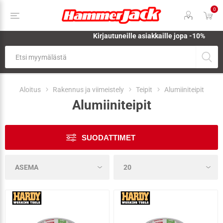
0
Kirjautuneille asiakkaille jopa
-10%
Aloitus
Rakennus ja viimeistely
Teipit
Alumiiniteipit
Alumiiniteipit
SUODATTIMET