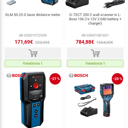
GLM 50-25 G laser distance meter
D-TECT 200 C wall scanner in L-
Boxx 136 (1x 12V 2.0Ah battery +
charger)
48-S0601072V00
48-S0601081601
171,69€
784,88€
233,00€
1064,00€
d
d
Varastossa 1
Varastossa 1
−27 %
−23 %