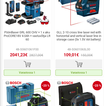
Pöördlaser GRL 600 CHV + 1 x aku
GLL 2-10 cross line laser red with
ProCORE18V 4.0Ah + vastuvõtja LR
horizontal and vertical laser line in
60
storage case (3x 1.5V AA battery)
48-S0601061F00
48-S0601063L00
2041,23€
109,01€
2827,00€
150,00€
d
d
Varastossa 1
Varastossa 1
−23 %
−23 %