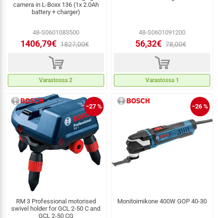
camera in L-Boxx 136 (1x 2.0Ah
battery + charger)
48-S0601083500
48-S0601091200
1406,79€
56,32€
1827,00€
78,00€
d
d
Varastossa 2
Varastossa 1
−27 %
−26 %
RM 3 Professional motorised
Monitoimikone 400W GOP 40-30
swivel holder for GCL 2-50 C and
GCL 2-50 CG