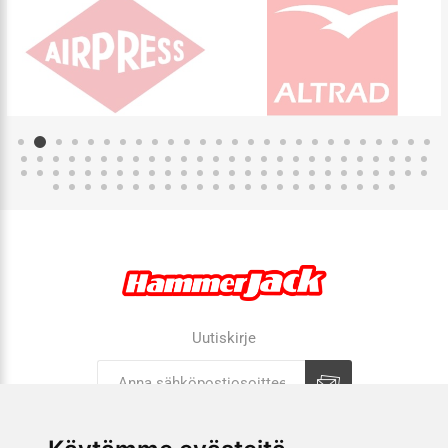
Uutiskirje
Tilaa
Tilauksen peruutus