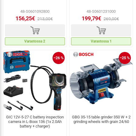
48-S0601092800
48-S0601231000
156,25€
199,79€
213,00€
269,00€
d
d
Varastossa 2
Varastossa 1
−26 %
−25 %
GIC 12V-5-27 C battery inspection
GBG 35-15 table grinder 350 W + 2
camera in L-Boxx 136 (1x 2.0Ah
grinding wheels with grain 24/60
battery + charger)