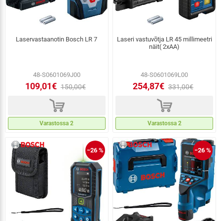
Laservastaanotin Bosch LR 7
Laseri vastuvõtja LR 45 millimeetri
näit( 2xAA)
48-S0601069J00
48-S0601069L00
109,01€
254,87€
150,00€
331,00€
d
d
Varastossa 2
Varastossa 2
−26 %
−26 %