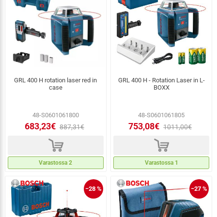
Bosch Professional -työkalut tunnetaan tarkkuudestaan,
kestävyydestään ja luotettavuudestaan. Hammerjack auttaa
löytämään juuri oikean Bosch-ratkaisun kaikkiin työtehtäviin.
GRL 400 H rotation laser red in
GRL 400 H - Rotation Laser in L-
case
BOXX
48-S0601061800
48-S0601061805
683,23€
753,08€
887,31€
1011,00€
d
d
Varastossa 2
Varastossa 1
−28 %
−27 %