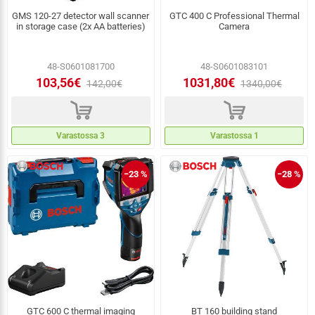
GMS 120-27 detector wall scanner
GTC 400 C Professional Thermal
in storage case (2x AA batteries)
Camera
48-S0601081700
48-S0601083101
103,56€
1031,80€
142,00€
1340,00€
d
d
Varastossa 3
Varastossa 1
−23 %
−28 %
GTC 600 C thermal imaging
BT 160 building stand