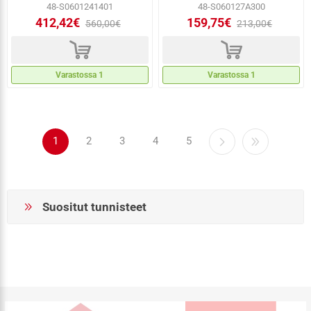
48-S0601241401
48-S060127A300
412,42€
159,75€
560,00€
213,00€
d
d
Varastossa 1
Varastossa 1
1
2
3
4
5
Suositut tunnisteet