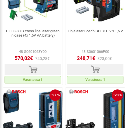
GLL 3-80 G cross line laser green
Linjalaser Bosch GPL 5 G 2 x 1,5 V
in case (4x 1.5V AA battery)
48-S0601063Y00
48-S0601066P00
570,02€
248,71€
740,28€
323,00€
d
d
Varastossa 1
Varastossa 1
−27 %
−23 %