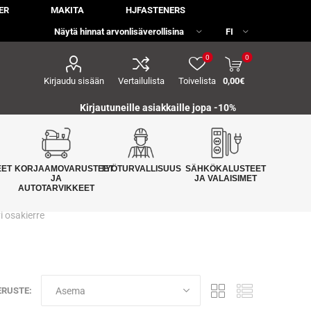
ER
MAKITA
HJFASTENERS
0
0
Kirjaudu sisään
Vertailulista
Toivelista
0,00€
Kirjautuneille asiakkaille jopa
-10%
EET
KORJAAMOVARUSTEET
TYÖTURVALLISUUS
SÄHKÖKALUSTEET
JA
JA VALAISIMET
AUTOTARVIKKEET
 osakierre
ERUSTE: