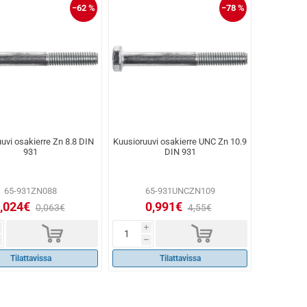
−62 %
−78 %
uvi osakierre Zn 8.8 DIN
Kuusioruuvi osakierre UNC Zn 10.9
931
DIN 931
65-931ZN088
65-931UNCZN109
,024€
0,991€
0,063€
4,55€
d
d
i
h
Tilattavissa
Tilattavissa