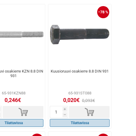
−78 %
uvi osakierre KZN 8.8 DIN
Kuusioruuvi osakierre 8.8 DIN 931
931
65-931KZN88
65-931ST088
0,246€
0,020€
0,093€
d
d
i
h
Tilattavissa
Tilattavissa