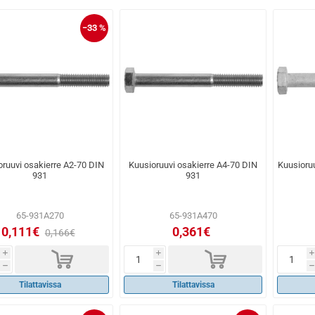
−33 %
oruuvi osakierre A2-70 DIN
Kuusioruuvi osakierre A4-70 DIN
Kuusioru
931
931
65-931A270
65-931A470
0,111€
0,361€
0,166€
d
d
i
i
i
h
h
h
Tilattavissa
Tilattavissa