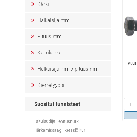
Kärki
Halkaisija mm
Pituus mm
Kärkikoko
Kuusi
Halkaisija mm x pituus mm
Kierretyyppi
Suositut tunnisteet
akulaadija
ehitusnurk
järkamissaag
ketaslõikur