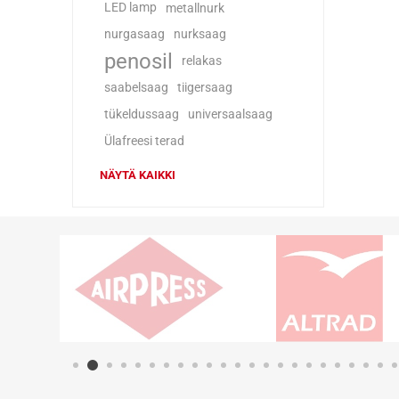
LED lamp
metallnurk
nurgasaag
nurksaag
penosil
relakas
saabelsaag
tiigersaag
tükeldussaag
universaalsaag
Ülafreesi terad
NÄYTÄ KAIKKI