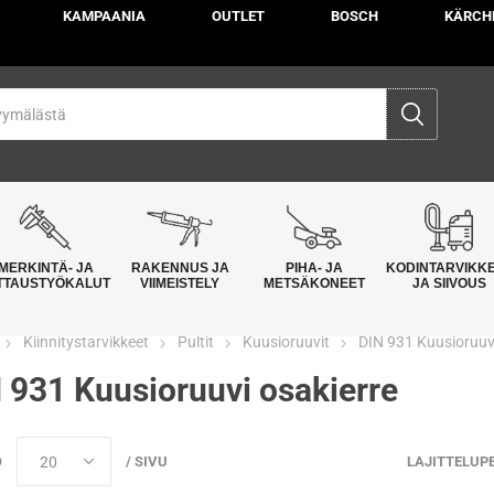
KAMPAANIA
OUTLET
BOSCH
KÄRCH
MERKINTÄ- JA
RAKENNUS JA
PIHA- JA
KODINTARVIKK
TTAUSTYÖKALUT
VIIMEISTELY
METSÄKONEET
JA SIIVOUS
Kiinnitystarvikkeet
Pultit
Kuusioruuvit
DIN 931 Kuusioruuvi
 931 Kuusioruuvi osakierre
Ö
/ SIVU
LAJITTELUP