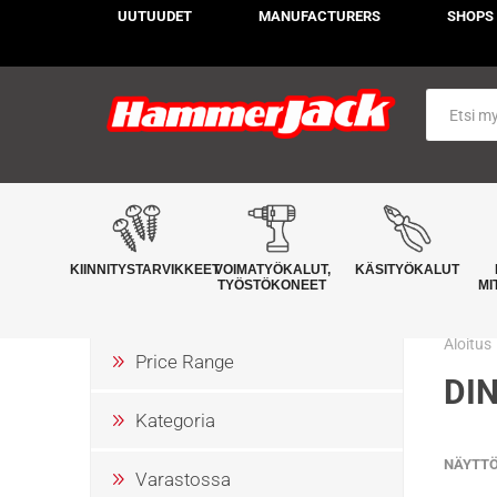
UUTUUDET
MANUFACTURERS
SHOPS
KIINNITYSTARVIKKEET
VOIMATYÖKALUT,
KÄSITYÖKALUT
TYÖSTÖKONEET
MI
Aloitus
Price Range
DIN
Kategoria
NÄYTT
Varastossa