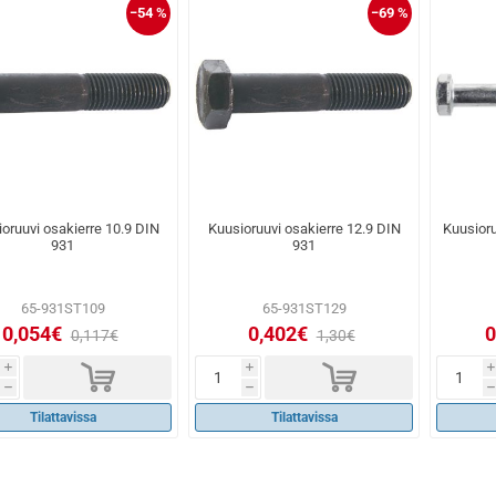
−54 %
−69 %
oruuvi osakierre 10.9 DIN
Kuusioruuvi osakierre 12.9 DIN
Kuusioru
931
931
65-931ST109
65-931ST129
0,054€
0,402€
0
0,117€
1,30€
d
d
i
i
i
h
h
h
Tilattavissa
Tilattavissa