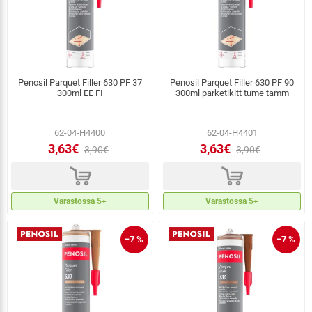
Penosil Parquet Filler 630 PF 37
Penosil Parquet Filler 630 PF 90
300ml EE FI
300ml parketikitt tume tamm
62-04-H4400
62-04-H4401
3,63€
3,63€
3,90€
3,90€
d
d
Varastossa 5+
Varastossa 5+
−7 %
−7 %