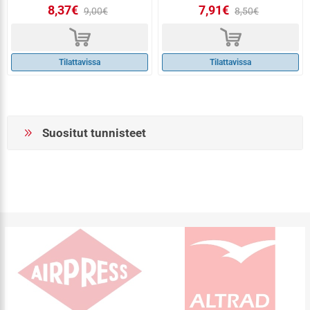
8,37€
7,91€
9,00€
8,50€
d
d
Tilattavissa
Tilattavissa
Suositut tunnisteet