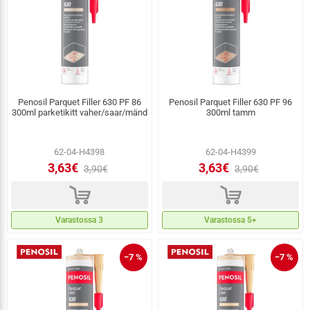
Penosil Parquet Filler 630 PF 86
Penosil Parquet Filler 630 PF 96
300ml parketikitt vaher/saar/mänd
300ml tamm
62-04-H4398
62-04-H4399
3,63€
3,63€
3,90€
3,90€
d
d
Varastossa 3
Varastossa 5+
−7 %
−7 %