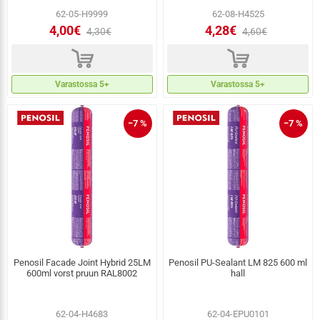
62-05-H9999
62-08-H4525
4,00€
4,28€
4,30€
4,60€
d
d
Varastossa 5+
Varastossa 5+
−7 %
−7 %
Penosil Facade Joint Hybrid 25LM
Penosil PU-Sealant LM 825 600 ml
600ml vorst pruun RAL8002
hall
62-04-H4683
62-04-EPU0101