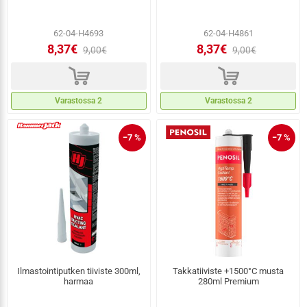
62-04-H4693
62-04-H4861
8,37€
8,37€
9,00€
9,00€
d
d
Varastossa 2
Varastossa 2
−7 %
−7 %
Ilmastointiputken tiiviste 300ml,
Takkatiiviste +1500°C musta
harmaa
280ml Premium