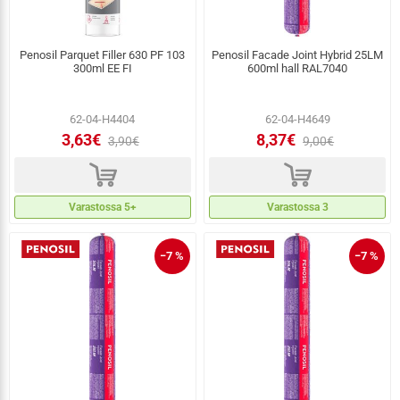
Penosil Parquet Filler 630 PF 103
Penosil Facade Joint Hybrid 25LM
300ml EE FI
600ml hall RAL7040
62-04-H4404
62-04-H4649
3,63€
8,37€
3,90€
9,00€
d
d
Varastossa 5+
Varastossa 3
−7 %
−7 %