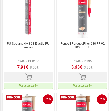
PU-Sealant HM 868 Elastic PU-
Penosil Parquet Filler 630 PF 92
sealant
300ml EE FI
62-04-EPU0100
62-04-H4396
7,91€
3,63€
8,50€
3,90€
d
d
Varastossa 5+
Varastossa 5+
−7 %
−7 %