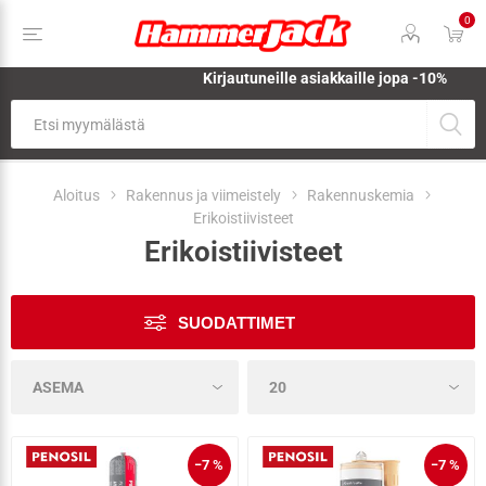
0
Kirjautuneille asiakkaille jopa
-10%
Aloitus
Rakennus ja viimeistely
Rakennuskemia
Erikoistiivisteet
Erikoistiivisteet
SUODATTIMET
−7 %
−7 %