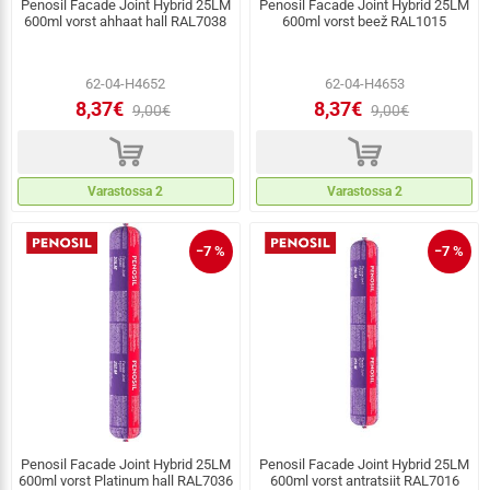
Penosil Facade Joint Hybrid 25LM
Penosil Facade Joint Hybrid 25LM
600ml vorst ahhaat hall RAL7038
600ml vorst beež RAL1015
62-04-H4652
62-04-H4653
8,37€
8,37€
9,00€
9,00€
d
d
Varastossa 2
Varastossa 2
−7 %
−7 %
Penosil Facade Joint Hybrid 25LM
Penosil Facade Joint Hybrid 25LM
600ml vorst Platinum hall RAL7036
600ml vorst antratsiit RAL7016