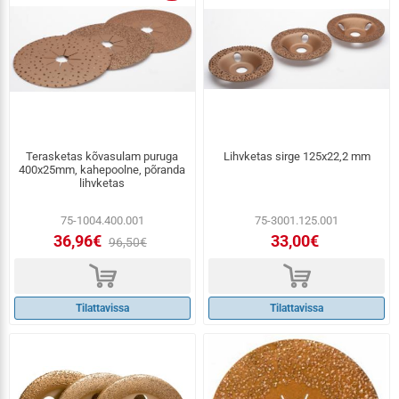
Terasketas kõvasulam puruga
Lihvketas sirge 125x22,2 mm
400x25mm, kahepoolne, põranda
lihvketas
75-1004.400.001
75-3001.125.001
36,96€
33,00€
96,50€
d
d
Tilattavissa
Tilattavissa