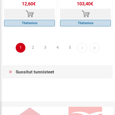
12,60€
103,40€
d
d
Tilattavissa
Tilattavissa
1
2
3
4
5
Suositut tunnisteet