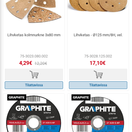
Lihvketas kolmnurkne 3x80 mm
Lihvketas - Ø125 mm/8H, vel.
75-3023.080.002
75-3028.125.002
4,29€
17,10€
12,20€
d
d
Tilattavissa
Tilattavissa