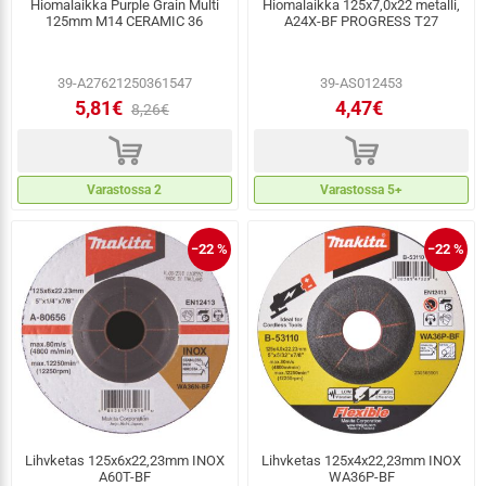
Hiomalaikka Purple Grain Multi
Hiomalaikka 125x7,0x22 metalli,
125mm M14 CERAMIC 36
A24X-BF PROGRESS T27
39-A27621250361547
39-AS012453
5,81€
4,47€
8,26€
d
d
Varastossa 2
Varastossa 5+
−22 %
−22 %
Lihvketas 125x6x22,23mm INOX
Lihvketas 125x4x22,23mm INOX
A60T-BF
WA36P-BF