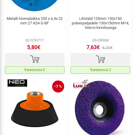
Metalli hiomalaikka 230 x 6,4x 22
Lihvtald 125mm 130x150
mm 27 A24-S-BF
poleerpatjadele 130x150mm M14,
Velcro kinnitusega
02-57H717
03-08968
5,80€
7,63€
8,20€
d
d
Varastossa 5
Varastossa 3
−7 %