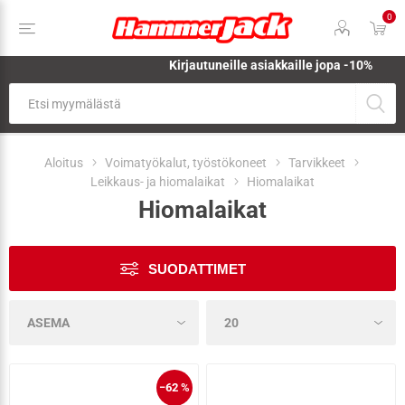
0
Kirjautuneille asiakkaille jopa
-10%
Aloitus
Voimatyökalut, työstökoneet
Tarvikkeet
Leikkaus- ja hiomalaikat
Hiomalaikat
Hiomalaikat
SUODATTIMET
−62 %