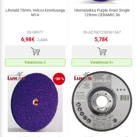
Lihvtald 75mm, Velcro kinnitusega
Hiomalaikka Purple Grain Single
M14
125mm CERAMIC 36
03-08977
39-A27601250361547
6,98€
5,78€
7,50€
d
d
Varastossa 3
Varastossa 5+
−30 %