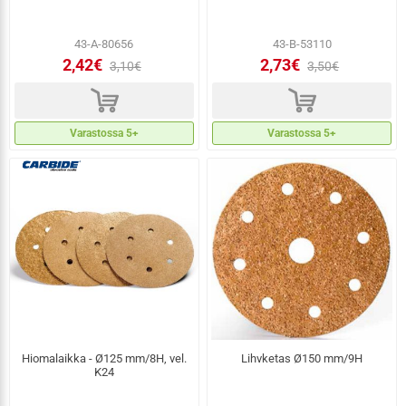
43-A-80656
43-B-53110
2,42€
2,73€
3,10€
3,50€
d
d
Varastossa 5+
Varastossa 5+
Hiomalaikka - Ø125 mm/8H, vel.
Lihvketas Ø150 mm/9H
K24