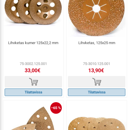
Lihvketas kumer 125x22,2 mm
Lihvketas, 125x25 mm
75-3002.125.001
75-3010.125.001
33,00€
13,90€
d
d
Tilattavissa
Tilattavissa
−65 %