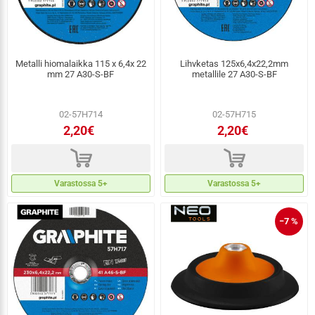
Metalli hiomalaikka 115 x 6,4x 22
Lihvketas 125x6,4x22,2mm
mm 27 A30-S-BF
metallile 27 A30-S-BF
02-57H714
02-57H715
2,20€
2,20€
d
d
Varastossa 5+
Varastossa 5+
−7 %