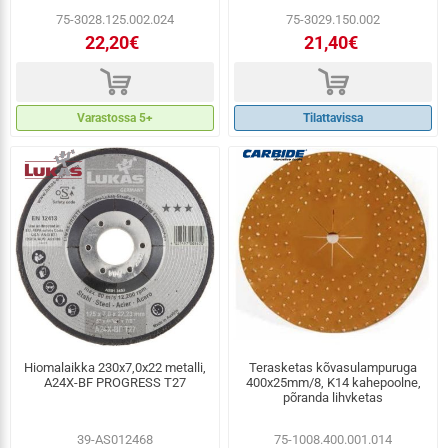
75-3028.125.002.024
75-3029.150.002
22,20€
21,40€
d
d
Varastossa 5+
Tilattavissa
Hiomalaikka 230x7,0x22 metalli,
Terasketas kõvasulampuruga
A24X-BF PROGRESS T27
400x25mm/8, K14 kahepoolne,
põranda lihvketas
39-AS012468
75-1008.400.001.014