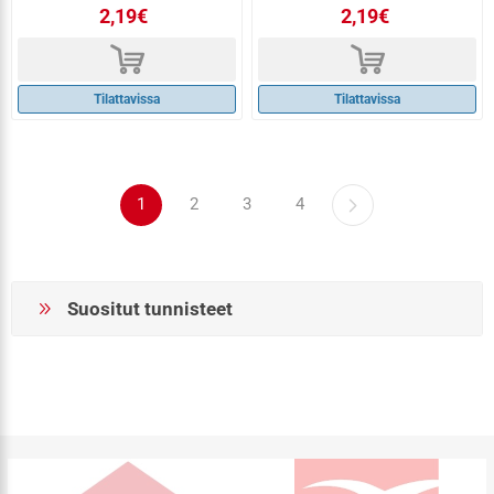
2,19€
2,19€
d
d
Tilattavissa
Tilattavissa
1
2
3
4
Suositut tunnisteet