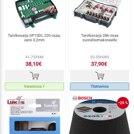
Tarvikesarja GP10DL 220 osaa,
Tarvikesarja 286-osaa
varsi 3,2mm
suorahiomakoneelle
41-753948
02-55H085
38,10€
37,90€
d
d
Varastossa 1
Tilattavissa
−23 %