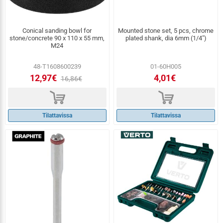
Conical sanding bowl for
Mounted stone set, 5 pcs, chrome
stone/concrete 90 x 110 x 55 mm,
plated shank, dia 6mm (1/4")
M24
48-T1608600239
01-60H005
12,97€
4,01€
16,86€
d
d
Tilattavissa
Tilattavissa