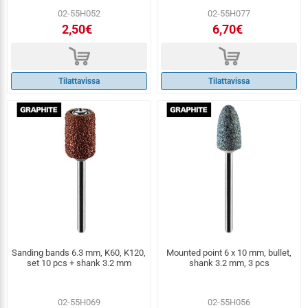
02-55H052
02-55H077
2,50€
6,70€
d
d
Tilattavissa
Tilattavissa
Sanding bands 6.3 mm, K60, K120,
Mounted point 6 x 10 mm, bullet,
set 10 pcs + shank 3.2 mm
shank 3.2 mm, 3 pcs
02-55H069
02-55H056