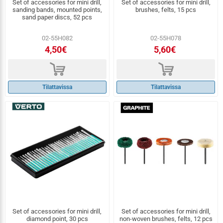
Set of accessories for mini drill,
Set of accessories for mini drill,
sanding bands, mounted points,
brushes, felts, 15 pcs
sand paper discs, 52 pcs
02-55H082
02-55H078
4,50€
5,60€
d
d
Tilattavissa
Tilattavissa
Set of accessories for mini drill,
Set of accessories for mini drill,
diamond point, 30 pcs
non-woven brushes, felts, 12 pcs