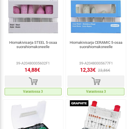
Hiomakivisarja STEEL 5-osaa
Hiomakivisarja CERAMIC 5-osaa
suorahiomakoneelle
suorahiomakoneelle
39-A20480005602F1
39-A20480005677F1
14,88€
12,33€
23,86€
d
d
Varastossa 3
Varastossa 3