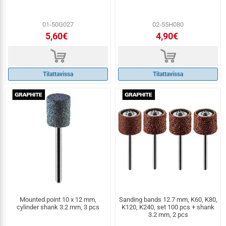
01-50G027
02-55H080
5,60€
4,90€
d
d
Tilattavissa
Tilattavissa
Mounted point 10 x 12 mm,
Sanding bands 12.7 mm, K60, K80,
cylinder shank 3.2 mm, 3 pcs
K120, K240, set 100 pcs + shank
3.2 mm, 2 pcs