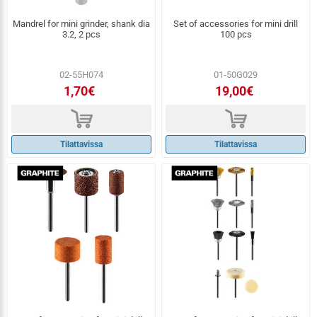
Mandrel for mini grinder, shank dia
Set of accessories for mini drill
3.2, 2 pcs
100 pcs
02-55H074
01-50G029
1,70€
19,00€
d
d
Tilattavissa
Tilattavissa