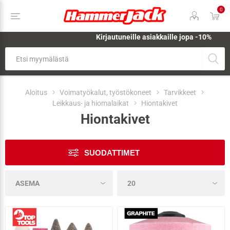
0
Kirjautuneille asiakkaille jopa
-10%
Aloitus
Voimatyökalut, työstökoneet
Tarvikkeet
Leikkaus- ja hiomalaikat
Hiontakivet
Hiontakivet
SUODATTIMET