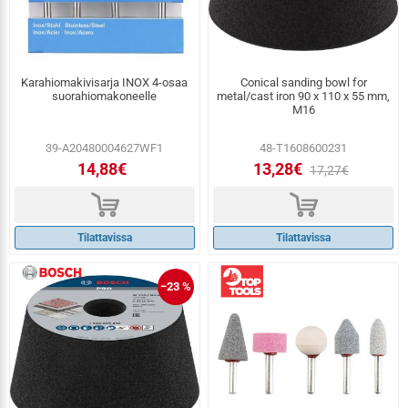
Karahiomakivisarja INOX 4-osaa
Conical sanding bowl for
suorahiomakoneelle
metal/cast iron 90 x 110 x 55 mm,
M16
39-A20480004627WF1
48-T1608600231
14,88€
13,28€
17,27€
d
d
Tilattavissa
Tilattavissa
−23 %