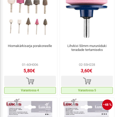
Hiomakärkisarja porakoneelle
Lihvkivi 50mm muruniiduki
teradade tertamiseks
01-60H006
02-55H228
5,80€
3,60€
d
d
Varastossa 4
Varastossa 5
−48 %