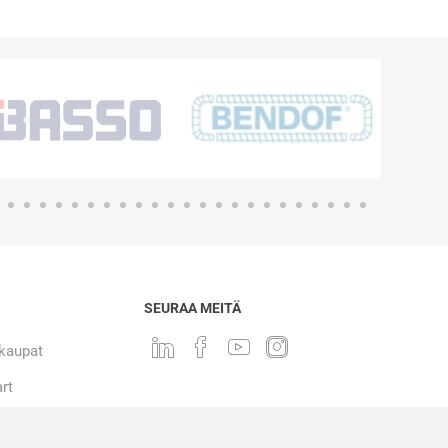
SEURAA MEITÄ
 kaupat
rt