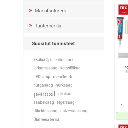
Manufacturers
Tuotemerkki
Suositut tunnisteet
akulaadija
ehitusnurk
Faç
järkamissaag
ketaslõikur
T
LED lamp
metallnurk
nurgasaag
nurksaag
penosil
relakas
saabelsaag
tiigersaag
tükeldussaag
universaalsaag
Ülafreesi terad