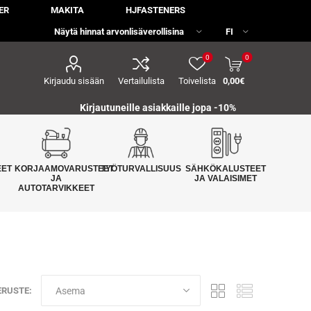
ER
MAKITA
HJFASTENERS
0
0
Kirjaudu sisään
Vertailulista
Toivelista
0,00€
Kirjautuneille asiakkaille jopa
-10%
EET
KORJAAMOVARUSTEET
TYÖTURVALLISUUS
SÄHKÖKALUSTEET
JA
JA VALAISIMET
AUTOTARVIKKEET
ERUSTE: