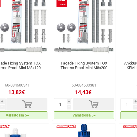
ade Fixing System TOX
Façade Fixing System TOX
Ankkuro
rmo Proof Mini M8x120
Thermo Proof Mini M8x200
KEM I
60-084600341
60-084600381
13,82€
14,43€
d
d
i
i
i
h
h
h
Varastossa 5+
Varastossa 5+