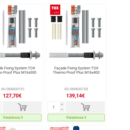
de Fixing System TOX
Façade Fixing System TOX
o Proof Plus M16x300
Thermo Proof Plus M16x400
60-084600151
60-084600153
127,70€
139,14€
d
d
i
h
Varastossa 3
Varastossa 3