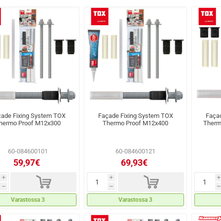
ade Fixing System TOX
Façade Fixing System TOX
Faça
hermo Proof M12x300
Thermo Proof M12x400
Therm
60-084600101
60-084600121
59,97€
69,93€
d
d
i
i
i
h
h
h
Varastossa 3
Varastossa 3