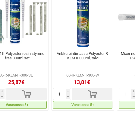
 II Polyester resin styrene
Ankkurointimassa Polyester R-
Mixer n
free 300ml set
KEM II 300ml, talvi
R-
60-R-KEM-II-300-SET
60-R-KEM-II-300-W
25,87€
13,81€
d
d
i
i
i
h
h
h
Varastossa 5+
Varastossa 5+