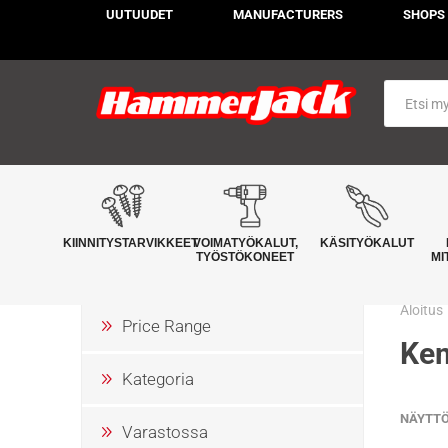
UUTUUDET
MANUFACTURERS
SHOPS
KIINNITYSTARVIKKEET
VOIMATYÖKALUT,
KÄSITYÖKALUT
TYÖSTÖKONEET
MI
Aloitus
Price Range
Kem
Kategoria
NÄYTT
Varastossa