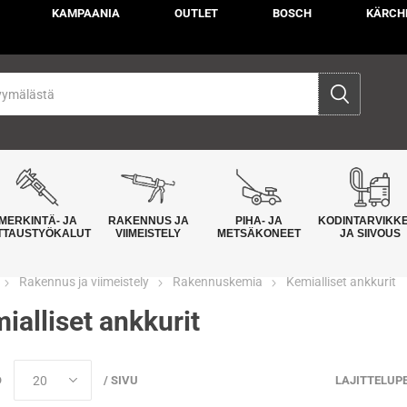
KAMPAANIA
OUTLET
BOSCH
KÄRCH
MERKINTÄ- JA
RAKENNUS JA
PIHA- JA
KODINTARVIKK
TTAUSTYÖKALUT
VIIMEISTELY
METSÄKONEET
JA SIIVOUS
Rakennus ja viimeistely
Rakennuskemia
Kemialliset ankkurit
ialliset ankkurit
Ö
/ SIVU
LAJITTELUP