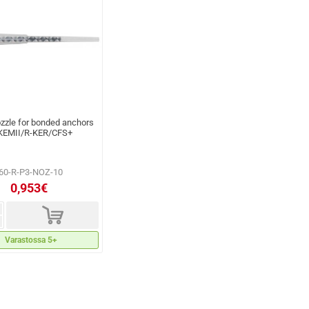
ozzle for bonded anchors
KEMII/R-KER/CFS+
60-R-P3-NOZ-10
0,953€
d
Varastossa 5+