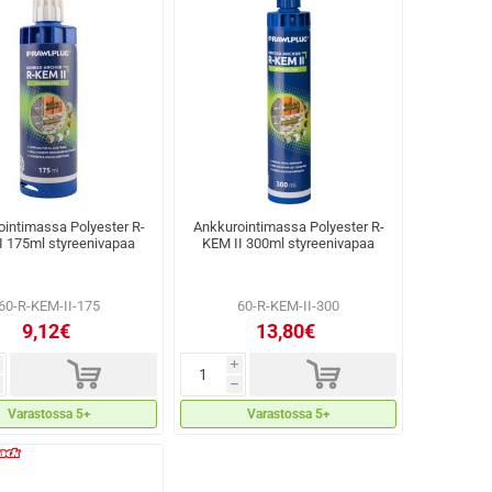
intimassa Polyester R-
Ankkurointimassa Polyester R-
I 175ml styreenivapaa
KEM II 300ml styreenivapaa
60-R-KEM-II-175
60-R-KEM-II-300
9,12€
13,80€
d
d
i
h
Varastossa 5+
Varastossa 5+