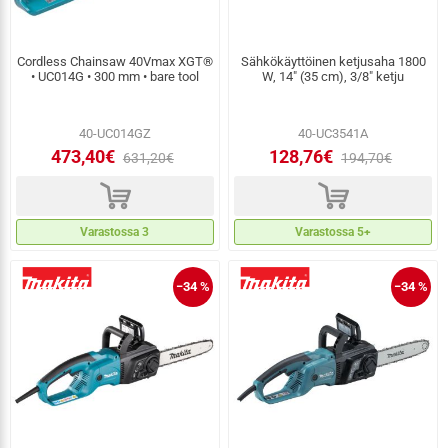
Cordless Chainsaw 40Vmax XGT®
Sähkökäyttöinen ketjusaha 1800
• UC014G • 300 mm • bare tool
W, 14" (35 cm), 3/8" ketju
40-UC014GZ
40-UC3541A
473,40€
128,76€
631,20€
194,70€
d
d
Varastossa 3
Varastossa 5+
−34 %
−34 %