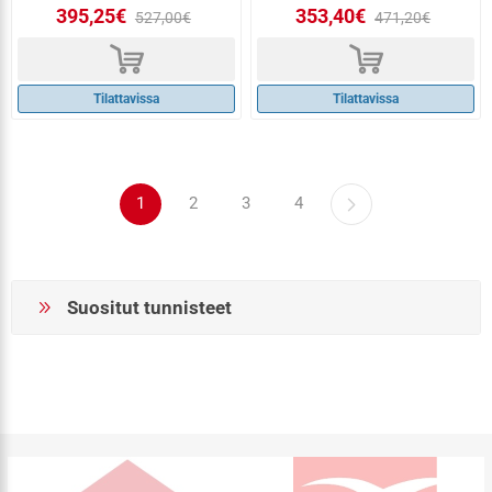
395,25€
353,40€
527,00€
471,20€
d
d
Tilattavissa
Tilattavissa
1
2
3
4
Suositut tunnisteet