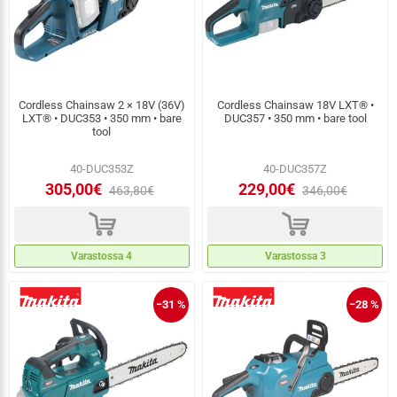
Cordless Chainsaw 2 × 18V (36V)
Cordless Chainsaw 18V LXT® •
LXT® • DUC353 • 350 mm • bare
DUC357 • 350 mm • bare tool
tool
40-DUC353Z
40-DUC357Z
305,00€
229,00€
463,80€
346,00€
d
d
Varastossa 4
Varastossa 3
−31 %
−28 %