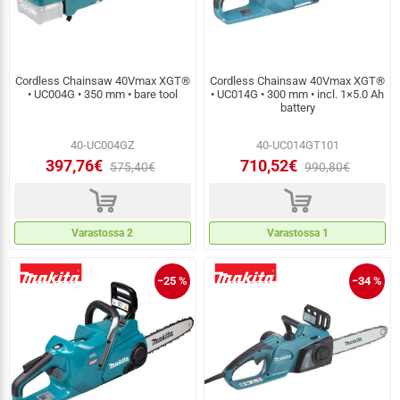
Cordless Chainsaw 40Vmax XGT®
Cordless Chainsaw 40Vmax XGT®
• UC004G • 350 mm • bare tool
• UC014G • 300 mm • incl. 1×5.0 Ah
battery
40-UC004GZ
40-UC014GT101
397,76€
710,52€
575,40€
990,80€
d
d
Varastossa 2
Varastossa 1
−25 %
−34 %