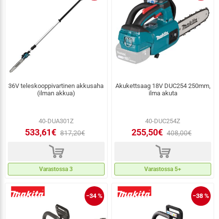
36V teleskooppivartinen akkusaha
Akukettsaag 18V DUC254 250mm,
(ilman akkua)
ilma akuta
40-DUA301Z
40-DUC254Z
533,61€
255,50€
817,20€
408,00€
d
d
Varastossa 3
Varastossa 5+
−34 %
−38 %