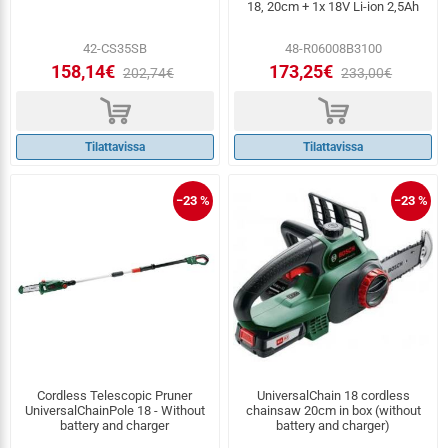
18, 20cm + 1x 18V Li-ion 2,5Ah
42-CS35SB
48-R06008B3100
158,14€
173,25€
202,74€
233,00€
d
d
Tilattavissa
Tilattavissa
−23 %
−23 %
Cordless Telescopic Pruner
UniversalChain 18 cordless
UniversalChainPole 18 - Without
chainsaw 20cm in box (without
battery and charger
battery and charger)