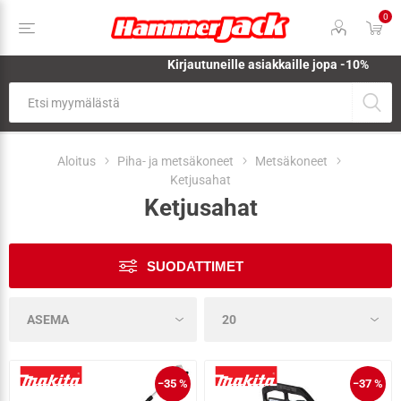
0
Kirjautuneille asiakkaille jopa
-10%
Aloitus
Piha- ja metsäkoneet
Metsäkoneet
Ketjusahat
Ketjusahat
SUODATTIMET
−35 %
−37 %