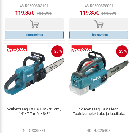
48-R06008B3101
48-R06008B8001
119,35€
119,35€
155,00€
155,00€
d
d
Tilattavissa
Tilattavissa
−25 %
−25 %
Akukettsaag LXT® 18V • 35 cm /
Akukettsaag 18 V Li-Ion.
14" • 7,7 m/s • 3/8"
Tootekomplekt aku ja laadijata.
40-DUC357RT
40-DUC254CZ