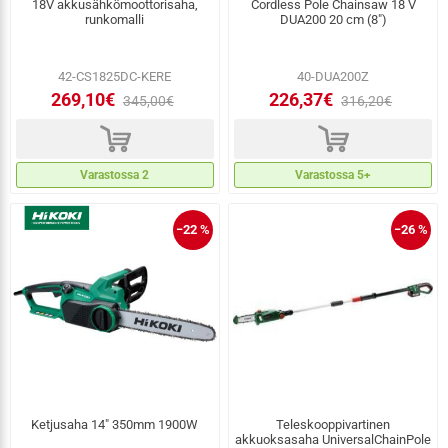
18V akkusähkömoottorisaha,
Cordless Pole Chainsaw 18 V
runkomalli
DUA200 20 cm (8")
42-CS1825DC-KERE
40-DUA200Z
269,10€
226,37€
345,00€
316,20€
d
d
Varastossa 2
Varastossa 5+
−22 %
−26 %
Ketjusaha 14" 350mm 1900W
Teleskooppivartinen
akkuoksasaha UniversalChainPole