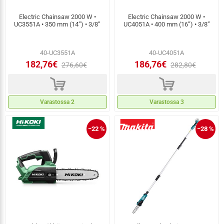
Electric Chainsaw 2000 W •
Electric Chainsaw 2000 W •
UC3551A • 350 mm (14”) • 3/8”
UC4051A • 400 mm (16”) • 3/8”
40-UC3551A
40-UC4051A
182,76€
186,76€
276,60€
282,80€
d
d
Varastossa 2
Varastossa 3
−22 %
−28 %