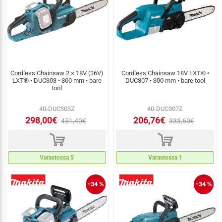
Cordless Chainsaw 2 × 18V (36V)
Cordless Chainsaw 18V LXT® •
LXT® • DUC303 • 300 mm • bare
DUC307 • 300 mm • bare tool
tool
40-DUC303Z
40-DUC307Z
298,00€
206,76€
451,40€
333,60€
d
d
Varastossa 5
Varastossa 1
−34 %
−34 %