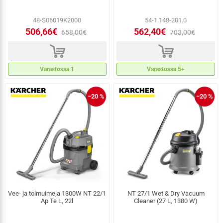
48-S06019K2000
54-1.148-201.0
506,66€
562,40€
658,00€
703,00€
d
d
Varastossa 1
Varastossa 5+
−20 %
−20 %
Vee- ja tolmuimeja 1300W NT 22/1
NT 27/1 Wet & Dry Vacuum
Ap Te L, 22l
Cleaner (27 L, 1380 W)