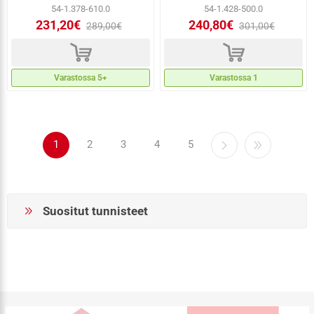
54-1.378-610.0
54-1.428-500.0
231,20€
240,80€
289,00€
301,00€
d
d
Varastossa 5+
Varastossa 1
1
2
3
4
5
Suositut tunnisteet