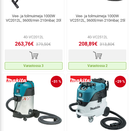
Vee- ja tolmuimeja 1000W
Vee- ja tolmuimeja 1000W
VC2012L, 3600l/min 210mbar, 20l
VC2512L, 3600l/min 210mbar, 25l
40-VC2012L
40-VC2512L
263,76€
208,89€
379,50€
313,80€
d
d
Varastossa 3
Varastossa 2
−31 %
−29 %