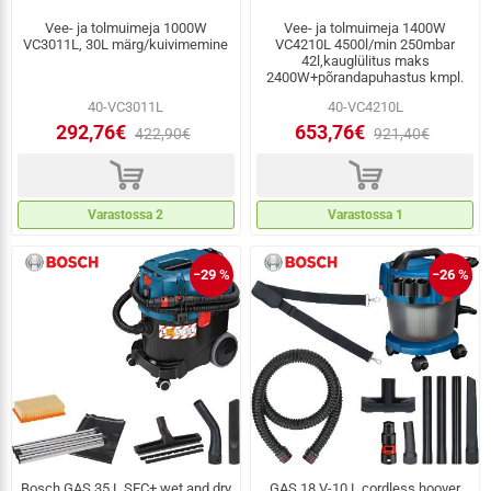
Vee- ja tolmuimeja 1000W
Vee- ja tolmuimeja 1400W
VC3011L, 30L märg/kuivimemine
VC4210L 4500l/min 250mbar
42l,kauglülitus maks
2400W+põrandapuhastus kmpl.
40-VC3011L
40-VC4210L
292,76€
653,76€
422,90€
921,40€
d
d
Varastossa 2
Varastossa 1
−29 %
−26 %
Bosch GAS 35 L SFC+ wet and dry
GAS 18 V-10 L cordless hoover