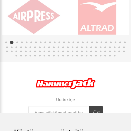
Uutiskirje
Tilaa
Tilauksen peruutus