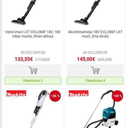
Varsi-imuri LXT DCL284F 18V, 180
Akutolmuimeja 18V DCL286F LXT
mbar musta, ilman akkua
must, ilma akuta
40-DCL284FZB
40-DCL286FZB
133,35€
145,00€
177,80€
202,20€
d
d
Varastossa 3
Varastossa 4
−26 %
−34 %