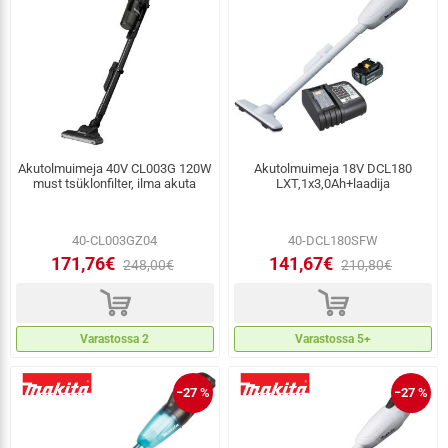
Akutolmuimeja 40V CL003G 120W
Akutolmuimeja 18V DCL180
must tsüklonfilter, ilma akuta
LXT,1x3,0Ah+laadija
40-CL003GZ04
40-DCL180SFW
171,76€
141,67€
248,00€
210,80€
d
d
Varastossa 2
Varastossa 5+
−27 %
−27 %