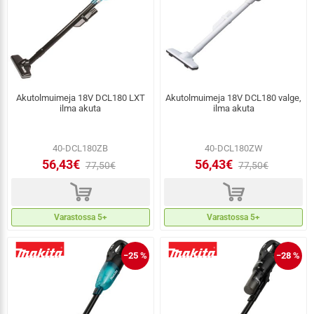
Akutolmuimeja 18V DCL180 LXT
Akutolmuimeja 18V DCL180 valge,
ilma akuta
ilma akuta
40-DCL180ZB
40-DCL180ZW
56,43€
56,43€
77,50€
77,50€
d
d
Varastossa 5+
Varastossa 5+
−25 %
−28 %