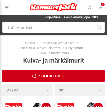
0
Kirjautuneille asiakkaille jopa
-10%
Aloitus
Kodintarvikkeet ja siivous
Puhdistus- ja siivouslaitteet
Pölynimurit
Kuiva- ja märkäimurit
Kuiva- ja märkäimurit
SUODATTIMET