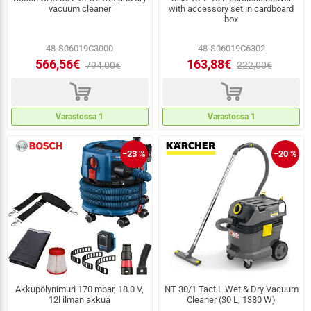
vacuum cleaner
with accessory set in cardboard
box
48-S06019C3000
48-S06019C6302
566,56€
163,88€
794,00€
222,00€
d
d
Varastossa 1
Varastossa 1
−23 %
−20 %
Akkupölynimuri 170 mbar, 18.0 V,
NT 30/1 Tact L Wet & Dry Vacuum
12l ilman akkua
Cleaner (30 L, 1380 W)