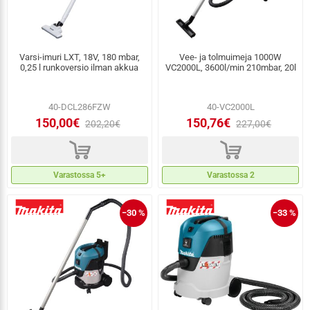
Varsi-imuri LXT, 18V, 180 mbar,
Vee- ja tolmuimeja 1000W
0,25 l runkoversio ilman akkua
VC2000L, 3600l/min 210mbar, 20l
40-DCL286FZW
40-VC2000L
150,00€
150,76€
202,20€
227,00€
d
d
Varastossa 5+
Varastossa 2
−30 %
−33 %