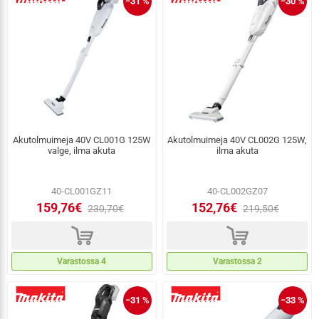
−31 %
−30 %
Akutolmuimeja 40V CL001G 125W
Akutolmuimeja 40V CL002G 125W,
valge, ilma akuta
ilma akuta
40-CL001GZ11
40-CL002GZ07
159,76€
152,76€
230,70€
219,50€
d
d
Varastossa 4
Varastossa 2
−31 %
−33 %