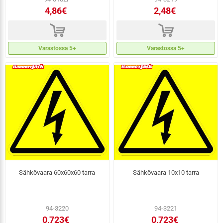
4,86€
2,48€
d
d
Varastossa 5+
Varastossa 5+
Sähkövaara 60x60x60 tarra
Sähkövaara 10x10 tarra
94-3220
94-3221
0,723€
0,723€