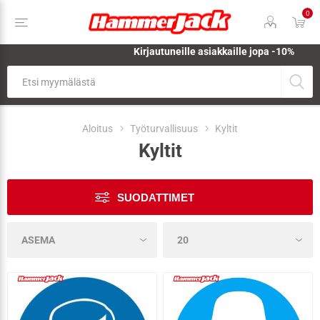
0
Kirjautuneille asiakkaille jopa
-10%
Aloitus
Työturvallisuus
Kyltit
Kyltit
SUODATTIMET