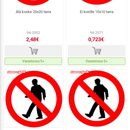
Älä koske 20x20 tarra
Ei koirille 10x10 tarra
94-2052
94-2071
2,48€
0,723€
d
d
Varastossa 5+
Varastossa 5+