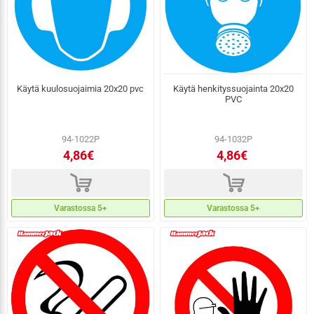
Käytä kuulosuojaimia 20x20 pvc
Käytä henkityssuojainta 20x20
PVC
94-1022P
94-1032P
4,86€
4,86€
d
d
Varastossa 5+
Varastossa 5+