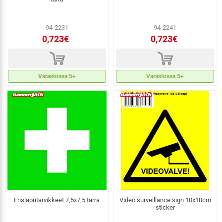
94-2231
94-2241
0,723€
0,723€
d
d
Varastossa 5+
Varastossa 5+
Ensiaputarvikkeet 7,5x7,5 tarra
Video surveillance sign 10x10cm
sticker