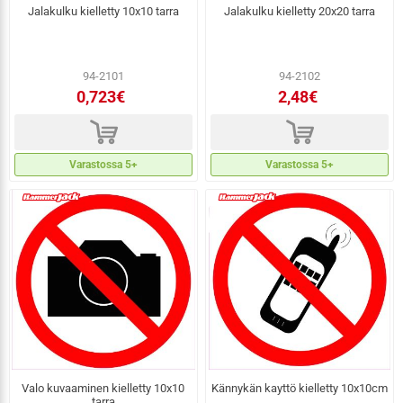
Jalakulku kielletty 10x10 tarra
Jalakulku kielletty 20x20 tarra
94-2101
94-2102
0,723€
2,48€
d
d
Varastossa 5+
Varastossa 5+
Valo kuvaaminen kielletty 10x10
Kännykän kayttö kielletty 10x10cm
tarra