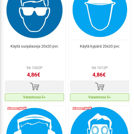
Käytä suojalaseja 20x20 pvc
Käytä kypärä 20x20 pvc
94-1002P
94-1012P
4,86€
4,86€
d
d
Varastossa 5+
Varastossa 5+