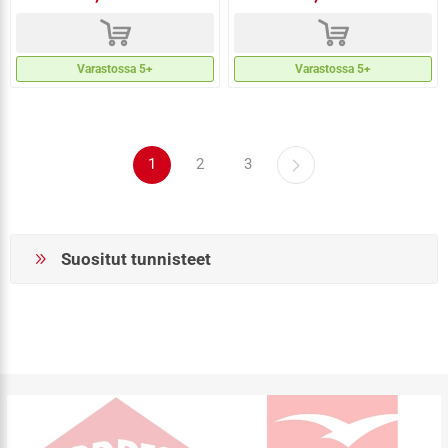
d
d
Varastossa 5+
Varastossa 5+
1
2
3
Suositut tunnisteet