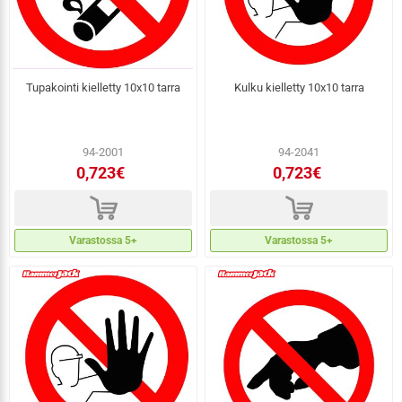
Tupakointi kielletty 10x10 tarra
Kulku kielletty 10x10 tarra
94-2001
94-2041
0,723€
0,723€
d
d
Varastossa 5+
Varastossa 5+