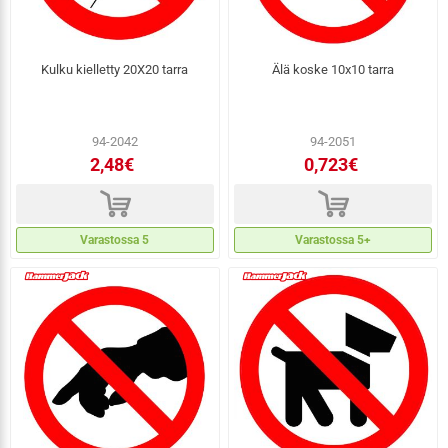
Kulku kielletty 20X20 tarra
Älä koske 10x10 tarra
94-2042
94-2051
2,48€
0,723€
d
d
Varastossa 5
Varastossa 5+