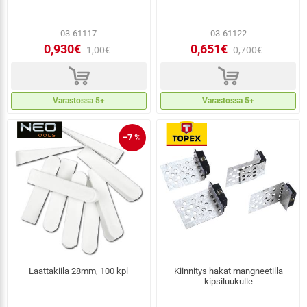
03-61117
03-61122
0,930€
0,651€
1,00€
0,700€
d
d
Varastossa 5+
Varastossa 5+
−7 %
Laattakiila 28mm, 100 kpl
Kiinnitys hakat mangneetilla
kipsiluukulle