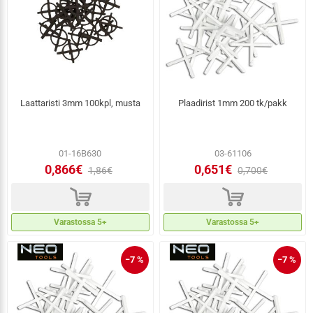
Laattaristi 3mm 100kpl, musta
Plaadirist 1mm 200 tk/pakk
01-16B630
03-61106
0,866€
0,651€
1,86€
0,700€
d
d
Varastossa 5+
Varastossa 5+
−7 %
−7 %