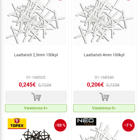
Laattaristi 2,5mm 150kpl
Laattaristi 4mm 100kpl
01-16B525
01-16B540
0,245€
0,206€
0,723€
0,723€
d
d
Varastossa 5+
Varastossa 5+
−53 %
−7 %