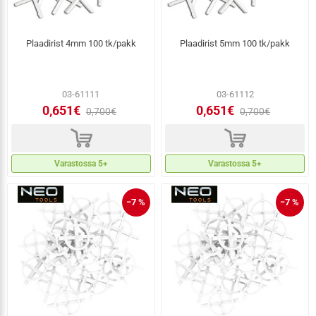
Plaadirist 4mm 100 tk/pakk
Plaadirist 5mm 100 tk/pakk
03-61111
03-61112
0,651€
0,651€
0,700€
0,700€
d
d
Varastossa 5+
Varastossa 5+
−7 %
−7 %