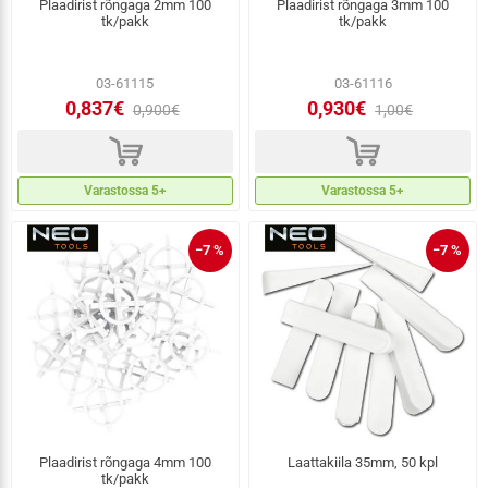
Plaadirist rõngaga 2mm 100
Plaadirist rõngaga 3mm 100
tk/pakk
tk/pakk
03-61115
03-61116
0,837€
0,930€
0,900€
1,00€
d
d
Varastossa 5+
Varastossa 5+
−7 %
−7 %
Plaadirist rõngaga 4mm 100
Laattakiila 35mm, 50 kpl
tk/pakk