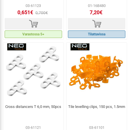
03-61123
01-16B480
0,651€
7,20€
0,700€
d
d
Varastossa 5+
Tilattavissa
Cross distancers T 6,0 mm, 50pcs
Tile levelling clips, 150 pcs, 1.5mm
03-61121
03-61101