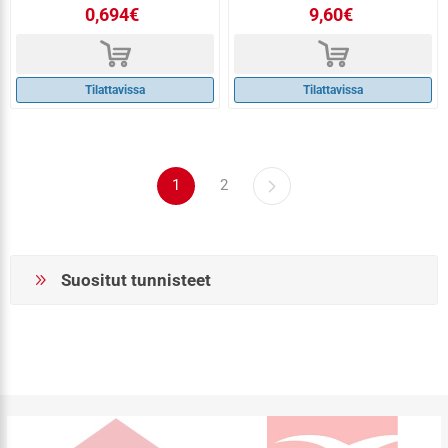
0,694€
9,60€
d
d
Tilattavissa
Tilattavissa
1
2
Suositut tunnisteet