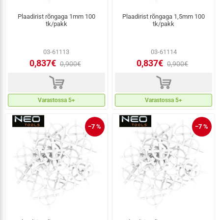
Plaadirist rõngaga 1mm 100
Plaadirist rõngaga 1,5mm 100
tk/pakk
tk/pakk
03-61113
03-61114
0,837€
0,837€
0,900€
0,900€
d
d
Varastossa 5+
Varastossa 5+
−7 %
−7 %