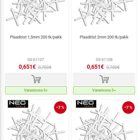
Plaadirist 1,5mm 200 tk/pakk
Plaadirist 2mm 200 tk/pakk
03-61107
03-61108
0,651€
0,651€
0,700€
0,700€
d
d
Varastossa 5+
Varastossa 5+
−7 %
−7 %