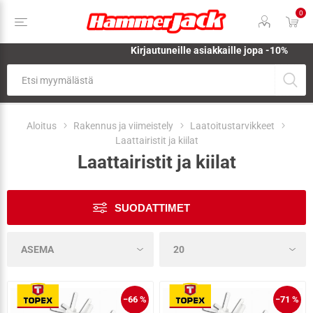
0
Kirjautuneille asiakkaille jopa
-10%
Aloitus
Rakennus ja viimeistely
Laatoitustarvikkeet
Laattairistit ja kiilat
Laattairistit ja kiilat
SUODATTIMET
−66 %
−71 %