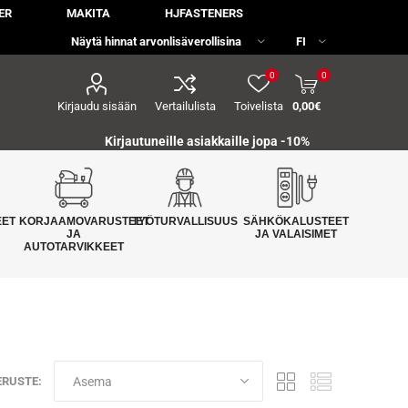
ER
MAKITA
HJFASTENERS
0
0
Kirjaudu sisään
Vertailulista
Toivelista
0,00€
Kirjautuneille asiakkaille jopa
-10%
EET
KORJAAMOVARUSTEET
TYÖTURVALLISUUS
SÄHKÖKALUSTEET
JA
JA VALAISIMET
AUTOTARVIKKEET
ERUSTE: