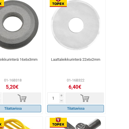
leikkurinterä 16x6x3mm
Laattaleikkurinterä 22x6x2mm
01-16B318
01-16B322
5,20€
6,40€
d
d
i
h
Tilattavissa
Tilattavissa