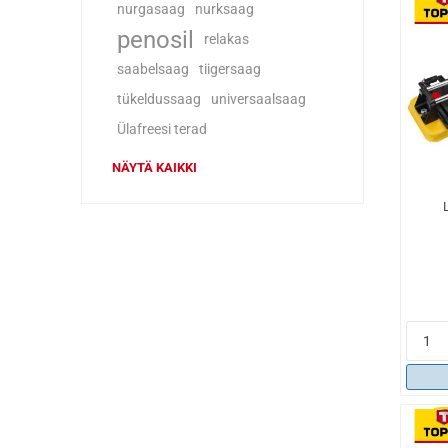
nurgasaag
nurksaag
penosil
relakas
saabelsaag
tiigersaag
tükeldussaag
universaalsaag
Ülafreesi terad
NÄYTÄ KAIKKI