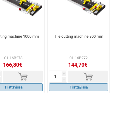
utting machine 1000 mm
Tile cutting machine 800 mm
01-16B273
01-16B272
166,80€
144,70€
d
d
i
h
Tilattavissa
Tilattavissa