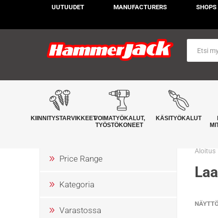
UUTUUDET
MANUFACTURERS
SHOPS
KIINNITYSTARVIKKEET
VOIMATYÖKALUT,
KÄSITYÖKALUT
TYÖSTÖKONEET
MI
Aloitus
Price Range
Laa
Kategoria
NÄYTT
Varastossa