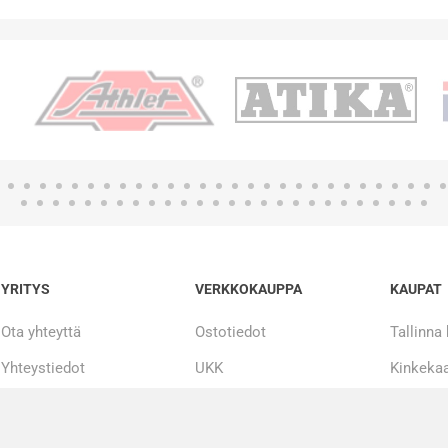
YRITYS
VERKKOKAUPPA
KAUPAT
Ota yhteyttä
Ostotiedot
Tallinna
Yhteystiedot
UKK
Kinkekaa
Tarinamme
Maksueriin
20 000 + tuotetta
Korjaus ja huolto