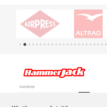
Uutiskirje
Tilaa
Tilauksen peruutus