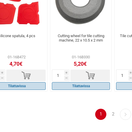
ilicone spatula, 4 pcs
Cutting wheel for tile cutting
Tile c
machine, 22 x 10.5 x 2 mm
01-16B472
01-16B330
4,70€
5,20€
d
d
i
i
i
h
h
h
Tilattavissa
Tilattavissa
1
2