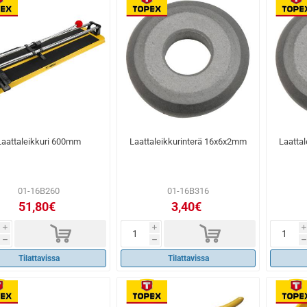
Laattaleikkuri 600mm
Laattaleikkurinterä 16x6x2mm
Laatta
01-16B260
01-16B316
51,80€
3,40€
d
d
i
i
i
h
h
h
Tilattavissa
Tilattavissa