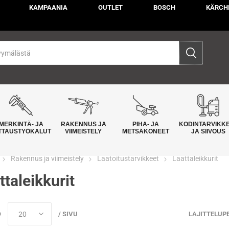
KAMPAANIA
OUTLET
BOSCH
KÄRCH
MERKINTÄ- JA
RAKENNUS JA
PIHA- JA
KODINTARVIKK
TTAUSTYÖKALUT
VIIMEISTELY
METSÄKONEET
JA SIIVOUS
Rakennus ja viimeistely
Laatoitustarvikkeet
Laattaleikkurit
ttaleikkurit
Ö
/ SIVU
LAJITTELUP