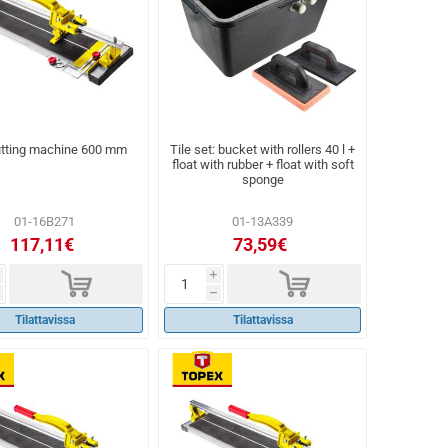
utting machine 600 mm
Tile set: bucket with rollers 40 l +
float with rubber + float with soft
sponge
01-16B271
01-13A339
117,11€
73,59€
d
d
i
h
Tilattavissa
Tilattavissa