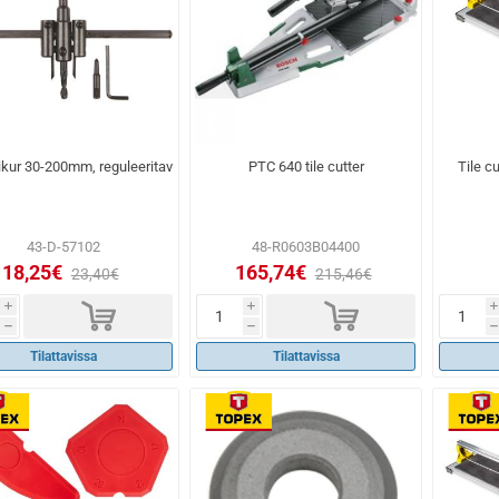
ikur 30-200mm, reguleeritav
PTC 640 tile cutter
Tile c
43-D-57102
48-R0603B04400
18,25€
165,74€
23,40€
215,46€
d
d
i
i
i
h
h
h
Tilattavissa
Tilattavissa