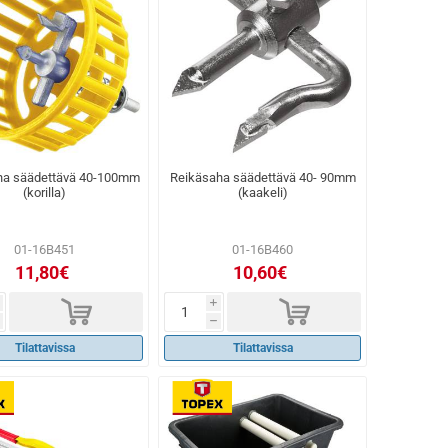
ha säädettävä 40-100mm
Reikäsaha säädettävä 40- 90mm
(korilla)
(kaakeli)
01-16B451
01-16B460
11,80€
10,60€
d
d
i
h
Tilattavissa
Tilattavissa