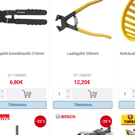
apihti kiinnikkeellä 210mm
Laattapihti 200mm
Reikäsa
01-16B430
01-16B441
6,80€
12,20€
d
d
i
i
i
h
h
h
Tilattavissa
Tilattavissa
−22 %
−23 %