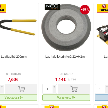
−65 %
Laattapihti 200mm
Laattaleikkurin terä 22x6x2mm
La
01-16B440
03-56019
7,60€
1,14€
3,27€
d
d
i
i
i
h
h
h
Varastossa 5+
Varastossa 5+