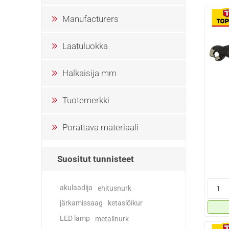
Manufacturers
Laatuluokka
Halkaisija mm
Tuotemerkki
Porattava materiaali
Suositut tunnisteet
akulaadija
ehitusnurk
järkamissaag
ketaslõikur
LED lamp
metallnurk