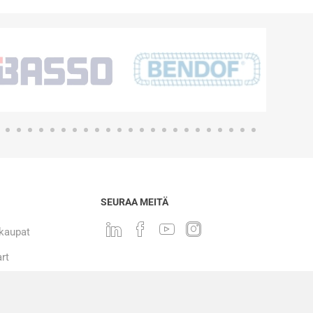
SEURAA MEITÄ
 kaupat
rt