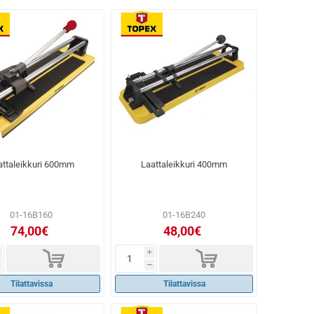
attaleikkuri 600mm
Laattaleikkuri 400mm
01-16B160
01-16B240
74,00€
48,00€
d
d
i
h
Tilattavissa
Tilattavissa