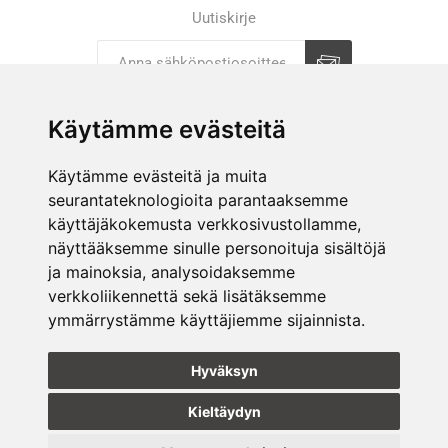
Uutiskirje
Tilaa
Tilauksen peruutus
Käytämme evästeitä
Käytämme evästeitä ja muita
YRITYS
seurantateknologioita parantaaksemme
käyttäjäkokemusta verkkosivustollamme,
VERKKOKAUPPA
näyttääksemme sinulle personoituja sisältöjä
KAUPAT
ja mainoksia, analysoidaksemme
verkkoliikennettä sekä lisätäksemme
ymmärrystämme käyttäjiemme sijainnista.
SEURAA MEITÄ
Hyväksyn
Kieltäydyn