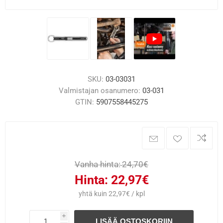
SKU:
03-03031
Valmistajan osanumero:
03-031
GTIN:
5907558445275
Vanha hinta:
24,70€
Hinta:
22,97€
yhtä kuin 22,97€ / kpl
i
LISÄÄ OSTOSKORIIN