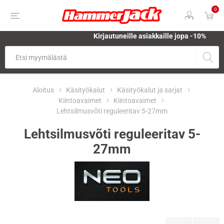
0
Kirjautuneille asiakkaille jopa
-10%
Aloitus
Käsityökalut
Käsityökalut ja sarjat
Kiintoavaimet
Kiintoavaimet
Lehtsilmusvõti reguleeritav 5-27mm
Lehtsilmusvõti reguleeritav 5-
27mm