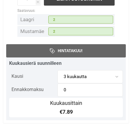
h
Saatavuus:
Laagri
2
Mustamäe
2
HINTATAKUU!
Kuukausierä suunnilleen
Kausi
Ennakkomaksu
Kuukausittain
€7.89