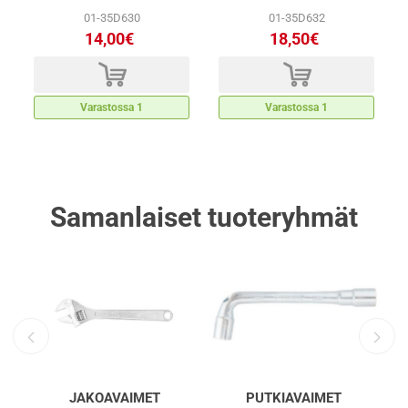
01-35D630
01-35D632
14,00€
18,50€
d
d
Varastossa 1
Varastossa 1
Samanlaiset tuoteryhmät
JAKOAVAIMET
PUTKIAVAIMET