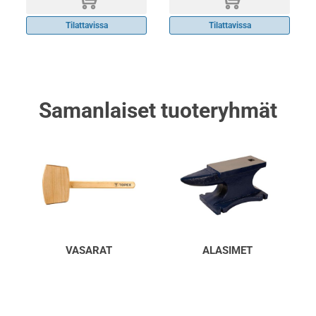
d
d
Tilattavissa
Tilattavissa
Samanlaiset tuoteryhmät
VASARAT
ALASIMET