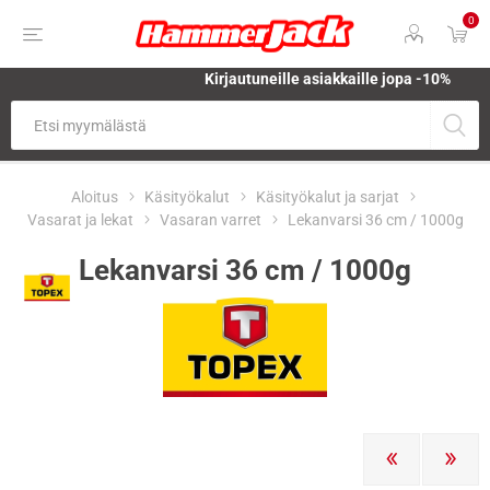
0
Kirjautuneille asiakkaille jopa
-10%
Aloitus
Käsityökalut
Käsityökalut ja sarjat
Vasarat ja lekat
Vasaran varret
Lekanvarsi 36 cm / 1000g
Lekanvarsi 36 cm / 1000g
EDELLINEN
SEURAA