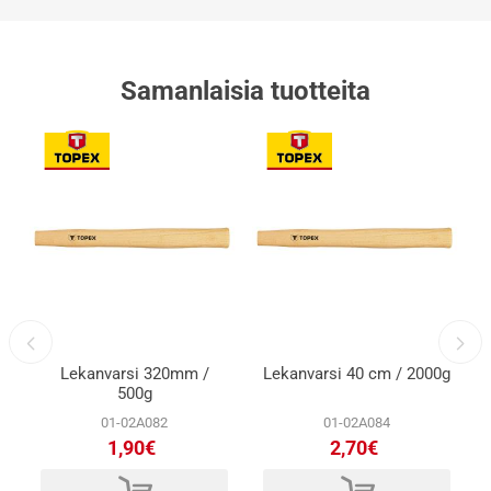
Samanlaisia ​​tuotteita
g
Lekanvarsi 320mm /
Lekanvarsi 40 cm / 2000g
500g
01-02A082
01-02A084
1,90€
2,70€