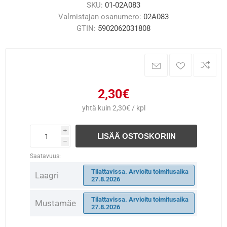
SKU:
01-02A083
Valmistajan osanumero:
02A083
GTIN:
5902062031808
2,30€
yhtä kuin 2,30€ / kpl
i
LISÄÄ OSTOSKORIIN
h
Saatavuus:
Tilattavissa. Arvioitu toimitusaika
Laagri
27.8.2026
Tilattavissa. Arvioitu toimitusaika
Mustamäe
27.8.2026