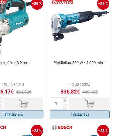
−25 %
−25 %
lekilõikur 3,2 mm
Plekilõikur 380 W • 4 000 min⁻¹
40-JN3201J
40-JS1602J
6,17€
336,82€
634,90€
449,10€
d
d
i
h
Tilattavissa
Tilattavissa
−23 %
−23 %