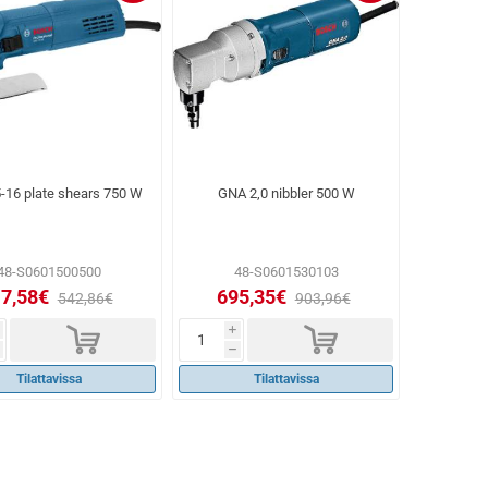
-16 plate shears 750 W
GNA 2,0 nibbler 500 W
48-S0601500500
48-S0601530103
7,58€
695,35€
542,86€
903,96€
d
d
i
h
Tilattavissa
Tilattavissa