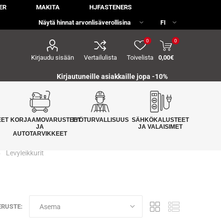
ER
MAKITA
HJFASTENERS
0
0
Kirjaudu sisään
Vertailulista
Toivelista
0,00€
Kirjautuneille asiakkaille jopa
-10%
EET
KORJAAMOVARUSTEET
TYÖTURVALLISUUS
SÄHKÖKALUSTEET
JA
JA VALAISIMET
AUTOTARVIKKEET
Levyleikkurit
ERUSTE: