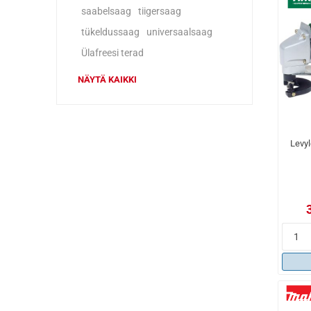
saabelsaag
tiigersaag
tükeldussaag
universaalsaag
Ülafreesi terad
NÄYTÄ KAIKKI
Levy