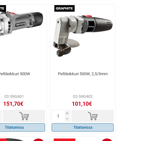
eltileikkuri 500W
Peltileikkuri 500W, 2,5/3mm
02-59G401
02-59G402
151,70€
101,10€
d
d
i
h
Tilattavissa
Tilattavissa