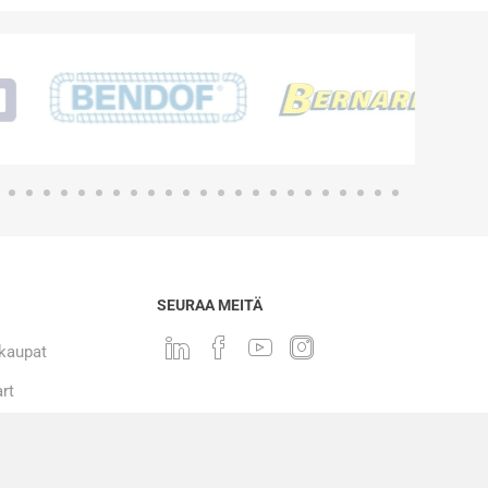
SEURAA MEITÄ
 kaupat
rt