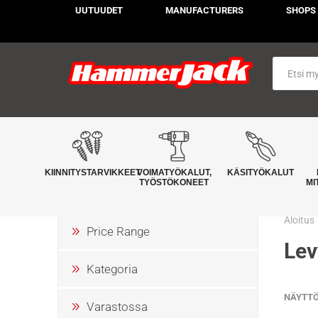
UUTUUDET
MANUFACTURERS
SHOPS
KIINNITYSTARVIKKEET
VOIMATYÖKALUT,
KÄSITYÖKALUT
TYÖSTÖKONEET
MI
Aloitus
Price Range
Lev
Kategoria
NÄYTT
Varastossa