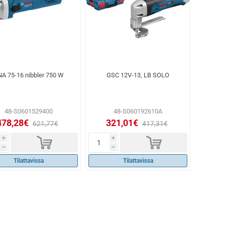
A 75-16 nibbler 750 W
GSC 12V-13, LB SOLO
48-S0601529400
48-S060192610A
478,28€
321,01€
621,77€
417,31€
d
d
i
i
h
h
Tilattavissa
Tilattavissa