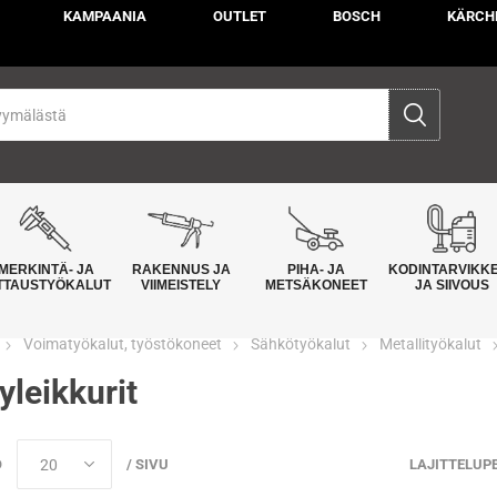
KAMPAANIA
OUTLET
BOSCH
KÄRCH
MERKINTÄ- JA
RAKENNUS JA
PIHA- JA
KODINTARVIKK
TTAUSTYÖKALUT
VIIMEISTELY
METSÄKONEET
JA SIIVOUS
Voimatyökalut, työstökoneet
Sähkötyökalut
Metallityökalut
yleikkurit
Ö
/ SIVU
LAJITTELUP