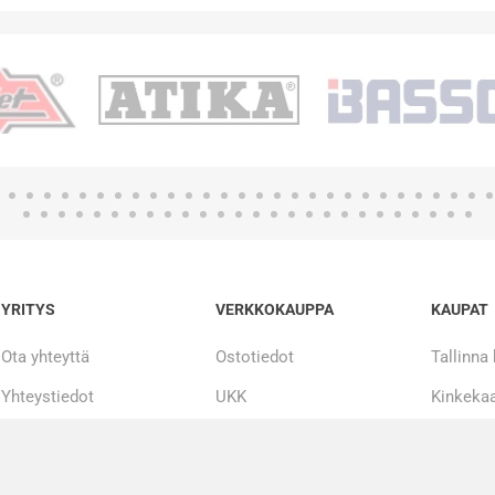
YRITYS
VERKKOKAUPPA
KAUPAT
Ota yhteyttä
Ostotiedot
Tallinna
Yhteystiedot
UKK
Kinkekaa
Tarinamme
Maksueriin
20 000 + tuotetta
Korjaus ja huolto