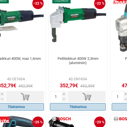
−22 %
−22 %
leikkuri 400W, max 1,6mm
Peltileikkuri 400W 2,3mm
P
(alumiiniin)
42-CE16SA
42-CN16SA
352,79€
352,79€
47
452,30€
452,30€
d
d
i
i
i
h
h
h
Tilattavissa
Tilattavissa
−25 %
−23 %