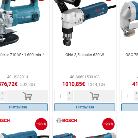
lõikur 710 W • 1 600 min⁻¹
GNA 3,5 nibbler 620 W
GSC 75
40-JS3201J
48-S0601533103
376,72€
1010,85€
41
502,30€
1314,10€
d
d
i
i
i
h
h
h
Tilattavissa
Tilattavissa
−23 %
−23 %