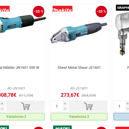
−25 %
−25 %
al Nibbler JN1601 550 W
Sheet Metal Shear JS1601
P
40-JN1601
40-JS1601
308,78€
273,67€
411,70€
364,90€
d
d
i
i
i
h
h
h
Varastossa 2
Varastossa 3