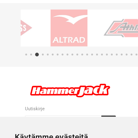
Uutiskirje
Tilaa
Tilauksen peruutus
Käytämme evästeitä