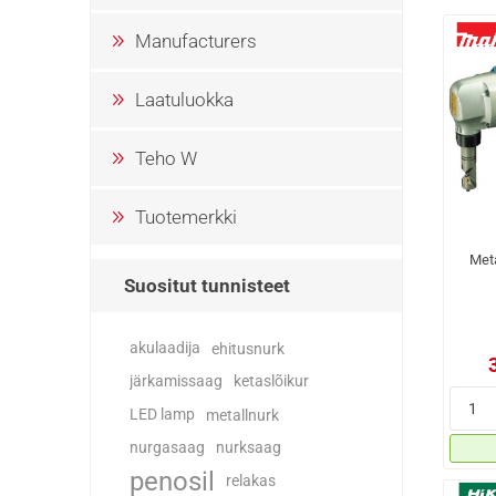
Manufacturers
Laatuluokka
Teho W
Tuotemerkki
Met
Suositut tunnisteet
akulaadija
ehitusnurk
järkamissaag
ketaslõikur
LED lamp
metallnurk
nurgasaag
nurksaag
penosil
relakas