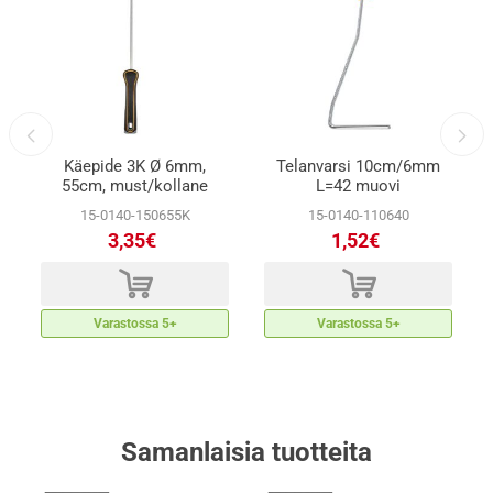
Käepide 3K Ø 6mm,
Telanvarsi 10cm/6mm
55cm, must/kollane
L=42 muovi
15-0140-150655K
15-0140-110640
3,35€
1,52€
d
d
Varastossa 5+
Varastossa 5+
Samanlaisia ​​tuotteita