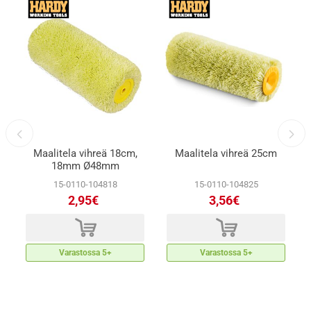
Maalitela vihreä 18cm,
Maalitela vihreä 25cm
18mm Ø48mm
15-0110-104818
15-0110-104825
2,95€
3,56€
d
d
Varastossa 5+
Varastossa 5+