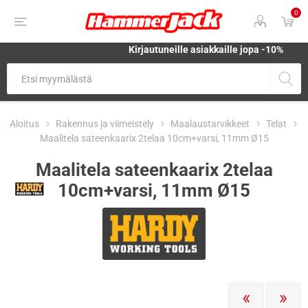
0
Kirjautuneille asiakkaille jopa
-10%
Aloitus
Rakennus ja viimeistely
Maalaustarvikkeet
Telat
Maalitela sateenkaarix 2telaa 10cm+varsi, 11mm Ø15
Maalitela sateenkaarix 2telaa
10cm+varsi, 11mm Ø15
EDELLINEN
SEURAA