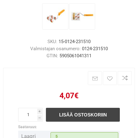
SKU:
15-0124-231510
Valmistajan osanumero:
0124-231510
GTIN:
5905061041311
4,07€
i
LISÄÄ OSTOSKORIIN
h
Saatavuus:
Laagri
5