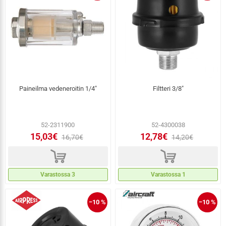
Paineilma vedeneroitin 1/4"
Filtteri 3/8"
52-2311900
52-4300038
15,03€
12,78€
16,70€
14,20€
d
d
Varastossa 3
Varastossa 1
−10 %
−10 %