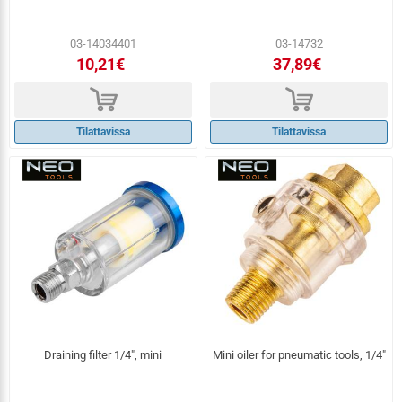
03-14034401
03-14732
10,21€
37,89€
d
d
Tilattavissa
Tilattavissa
Draining filter 1/4", mini
Mini oiler for pneumatic tools, 1/4"