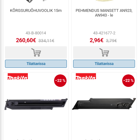
KÕRGSURUÕHUVOOLIK 15m
PEHMENDUS MANSETT AN923,
AN943 - le
43-B-80014
43-421677-2
260,60€
2,96€
334,11€
3,79€
d
d
Tilattavissa
Tilattavissa
−22 %
−22 %