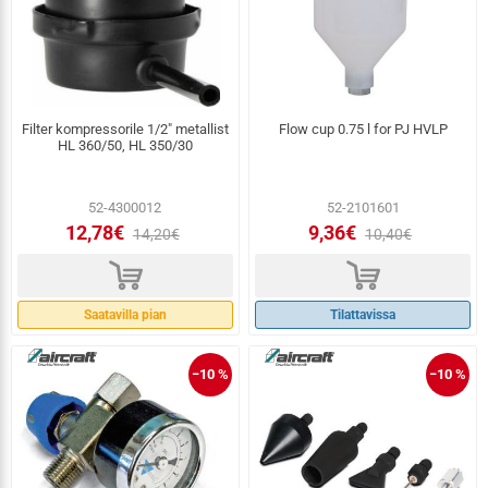
Filter kompressorile 1/2" metallist
Flow cup 0.75 l for PJ HVLP
HL 360/50, HL 350/30
52-4300012
52-2101601
12,78€
9,36€
14,20€
10,40€
d
d
Saatavilla pian
Tilattavissa
−10 %
−10 %