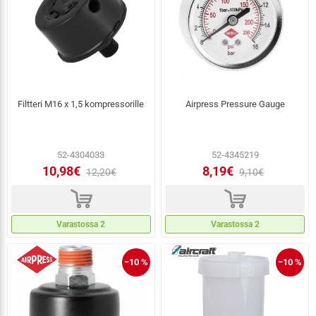
Filtteri M16 x 1,5 kompressorille
Airpress Pressure Gauge
52-4304033
52-4345219
10,98€
8,19€
12,20€
9,10€
d
d
Varastossa 2
Varastossa 2
−10 %
−10 %