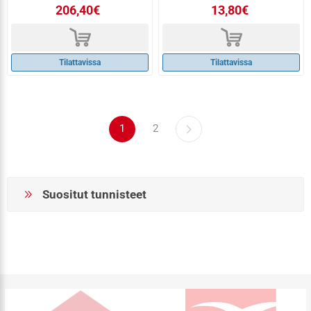
206,40€
13,80€
d
d
Tilattavissa
Tilattavissa
1
2
Suositut tunnisteet