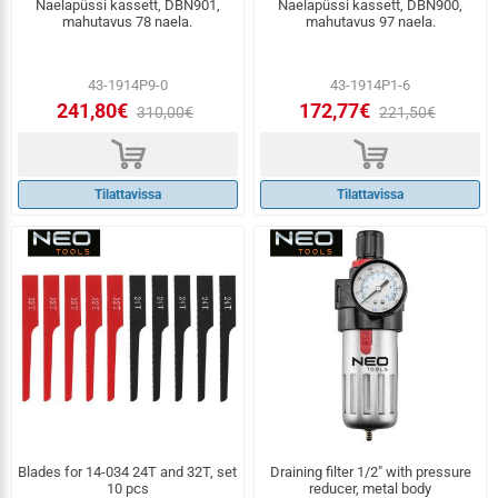
Naelapüssi kassett, DBN901,
Naelapüssi kassett, DBN900,
mahutavus 78 naela.
mahutavus 97 naela.
43-1914P9-0
43-1914P1-6
241,80€
172,77€
310,00€
221,50€
d
d
Tilattavissa
Tilattavissa
Blades for 14-034 24T and 32T, set
Draining filter 1/2" with pressure
10 pcs
reducer, metal body