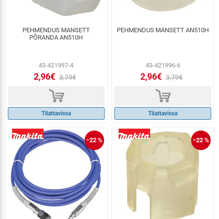
PEHMENDUS MANSETT
PEHMENDUS MANSETT AN510H
PÕRANDA AN510H
43-421997-4
43-421996-6
2,96€
2,96€
3,79€
3,79€
d
d
Tilattavissa
Tilattavissa
−22 %
−22 %