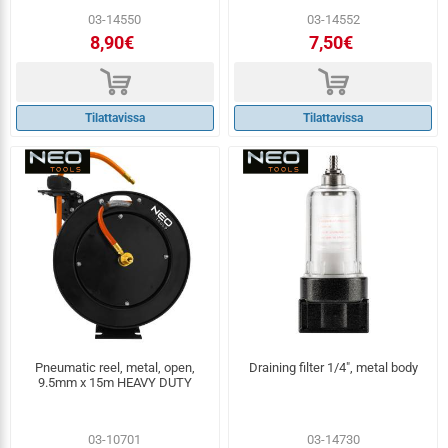
03-14550
03-14552
8,90€
7,50€
d
d
Tilattavissa
Tilattavissa
Pneumatic reel, metal, open,
Draining filter 1/4", metal body
9.5mm x 15m HEAVY DUTY
03-10701
03-14730