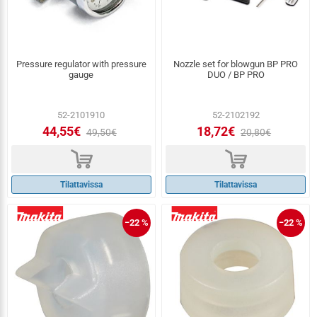
Pressure regulator with pressure
Nozzle set for blowgun BP PRO
gauge
DUO / BP PRO
52-2101910
52-2102192
44,55€
18,72€
49,50€
20,80€
d
d
Tilattavissa
Tilattavissa
−22 %
−22 %