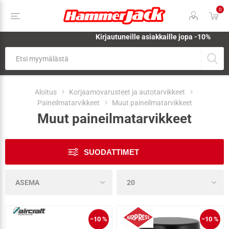
0
Kirjautuneille asiakkaille jopa
-10%
Aloitus
Korjaamovarusteet ja autotarvikkeet
Paineilmatarvikkeet
Muut paineilmatarvikkeet
Muut paineilmatarvikkeet
SUODATTIMET
−10 %
−10 %