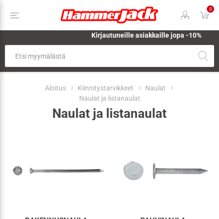
0
Kirjautuneille asiakkaille jopa
-10%
Aloitus
Kiinnitystarvikkeet
Naulat
Naulat ja listanaulat
Naulat ja listanaulat