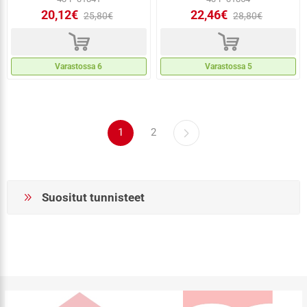
20,12€
22,46€
25,80€
28,80€
d
d
Varastossa 6
Varastossa 5
1
2
Suositut tunnisteet