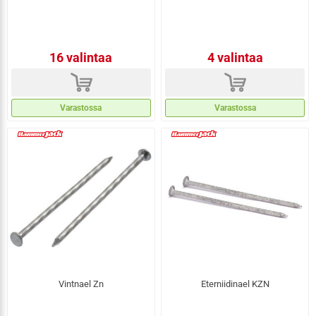
16 valintaa
4 valintaa
d
d
Varastossa
Varastossa
Vintnael Zn
Eterniidinael KZN