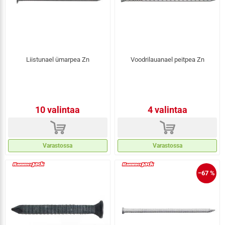
Liistunael ümarpea Zn
Voodrilauanael peitpea Zn
10 valintaa
4 valintaa
d
d
Varastossa
Varastossa
−67 %