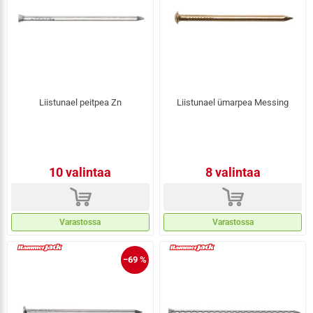
Liistunael peitpea Zn
Liistunael ümarpea Messing
10 valintaa
8 valintaa
d
d
Varastossa
Varastossa
−69 %