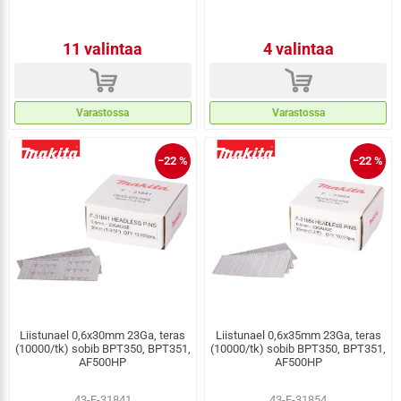
11 valintaa
4 valintaa
d
d
Varastossa
Varastossa
−22 %
−22 %
Liistunael 0,6x30mm 23Ga, teras
Liistunael 0,6x35mm 23Ga, teras
(10000/tk) sobib BPT350, BPT351,
(10000/tk) sobib BPT350, BPT351,
AF500HP
AF500HP
43-F-31841
43-F-31854